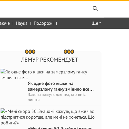
аюче
Наука
Подорожі
Ще
ЛЕМУР РЕКОМЕНДУЕТ
Як одне фото кішки на
замерзлому ґанку змінило все…
Закони пишуть для тих, хто вміє
читати
«Мені скоро 50. Знайомі кажуть,