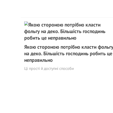
Якою стороною потрібно класти фольг
на деко. Більшість господинь робить це
неправильно
Ці прості й доступні способи