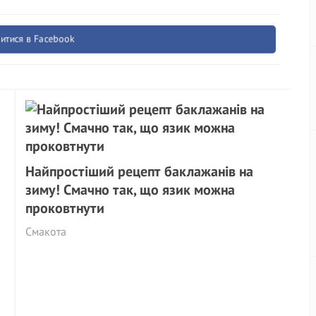
итися в Facebook
Найпростіший рецепт баклажанів на
зиму! Смачно так, що язик можна
проковтнути
Смакота