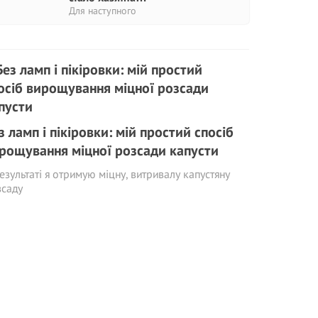
Для наступного
з ламп і пікіровки: мій простий спосіб
рощування міцної розсади капусти
езультаті я отримую міцну, витривалу капустяну
зсаду