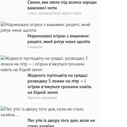
Свиня, яка лягла під колеса заради
важливої мети
І часу залишається надто мало
Мариновані огірки з вишнями:
рецепт, який рятує мене щоліта
Смакота
Жодного пустоцвіту на грядці:
розводжу 3 ложки на літр — і
огірки в’яжуться гронами навіть
на бідній землі
Гарного врожаю!
Пес утік із двору того дня, коли не
стало хазяїна…