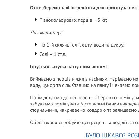
Отже, беремо такі інгредієнти для приготування:
Різнокольорових перців – 3 кг;
Для маринаду:
По 1-й склянці олії, оцту, води та цукру;
Солі – 1 ст.л.
Готується закуска наступним чином:
Виймаємо з перців ніжки з насінням. Нарізаємо йо
воду, цукор та сіль. Ставимо на плиту і чекаємо до
Потім додаємо до неї перець. Обережно помішуємо
забуваємо помішувати. У стерильні банки виклад
стерильними, накриваємо ковдрою та залишаємо д
Обов’язково спробуйте цей рецепт та поділіться 
БУЛО ЦІКАВО? РОЗ