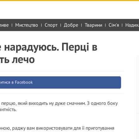
ливе
Мистецтво
Спорт
Добре
Тварини
Сім'я
Надих
е нарадуюсь. Перці в
сть лечо
итися в Facebook
 перцю, який виходить ну дуже смачним. З одного боку
нтність.
рною, раджу вам використовувати для її приготування