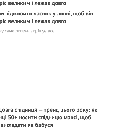
м підживити часник у липні, щоб він
ріс великим і лежав довго
у саме липень вирішує все