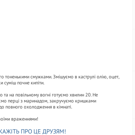
го тоненькими смужками. Змішуємо в каструлі олію, оцет,
ки суміш почне кипіти.
 та на повільному вогні готуємо хвилин 20. Не
аємо перці з маринадом, закручуємо кришками
о повного охолодження в кімнаті.
своїми враженнями!
КАЖІТЬ ПРО ЦЕ ДРУЗЯМ!