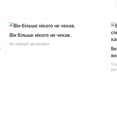
Він більше нікого не чекав.
Бо нарешті дочекався
у
Бе
ви
У р
ро