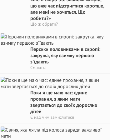
що вже час підстригтися коротше,
але мені не хочеться. Що
робити?»
Що ж обрати?
Персики половинками в сиропі:
закрутка, яку взимку першою
зʼїдають
Смакота
Поки я ще маю час: єдине
прохання, з яким мати
звертається до своїх дорослих
дітей
Є над чим замислитися