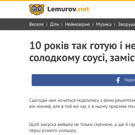
Веселе
Діти
Неймовірне
Музика
Зворуш
10 років так готую і н
солодкому соусі, замі
Поділ
Сьогодні нам хочеться поділитись з вами рецептом
він ніжний, але в той же час є в ньому приємна піка
Щоб закуска вийшла не тільки смачною, а ще й га
перці різного кольору.