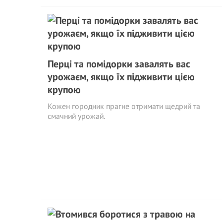
Перці та помідорки завалять вас
урожаєм, якщо їх підживити цією
крупою
Кожен городник прагне отримати щедрий та
смачний урожай.