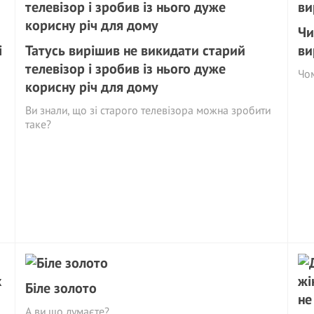
Чи
і
Татусь вирішив не викидати старий
ви
телевізор і зробив із нього дуже
Чом
корисну річ для дому
Ви знали, що зі старого телевізора можна зробити
таке?
Біле золото
А ви що думаєте?