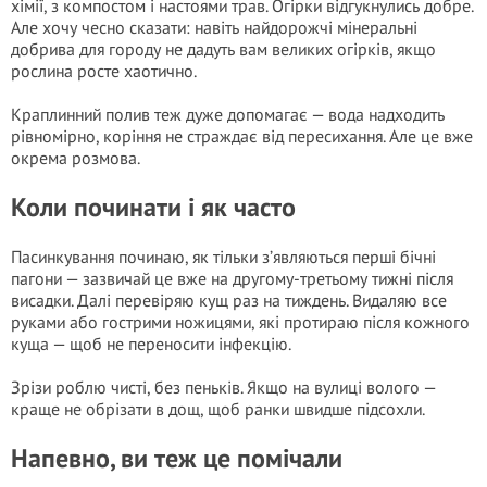
хімії, з компостом і настоями трав. Огірки відгукнулись добре.
Але хочу чесно сказати: навіть найдорожчі мінеральні
добрива для городу не дадуть вам великих огірків, якщо
рослина росте хаотично.
Краплинний полив теж дуже допомагає — вода надходить
рівномірно, коріння не страждає від пересихання. Але це вже
окрема розмова.
Коли починати і як часто
Пасинкування починаю, як тільки з’являються перші бічні
пагони — зазвичай це вже на другому-третьому тижні після
висадки. Далі перевіряю кущ раз на тиждень. Видаляю все
руками або гострими ножицями, які протираю після кожного
куща — щоб не переносити інфекцію.
Зрізи роблю чисті, без пеньків. Якщо на вулиці волого —
краще не обрізати в дощ, щоб ранки швидше підсохли.
Напевно, ви теж це помічали