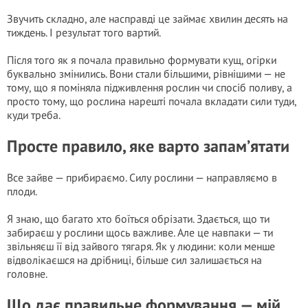
Звучить складно, але насправді це займає хвилин десять на
тиждень. І результат того вартий.
Після того як я почала правильно формувати кущ, огірки
буквально змінились. Вони стали більшими, рівнішими — не
тому, що я поміняла підживлення рослин чи спосіб поливу, а
просто тому, що рослина нарешті почала вкладати сили туди,
куди треба.
Просте правило, яке варто запам’ятати
Все зайве — прибираємо. Силу рослини — направляємо в
плоди.
Я знаю, що багато хто боїться обрізати. Здається, що ти
забираєш у рослини щось важливе. Але це навпаки — ти
звільняєш її від зайвого тягаря. Як у людини: коли менше
відволікаєшся на дрібниці, більше сил залишається на
головне.
Що дає правильне формування — мій