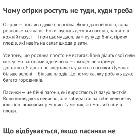
Чому огірки ростуть не туди, куди треба
Огірок — рослина дуже енергійна. Якщо дати їй волю, вона
розповзеться на всі боки, пустить десятки пагонів, зацвіте в
кожній пазусі — і при цьому дасть вам купу дрібних, гірких
плодів, які навіть на салат шкода різати.
Усе тому, що рослина просто не встигає. Вона ділить свої сили
між усіма пагонами одночасно — і жоден не отримує
достатньо. Я довго не зверталась уваги на пасинки. Думала:
більше зелені — більше плодів. Це помилка, яку роблять дуже
багато городників.
Пасинки — це бічні пагони, які виростають із пазух листків.
Вони виглядають невинно, але забирають на себе величезну
кількість поживних речовин. Саме тих, які могли б піти в
плоди.
Що відбувається, якщо пасинки не