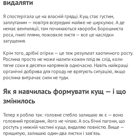
видаляти
Я спостерігала це на власній грядці. Кущ стає густим,
заплутаним — повітря всередині майже не циркулює. А де
немає вентиляції, там починаються хвороби. Борошниста
роса, гнилі плями, пожовкле листя — все це наслідки
загущення.
Крім того, дрібні огірки — це теж результат хаотичного росту.
Рослина просто не може налити кожен плід як слід, коли
тягне соки в десятки напрямків одночасно. Навіть найкращі
органічні добрива для городу не врятують ситуацію, якщо
рослина витрачає сили не туди.
Як я навчилась формувати кущ — і що
змінилось
Тепер я роблю так: головне стебло залишаю як є — воно
головний провідник, його не чіпаю. А ось бічні пагони, що
ростуть у нижній частині куща, видаляю повністю. Вище —
прищипую, залишаю один-два листки і зав’язь.