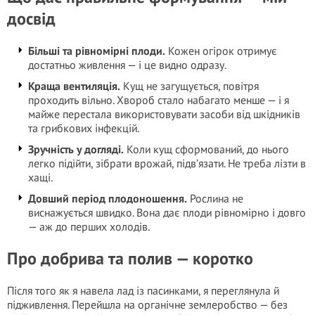
досвід
Більші та рівномірні плоди.
Кожен огірок отримує
достатньо живлення — і це видно одразу.
Краща вентиляція.
Кущ не загущується, повітря
проходить вільно. Хвороб стало набагато менше — і я
майже перестала використовувати засоби від шкідників
та грибкових інфекцій.
Зручність у догляді.
Коли кущ сформований, до нього
легко підійти, зібрати врожай, підв’язати. Не треба лізти в
хащі.
Довший період плодоношення.
Рослина не
виснажується швидко. Вона дає плоди рівномірно і довго
— аж до перших холодів.
Про добрива та полив — коротко
Після того як я навела лад із пасинками, я переглянула й
підживлення. Перейшла на органічне землеробство — без