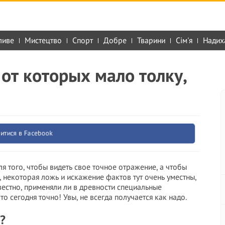
ливе
Мистецтво
Спорт
Добре
Тварини
Сім'я
Надих
 от которых мало толку,
итися в Facebook
я того, чтобы видеть свое точное отражение, а чтобы
, некоторая ложь и искажение фактов тут очень уместны,
вестно, применяли ли в древности специальные
 сегодня точно! Увы, не всегда получается как надо.
?