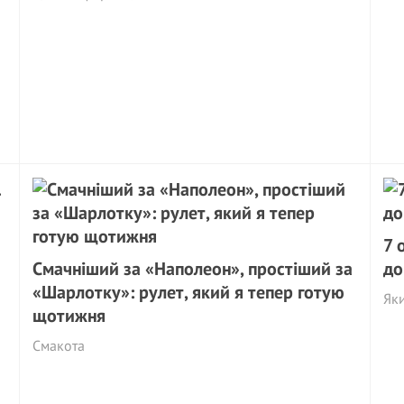
7 
2
Смачніший за «Наполеон», простіший за
до
«Шарлотку»: рулет, який я тепер готую
Яки
щотижня
Смакота