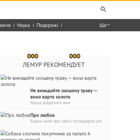
аюче
Наука
Подорожі
Ще
ЛЕМУР РЕКОМЕНДУЕТ
Не викидайте скошену траву —
вона варта золота
Город віддячить вам
Про любов
Барон знав про своїх господарів усе