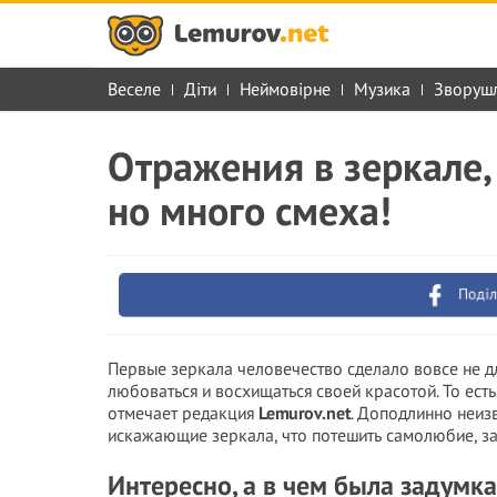
Веселе
Діти
Неймовірне
Музика
Зворуш
Отражения в зеркале,
но много смеха!
Поділ
Первые зеркала человечество сделало вовсе не дл
любоваться и восхищаться своей красотой. То есть
отмечает редакция
Lemurov.net
. Доподлинно неиз
искажающие зеркала, что потешить самолюбие, зато
Интересно, а в чем была задумка