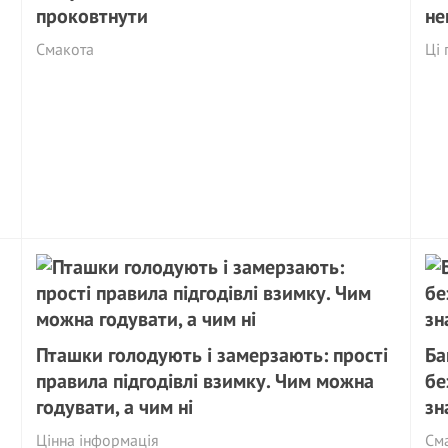
проковтнути
не
Смакота
Ці 
Пташки голодують і замерзають: прості
Ба
правила підгодівлі взимку. Чим можна
бе
годувати, а чим ні
зн
Цінна інформація
См