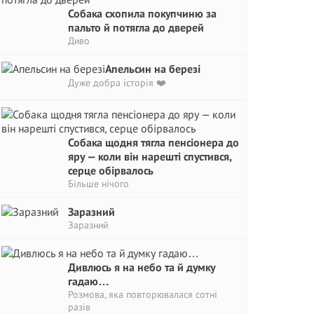
Собака схопила покупчиню за
пальто й потягла до дверей
Диво
Апельсин на березі
Дуже добра історія ❤️
Собака щодня тягла пенсіонера до
яру — коли він нарешті спустився,
серце обірвалось
Більше нічого
Заразний
Заразний
Дивлюсь я на небо та й думку
гадаю…
Розмова, яка повторювалася сотні
разів