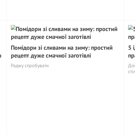
Помідори зі сливами на зиму: простий
5 
ю
рецепт дуже смачної заготівлі
пр
Раджу спробувати
Дом
сті