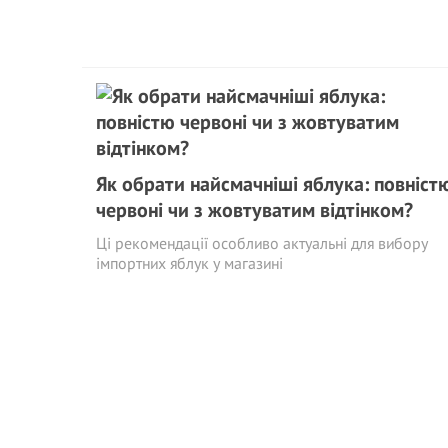
Як обрати найсмачніші яблука: повніст
червоні чи з жовтуватим відтінком?
Ці рекомендації особливо актуальні для вибору
імпортних яблук у магазині