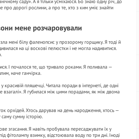
анічному саду». А я тільки усміхаюся. Бо знаю одну річ, до
 про дорогі рослини, а про те, хто з ким уміє знайти
к вони мене розчаровували
езла мені білу фаленопсис у прозорому горщику. Я тоді й
 дивилася на ці воскові пелюстки і не могла надивитися.
.
лися. І почалося те, що тривало роками. Я поливала —
лим, наче ганчірка.
у красивій пляшечці. Читала поради в інтернеті, де одні
те взагалі». Я губилася між цими порадами, як між двома
ток орхідей. Хтось дарував на день народження, хтось —
саму сумну історію.
пове згасання. Я навіть пробувала пересаджувати їх у
ід фітолампу взимку, відстоювала воду по три дні. Іноді