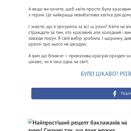
А якщо ви хочете, щоб квіти просто були красиви
з герані. Це найкраща невибаглива квітка для дому
І знаєте, що я зрозуміла за всі ці роки? Квіти на 
страждати за тим, хто красивий, але холодний і ви
завжди поруч. Я свій вибір зробила. І щоранку, ди
краплі про нього не шкодую.
А вам що ближче — примхлива красуня орхідея чи 
цікаво, чи я така одна на світі.
БУЛО ЦІКАВО? РОЗ
Поділ