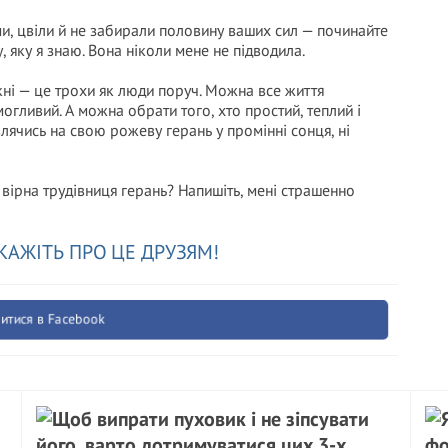
ми, цвіли й не забирали половину ваших сил — починайте
, яку я знаю. Вона ніколи мене не підводила.
вікні — це трохи як люди поруч. Можна все життя
могливий. А можна обрати того, хто простий, теплий і
влячись на свою рожеву герань у промінні сонця, ні
вірна трудівниця герань? Напишіть, мені страшенно
КАЖІТЬ ПРО ЦЕ ДРУЗЯМ!
итися в Facebook