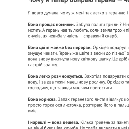
Я довго думала, чому ж мені так легко з геранню і 
Вона прощає помилки.
Забула полити три дні? Ніч
мстить. А герань навіть любить, коли земля трохи пі
онуків, ця невибагливість — справжній скарб.
Вона цвіте майже без перерви.
Орхідея подарує то
змушує чекати. Герань же цвіте з весни до пізньої о
вона знову викинула нову квіткову шапку. Це дрібн
настрій зранку.
Вона легко розмножується.
Захотіла подарувати к
воду, і за два тижні маєш нову рослину. Орхідею т
господиня, що завжди має чим пригостити.
Вона корисна.
Запах гераневого листя відлякує ком
просто торкаюся листочка, розтираю його в пальц
вміє.
І нарешті — вона дешева.
Кілька гривень за пакети
на вікні буяє ціла клумба. Не треба вкладати в неї