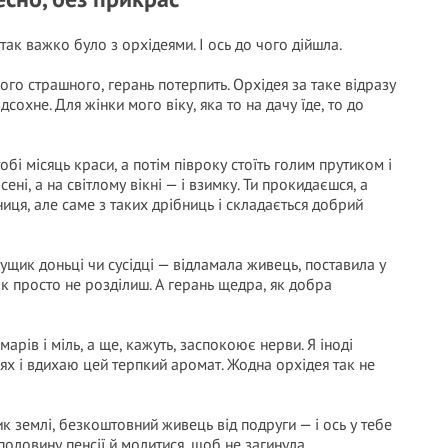
так важко було з орхідеями. І ось до чого дійшла.
ого страшного, герань потерпить. Орхідея за таке відразу
дсохне. Для жінки мого віку, яка то на дачу їде, то до
бі місяць краси, а потім півроку стоїть голим прутиком і
сені, а на світлому вікні — і взимку. Ти прокидаєшся, а
иця, але саме з таких дрібниць і складається добрий
ущик доньці чи сусідці — відламала живець, поставила у
ак просто не розділиш. А герань щедра, як добра
арів і міль, а ще, кажуть, заспокоює нерви. Я іноді
ях і вдихаю цей терпкий аромат. Жодна орхідея так не
к землі, безкоштовний живець від подруги — і ось у тебе
 половину пенсії й молитися, щоб не загинула.