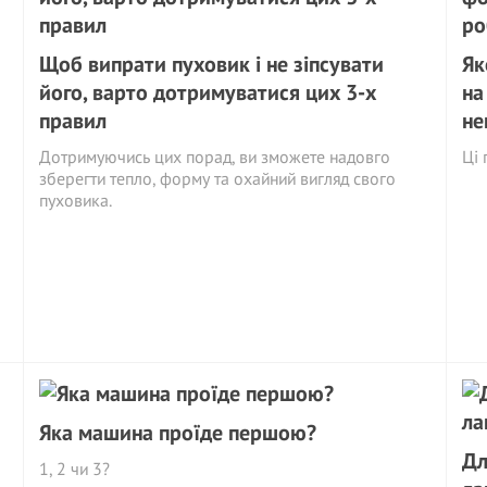
Щоб випрати пуховик і не зіпсувати
Як
його, варто дотримуватися цих 3-х
на
правил
не
Дотримуючись цих порад, ви зможете надовго
Ці 
зберегти тепло, форму та охайний вигляд свого
пуховика.
Яка машина проїде першою?
Дл
1, 2 чи 3?