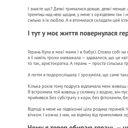
І знаєте що? Деякі трималися довше, деякі менше. 
тремтиш над нею щодня, у мене з орхідеями так і н
сильно я їх люблю. А я втомилася складати цей іспи
І тут у моє життя повернулася ге
Герань була в моєї мами. І в бабусі. Стояла собі на
я її навіть трохи зневажала — здавалося, що це кві
то так, аристократка. А герань — проста сільська т
А потім я подорослішала. І зрозуміла, що саме так
Кілька років тому подруга відламала мені живець ві
Я встромила той живець у склянку з водою, він пус
прийнявся. Без субстрату з кори, без фітолампи, бе
Відтоді в мене на підвіконні ціла родина гераней. 
вічком. І кожна з них, на відміну від примхливих 
Чому я тепер обираю герань — че