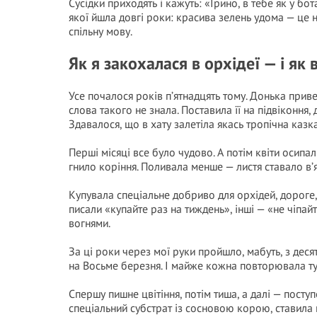
Сусідки приходять і кажуть: «Ірино, в тебе як у бот
якої йшла довгі роки: красива зелень удома — це не
спільну мову.
Як я закохалася в орхідеї — і я
Усе почалося років п’ятнадцять тому. Донька прив
слова такого не знала. Поставила її на підвіконня,
Здавалося, що в хату залетіла якась тропічна казка
Перші місяці все було чудово. А потім квіти осипа
гнило коріння. Поливала менше — листя ставало в’я
Купувала спеціальне добриво для орхідей, дороге, 
писали «купайте раз на тиждень», інші — «не чіпай
вогнями.
За ці роки через мої руки пройшло, мабуть, з деся
на Восьме березня. І майже кожна повторювала ту 
Спершу пишне цвітіння, потім тиша, а далі — посту
спеціальний субстрат із сосновою корою, ставила п