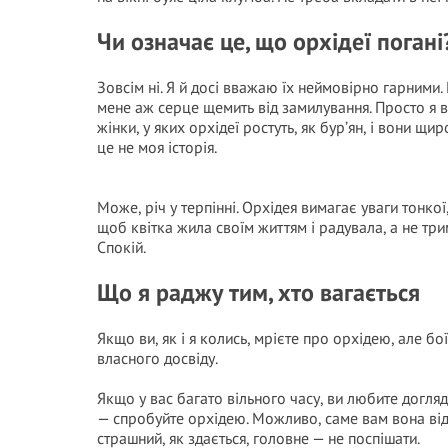
Чи означає це, що орхідеї погані
Зовсім ні. Я й досі вважаю їх неймовірно гарними.
мене аж серце щемить від замилування. Просто я в
жінки, у яких орхідеї ростуть, як бур’ян, і вони щ
це не моя історія.
Може, річ у терпінні. Орхідея вимагає уваги тонкої
щоб квітка жила своїм життям і радувала, а не трим
Спокій.
Що я раджу тим, хто вагається
Якщо ви, як і я колись, мрієте про орхідею, але бо
власного досвіду.
Якщо у вас багато вільного часу, ви любите догляд
— спробуйте орхідею. Можливо, саме вам вона відк
страшний, як здається, головне — не поспішати.