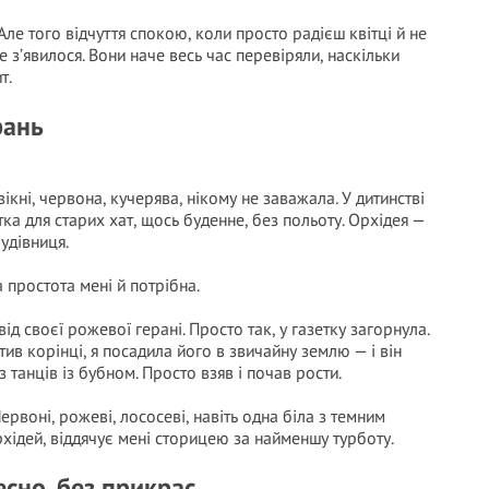
Але того відчуття спокою, коли просто радієш квітці й не
е з’явилося. Вони наче весь час перевіряли, наскільки
т.
рань
 вікні, червона, кучерява, нікому не заважала. У дитинстві
тка для старих хат, щось буденне, без польоту. Орхідея —
рудівниця.
а простота мені й потрібна.
д своєї рожевої герані. Просто так, у газетку загорнула.
тив корінці, я посадила його в звичайну землю — і він
з танців із бубном. Просто взяв і почав рости.
Червоні, рожеві, лососеві, навіть одна біла з темним
орхідей, віддячує мені сторицею за найменшу турботу.
сно, без прикрас