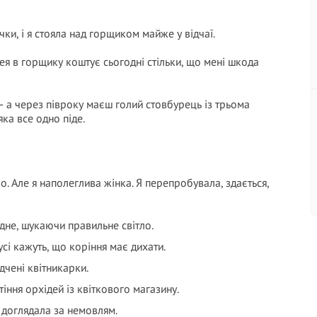
ки, і я стояла над горщиком майже у відчаї.
ея в горщику коштує сьогодні стільки, що мені шкода
 — а через півроку маєш голий стовбурець із трьома
яка все одно піде.
во. Але я наполеглива жінка. Я перепробувала, здається,
ідне, шукаючи правильне світло.
сі кажуть, що коріння має дихати.
дчені квітникарки.
іння орхідей із квіткового магазину.
 доглядала за немовлям.