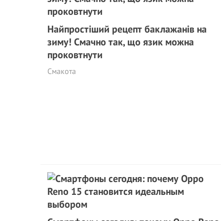
Найпростіший рецепт баклажанів на
зиму! Смачно так, що язик можна
проковтнути
Смакота