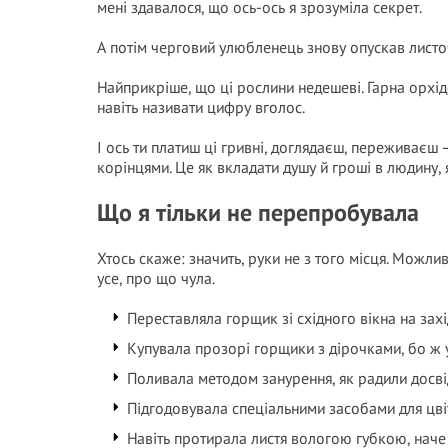
мені здавалося, що ось-ось я зрозуміла секрет.
А потім черговий улюбленець знову опускав листоч
Найприкріше, що ці рослини недешеві. Гарна орхід
навіть називати цифру вголос.
І ось ти платиш ці гривні, доглядаєш, переживаєш
корінцями. Це як вкладати душу й гроші в людину, 
Що я тільки не перепробувала
Хтось скаже: значить, руки не з того місця. Можли
усе, про що чула.
Переставляла горщик зі східного вікна на зах
Купувала прозорі горщики з дірочками, бо ж у
Поливала методом занурення, як радили досві
Підгодовувала спеціальними засобами для цвіт
Навіть протирала листя вологою губкою, наче