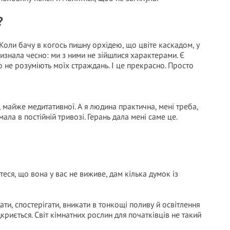
?
 Коли бачу в когось пишну орхідею, що цвіте каскадом, у
изнала чесно: ми з ними не зійшлися характерами. Є
иро не розуміють моїх страждань. І це прекрасно. Просто
, майже медитативної. А я людина практична, мені треба,
ала в постійній тривозі. Герань дала мені саме це.
їтеся, що вона у вас не виживе, дам кілька думок із
ати, спостерігати, вникати в тонкощі поливу й освітлення
риється. Світ кімнатних рослин для початківців не такий