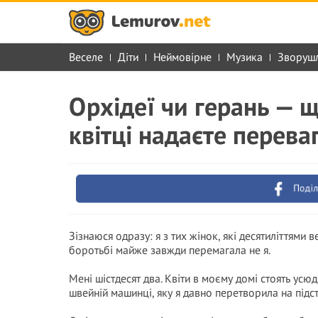
Веселе
Діти
Неймовірне
Музика
Зворуш
Орхідеї чи герань — 
квітці надаєте перева
Поділ
Зізнаюся одразу: я з тих жінок, які десятиліттями в
боротьбі майже завжди перемагала не я.
Мені шістдесят два. Квіти в моєму домі стоять усюди
швейній машинці, яку я давно перетворила на підст