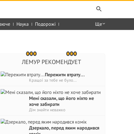
аюче
Наука
Подорожі
Ще
ЛЕМУР РЕКОМЕНДУЕТ
Пережити втрату…
Кращої за тебе не було...
Мені сказали, що його ніхто не
хоче забирати
Дім знайти неважко
Дзеркало, перед яким народився
комік