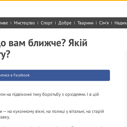
ливе
Мистецтво
Спорт
Добре
Тварини
Сім'я
Надих
що вам ближче? Якій
гу?
итися в Facebook
ели на підвіконні тиху боротьбу з орхідеями. І в цій
 — на кухонному вікні, на полиці у вітальні, на старій
авку.