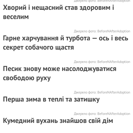
Джерело фото:
BeforeNAfterAdoption
Хворий і нещасний став здоровим і
веселим
Джерело фото:
BeforeNAfterAdoption
Гарне харчування й турбота — ось і весь
секрет собачого щастя
Джерело фото:
BeforeNAfterAdoption
Песик знову може насолоджуватися
свободою руху
Джерело фото:
BeforeNAfterAdoption
Перша зима в теплі та затишку
Джерело фото:
BeforeNAfterAdoption
Кумедний вухань знайшов свій дім