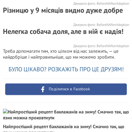
Джерело фото:
BeforeNAfterAdoption
Різницю у 9 місяців видно дуже добре
Джерело фото:
BeforeNAfterAdoption
Нелегка собача доля, але в ній є надія!
Джерело фото:
BeforeNAfterAdoption
Треба допомагати тим, хто цілком від нас залежить, — це
найдобріше і найправильніше, що ми можемо зробити.
БУЛО ЦІКАВО? РОЗКАЖІТЬ ПРО ЦЕ ДРУЗЯМ!
Поділитися в Facebook
Найпростіший рецепт баклажанів на зиму! Смачно так, що