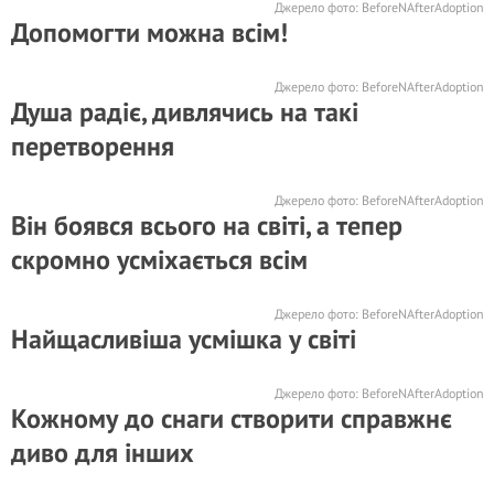
Джерело фото:
BeforeNAfterAdoption
Допомогти можна всім!
Джерело фото:
BeforeNAfterAdoption
Душа радіє, дивлячись на такі
перетворення
Джерело фото:
BeforeNAfterAdoption
Він боявся всього на світі, а тепер
скромно усміхається всім
Джерело фото:
BeforeNAfterAdoption
Найщасливіша усмішка у світі
Джерело фото:
BeforeNAfterAdoption
Кожному до снаги створити справжнє
диво для інших