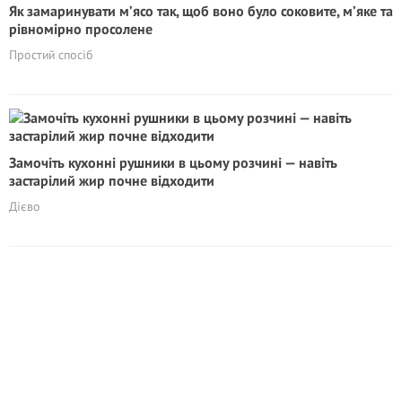
Як замаринувати м’ясо так, щоб воно було соковите, м’яке та
рівномірно просолене
Простий спосіб
Замочіть кухонні рушники в цьому розчині — навіть
застарілий жир почне відходити
Дієво