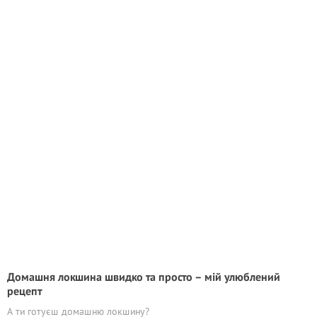
Домашня локшина швидко та просто – мій улюблений
рецепт
А ти готуєш домашню локшину?