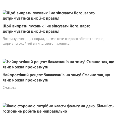
Щоб випрати пуховик і не зіпсувати його, варто
дотримуватися цих 3-х правил
Дотримуючись цих порад, ви зможете надовго зберегти тепло,
форму та охайний вигляд свого пуховика.
Найпростіший рецепт баклажанів на зиму! Смачно так, що
язик можна проковтнути
Смакота