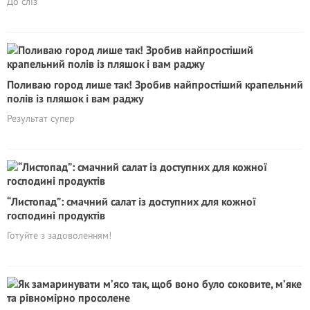
До сліз
Поливаю город лише так! Зробив найпростіший крапельний
полів із пляшок і вам раджу
Результат супер
“Листопад”: смачний салат із доступних для кожної
господині продуктів
Готуйте з задоволенням!