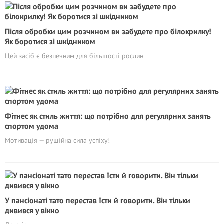
Після обробки цим розчином ви забудете про білокрилку!
Як боротися зі шкідником
Цей засіб є безпечним для більшості рослин
Фітнес як стиль життя: що потрібно для регулярних занять
спортом удома
Мотивація — рушійна сила успіху!
У пансіонаті тато перестав їсти й говорити. Він тільки
дивився у вікно