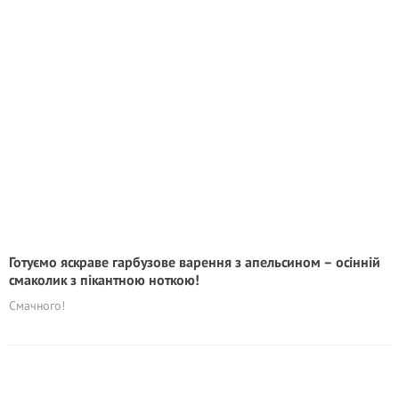
Готуємо яскраве гарбузове варення з апельсином – осінній
смаколик з пікантною ноткою!
Смачного!