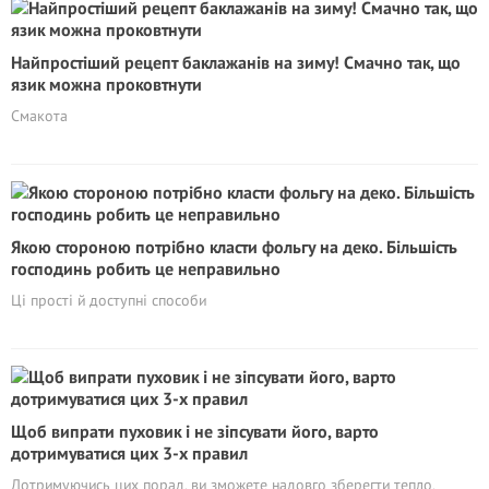
Найпростіший рецепт баклажанів на зиму! Смачно так, що
язик можна проковтнути
Смакота
Якою стороною потрібно класти фольгу на деко. Більшість
господинь робить це неправильно
Ці прості й доступні способи
Щоб випрати пуховик і не зіпсувати його, варто
дотримуватися цих 3-х правил
Дотримуючись цих порад, ви зможете надовго зберегти тепло,