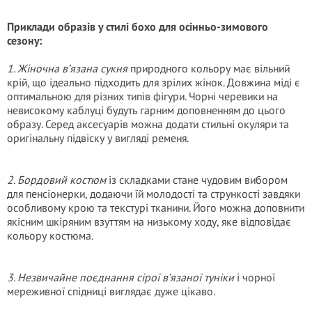
Приклади образів у стилі бохо для осінньо-зимового
сезону:
1. Жіночна в’язана сукня
природного кольору має вільний
крій, що ідеально підходить для зрілих жінок. Довжина міді є
оптимальною для різних типів фігури. Чорні черевики на
невисокому каблуці будуть гарним доповненням до цього
образу. Серед аксесуарів можна додати стильні окуляри та
оригінальну підвіску у вигляді ременя.
2. Бордовий костюм
із складками стане чудовим вибором
для пенсіонерки, додаючи їй молодості та стрункості завдяки
особливому крою та текстурі тканини. Його можна доповнити
якісним шкіряним взуттям на низькому ходу, яке відповідає
кольору костюма.
3. Незвичайне поєднання сірої в’язаної туніки
і чорної
мереживної спідниці виглядає дуже цікаво.