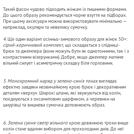
Такий фасон чудово підходить жінкам із пишними формами.
До цього образу рекомендується чорне взуття на підборах.
При цьому аксесуари можна використовувати мінімально —
наприклад, окуляри та невелику сумочку.
4
. Ще один варіант осінньо-зимового образу для жінок 50+:
сірий-коричневий комплект
, що складається з спідниці-
брюк та джемпера (вони можуть бути як однотонними, так і з
контрастними візерунками). Добре, якщо джемпер матиме
вільний силует і асиметричну складку біля горловини.
5. Монохромний наряд у зелено-синіх тонах
виглядає
ефектно завдяки незвичайному крою брюк і декоративним
деталям «верху». Широкі штани, які звужуються від колін,
поєднуються з оксамитовим шарфиком, а черевики на
шнурівці та вишнева сумочка доповнюють образ.
6. Зелена сукня-светр вільного крою
довжиною трохи вище
колін стане вдалим вибором для прохолодних днів. До неї