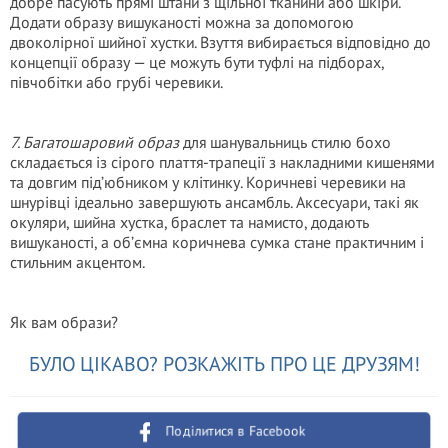
добре пасують прямі штани з щільної тканини або шкіри.
Додати образу вишуканості можна за допомогою
двоколірної шийної хустки. Взуття вибирається відповідно до
концепції образу — це можуть бути туфлі на підборах,
півчобітки або грубі черевики.
7. Багатошаровий образ
для шанувальниць стилю бохо
складається із сірого плаття-трапеції з накладними кишенями
та довгим під’юбником у клітинку. Коричневі черевики на
шнурівці ідеально завершують ансамбль. Аксесуари, такі як
окуляри, шийна хустка, браслет та намисто, додають
вишуканості, а об’ємна коричнева сумка стане практичним і
стильним акцентом.
Як вам образи?
БУЛО ЦІКАВО? РОЗКАЖІТЬ ПРО ЦЕ ДРУЗЯМ!
Поділитися в Facebook