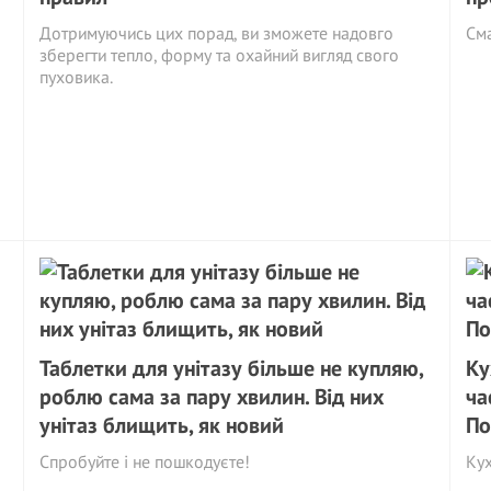
Дотримуючись цих порад, ви зможете надовго
См
зберегти тепло, форму та охайний вигляд свого
пуховика.
Таблетки для унітазу більше не купляю,
Ку
роблю сама за пару хвилин. Від них
ча
унітаз блищить, як новий
По
Спробуйте і не пошкодуєте!
Ку