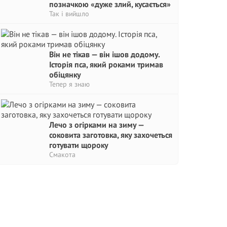
позначкою «дуже злий, кусається»
Так і вийшло
Він не тікав — він ішов додому.
Історія пса, який роками тримав
обіцянку
Тепер я знаю
Лечо з огірками на зиму —
соковита заготовка, яку захочеться
готувати щороку
Смакота