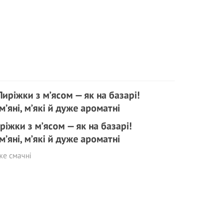
ріжки з м’ясом — як на базарі!
м’яні, м’які й дуже ароматні
же смачні