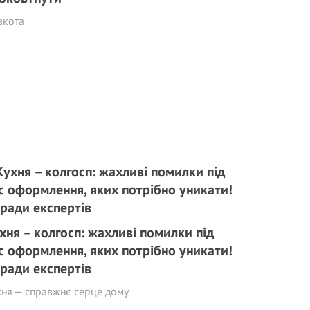
акота
хня – колгосп: жaxливі помилки під
с оформлення, яких потрібно уникати!
ради експертів
хня — справжнє серце дому