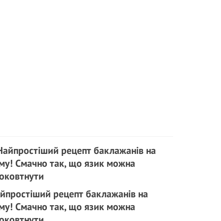
йпростіший рецепт баклажанів на
му! Смачно так, що язик можна
оковтнути