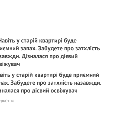
віть у старій квартирі буде приємний
пах. Забудете про затхлість назавжди.
зналася про дієвий освіжувач
джетно