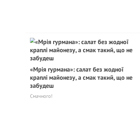
«Мрія гурмана»: салат без жодної
краплі майонезу, а смак такий, що не
забудеш
Смачного!