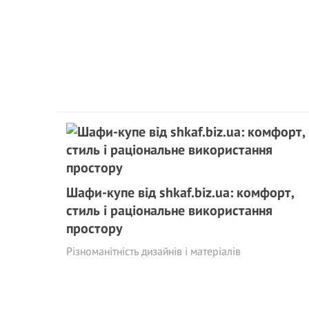
Шафи-купе від shkaf.biz.ua: комфорт,
стиль і раціональне використання
простору
Різноманітність дизайнів і матеріалів