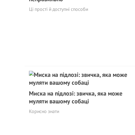
Ці прості й доступні способи
Миска на підлозі: звичка, яка може
муляти вашому собаці
Корисно знати