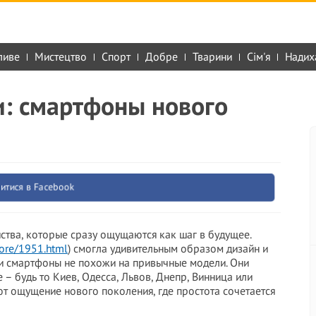
ливе
Мистецтво
Спорт
Добре
Тварини
Сім'я
Надих
и: смартфоны нового
итися в Facebook
йства, которые сразу ощущаются как шаг в будущее.
store/1951.html
) смогла удивительным образом дизайн и
ти смартфоны не похожи на привычные модели. Они
 – будь то Киев, Одесса, Львов, Днепр, Винница или
ют ощущение нового поколения, где простота сочетается