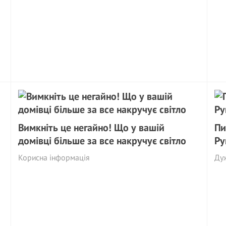
Вимкніть це негайно! Що у вашій
Пи
домівці більше за все накручує світло
Ру
Корисна інформація
Ду