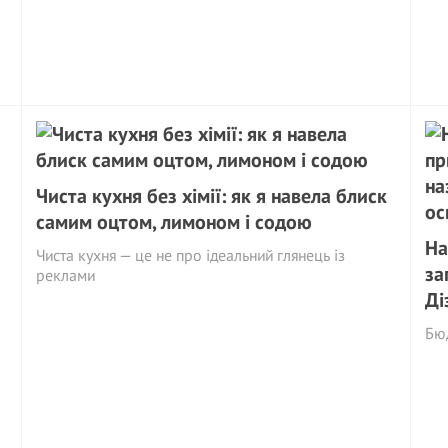
Чиста кухня без хімії: як я навела блиск
самим оцтом, лимоном і содою
На
Чиста кухня — це не про ідеальний глянець із
за
реклами
Ді
Бю