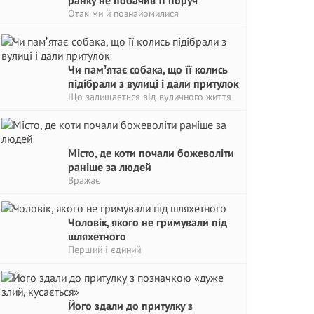
ранку не побачив її поруч
Отак ми й познайомилися
Чи памʼятає собака, що її колись
підібрали з вулиці і дали притулок
Що залишається від вуличного життя
Місто, де коти почали божеволіти
раніше за людей
Вражає
Чоловік, якого не гримували під
шляхетного
Перший і єдиний
Його здали до притулку з