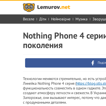
Веселе
Діти
Неймовірне
Музика
Зворуш
Nothing Phone 4 сери
поколения
Поділ
Технологии меняются стремительно, но есть устро
Линейка Nothing Phone 4 серия (
https://blog.stls.
функциональность совместить в одном гаджете. Э
создают атмосферу легкости и свежести. В Украине
Запорожье, они вызывают интерес, потому что да
с продуманными деталями.