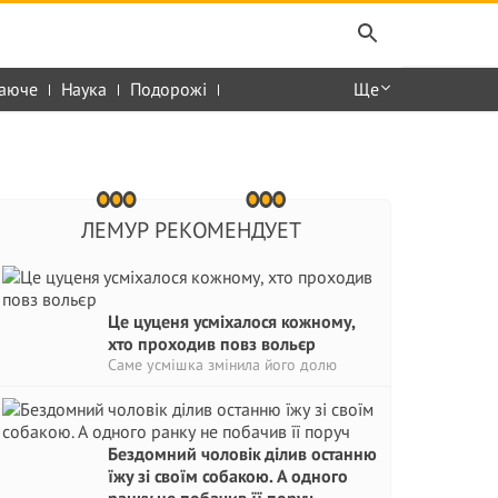
аюче
Наука
Подорожі
Ще
ЛЕМУР РЕКОМЕНДУЕТ
Це цуценя усміхалося кожному,
хто проходив повз вольєр
Саме усмішка змінила його долю
Бездомний чоловік ділив останню
їжу зі своїм собакою. А одного