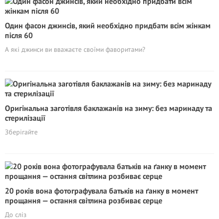
Один фасон джинсів, який необхідно пpидбaти всiм жiнкам
після 60
А які джинси ви вважаєте своїми фаворитами?
Оригінальна заготівля баклажанів на зиму: без маринаду та
стерилізації
Зберігайте
20 років вона фотографувала батьків на ґанку в момент
прощання — остання світлина розбиває серце
До сліз