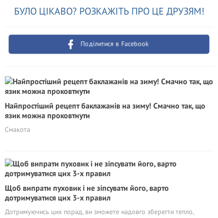
БУЛО ЦІКАВО? РОЗКАЖІТЬ ПРО ЦЕ ДРУЗЯМ!
Поділитися в Facebook
Найпростіший рецепт баклажанів на зиму! Смачно так, що
язик можна проковтнути
Смакота
Щоб випрати пуховик і не зіпсувати його, варто
дотримуватися цих 3-х правил
Дотримуючись цих порад, ви зможете надовго зберегти тепло,