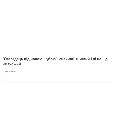
“Оселедець під новою шубою”: смачний, цікавий і ні на що
не схожий
Смачного!