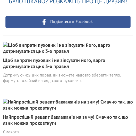
БУЛО ЦІКАВО? РОЗКАЖІТЬ ПРО ЦЕ ДРУЗЯМ!
Поділитися в Facebook
Щоб випрати пуховик і не зіпсувати його, варто
дотримуватися цих 3-х правил
Дотримуючись цих порад, ви зможете надовго зберегти тепло,
форму та охайний вигляд свого пуховика.
Найпростіший рецепт баклажанів на зиму! Смачно так, що
язик можна проковтнути
Смакота