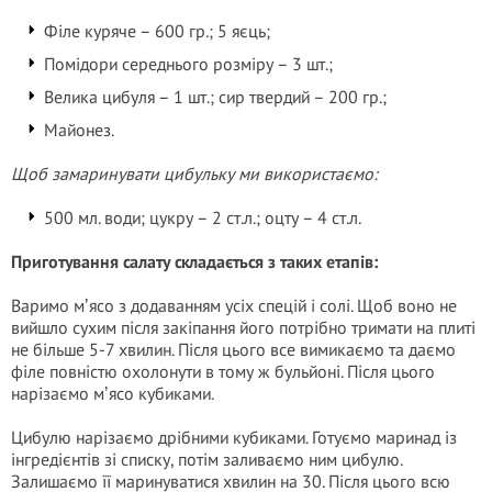
Філе куряче – 600 гр.; 5 яєць;
Помідори середнього розміру – 3 шт.;
Велика цибуля – 1 шт.; сир твердий – 200 гр.;
Майонез.
Щоб замаринувати цибульку ми використаємо:
500 мл. води; цукру – 2 ст.л.; оцту – 4 ст.л.
Приготування салату складається з таких етапів:
Варимо мʼясо з додаванням усіх спецій і солі. Щоб воно не
вийшло сухим після закіпання його потрібно тримати на плиті
не більше 5-7 хвилин. Після цього все вимикаємо та даємо
філе повністю охолонути в тому ж бульйоні. Після цього
нарізаємо мʼясо кубиками.
Цибулю нарізаємо дрібними кубиками. Готуємо маринад із
інгредієнтів зі списку, потім заливаємо ним цибулю.
Залишаємо її маринуватися хвилин на 30. Після цього всю