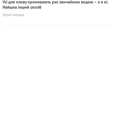
Усі для плову промивають рис звичайною водою – а я ні.
Найшла інший спосіб
Гарна порада