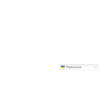
Українська
Забута в Арктиці: неймовірна історія кухарки, що вижила
серед ведмедів
Неймовірна історія