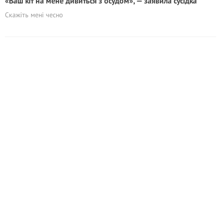
«Ваш кіт на мене дивиться з осудом», — заявила сусідка
Скажіть мені чесно