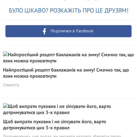
БУЛО ЦІКАВО? РОЗКАЖІТЬ ПРО ЦЕ ДРУЗЯМ!
Поділитися в Facebook
Найпростіший рецепт баклажанів на зиму! Смачно так, що
язик можна проковтнути
Смакота
Щоб випрати пуховик і не зіпсувати його, варто
дотримуватися цих 3-х правил
Дотримуючись цих порад, ви зможете надовго зберегти тепло,