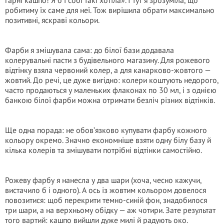
гарні кашпо! Я б і собі такі хотіла». І тут я зрозуміла, що
робитиму їх саме для неї. Тож вирішила обрати максимально
позитивні, яскраві кольори.
Фарби я змішувала сама: до білої бази додавала
колерувальні пасти з будівельного магазину. Для рожевого
відтінку взяла червоний колер, а для канарково-жовтого —
жовтий. До речі, це дуже вигідно: колери коштують недорого,
часто продаються у маленьких флаконах по 30 мл, і з однією
банкою білої фарби можна отримати безліч різних відтінків.
Ще одна порада: не обов’язково купувати фарбу кожного
кольору окремо. Значно економніше взяти одну білу базу й
кілька колерів та змішувати потрібні відтінки самостійно.
Рожеву фарбу я нанесла у два шари (хоча, чесно кажучи,
вистачило б і одного). А ось із жовтим кольором довелося
повозитися: щоб перекрити темно-синій фон, знадобилося
три шари, а на верхньому обідку — аж чотири. Зате результат
того вартий: кашпо вийшли дуже милі й радують око.