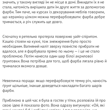
значить, у такому вигляді їм не місце в домі. Викидати їх я не
стала, натомість вирішила дати їм друге життя за допомогою
фарби. Тим паче, на курсах із декорування меблів говорили,
що кераміку цілком можна перефарбовувати: фарба добре
тримається, а річ служить ще довго.
Спочатку я ретельно протерла поверхню уайт-спіритом.
Кашпо стояли на кухні, тож знежирення було просто
необхідним. Вапняний наліт зверху повністю прибрати не
вдалося, але я фарбувала прямо по ньому — і це не стало
проблемою. Потім нанесла один шар білої акрилової
ґрунтовки. Вона потрібна для того, щоб фарба лягала рівно й
трималася якомога довше.
Невеличка порада: якщо перефарбовуєте темну річ, наносіть
ґрунт щільніше, інакше доведеться накладати багато шарів
фарби.
Приблизно в цей час я була в гостях у тітки, розповіла їй про
свою ідею й показала фото. Вона одразу вигукнула: «Ой, які