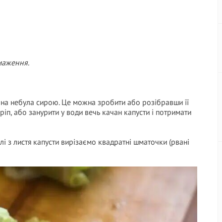
смаження.
она небула сирою. Це можна зробити або розібравши її
ріп, або занурити у води вечь качан капусти і потримати
лі з листя капусти вирізаємо квадратні шматочки (рвані