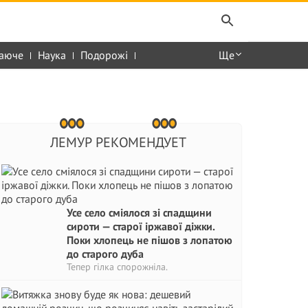
аюче
Наука
Подорожі
Ще
ЛЕМУР РЕКОМЕНДУЕТ
Усе село сміялося зі спадщини
сироти — старої іржавої діжки.
Поки хлопець не пішов з лопатою
до старого дуба
Тепер гілка спорожніла.