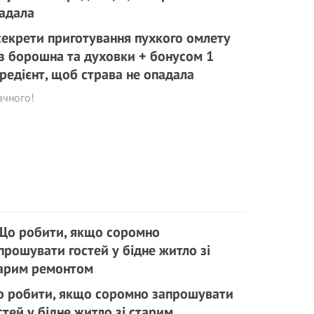
секрети приготування пухкого омлету
з борошна та духовки + бонусом 1
гредієнт, щоб страва не опадала
ачного!
 робити, якщо соромно запрошувати
стей у бідне житло зі старим