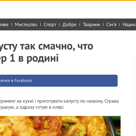
ливе
Мистецтво
Спорт
Добре
Тварини
Сім'я
Надих
сту так смачно, что
р 1 в родині
итися в Facebook
имент на кухні і приготувати капусту по-новому. Страва
ушкую, а одразу готую в клярі.