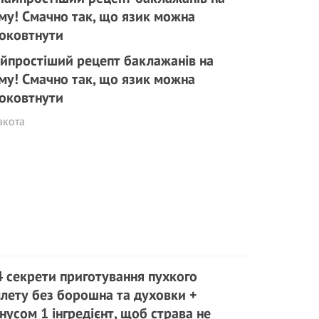
йпростіший рецепт баклажанів на
му! Смачно так, що язик можна
оковтнути
акота