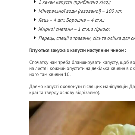
1 качан капусти (приблизно кіло);
Мінеральної води (газованої) – 100 мл;
Яєць – 4 шт.; Борошна – 4 ст.л.;
Жирної сметани – 1 ст.л. з гіркою;
Перець, спеції з травами, сіль та олійка для 
Готуються закуска з капусти наступним чином:
Спочатку нам треба бланширувати капусту, щоб в
на листя і кожний опустити на декілька хвилин в ок
його там хвилин 10.
Даємо капусті охолонути після цих маніпуляцій. Да
краї та тверду основу відрізаємо).