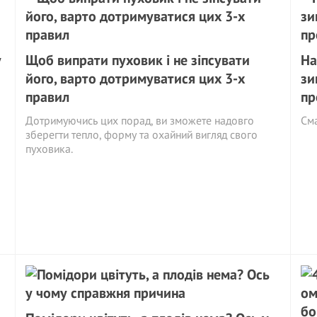
у
Щоб випрати пуховик і не зіпсувати
На
його, варто дотримуватися цих 3-х
зи
правил
пр
Дотримуючись цих порад, ви зможете надовго
См
зберегти тепло, форму та охайний вигляд свого
пуховика.