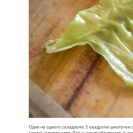
Один на одного складаємо 3 квадратні шматочки з ли
масла) готуємо кляр. Для цього треба просто їх ре