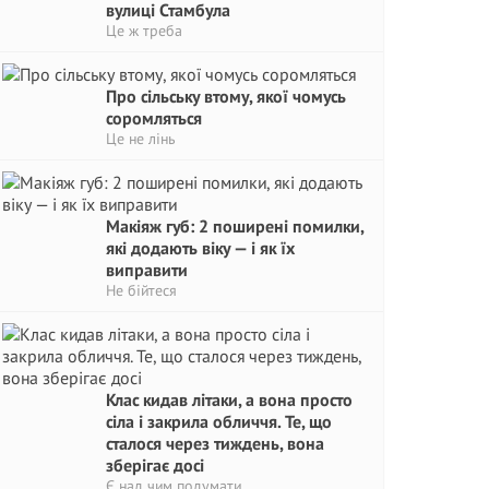
вулиці Стамбула
Це ж треба
Про сільську втому, якої чомусь
соромляться
Це не лінь
Макіяж губ: 2 поширені помилки,
які додають віку — і як їх
виправити
Не бійтеся
Клас кидав літаки, а вона просто
сіла і закрила обличчя. Те, що
сталося через тиждень, вона
зберігає досі
Є над чим подумати