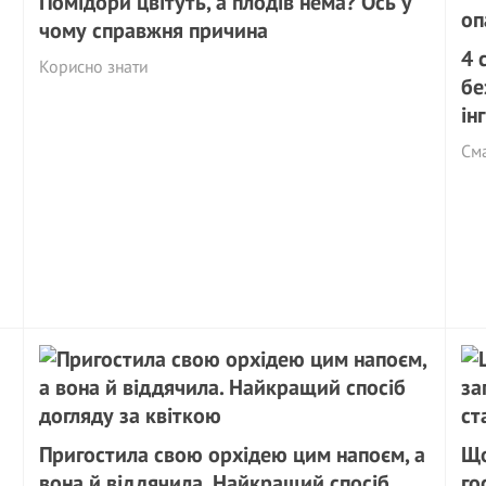
Помідори цвітуть, а плодів нема? Ось у
чому справжня причина
4 
Корисно знати
бе
ін
См
Пригостила свою орхідею цим напоєм, а
Що
вона й віддячила. Найкращий спосіб
го