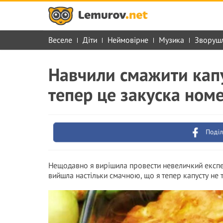
Веселе
Діти
Неймовірне
Музика
Зворуш
Навчили смажити капу
тепер це закуска номе
Поділ
Нещодавно я вирішила провести невеличкий експер
вийшла настільки смачною, що я тепер капусту не т