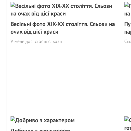
Весільні фото XIX-XX століття. Сльози на
Пу
очах від цієї краси
па
У мене досі стоять сльози
См
Добриво з характером