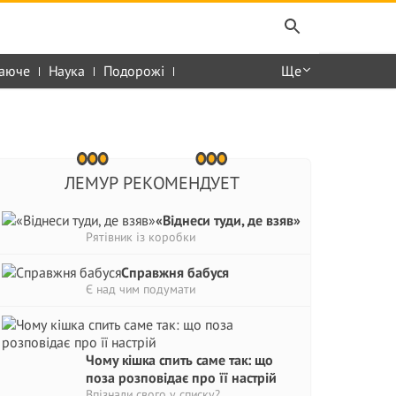
аюче
Наука
Подорожі
Ще
ЛЕМУР РЕКОМЕНДУЕТ
«Віднеси туди, де взяв»
Рятівник із коробки
Справжня бабуся
Є над чим подумати
Чому кішка спить саме так: що
поза розповідає про її настрій
Впізнали свого у списку?