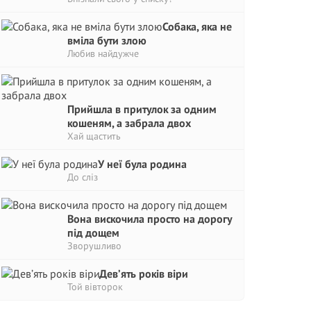
Собака, яка не
вміла бути злою
Любив найдужче
Прийшла в притулок за одним
кошеням, а забрала двох
Хай щастить
У неї була родина
До сліз
Вона вискочила просто на дорогу
під дощем
Зворушливо
Дев’ять років віри
Той вівторок