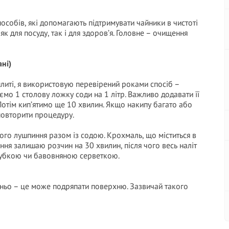
пособів, які допомагають підтримувати чайники в чистоті
 як для посуду, так і для здоров’я. Головне – очищення
ані)
плиті, я використовую перевірений роками спосіб –
ємо 1 столову ложку соди на 1 літр. Важливо додавати її
Потім кип’ятимо ще 10 хвилин. Якщо накипу багато або
 повторити процедуру.
ого лушпиння разом із содою. Крохмаль, що міститься в
іння залишаю розчин на 30 хвилин, після чого весь наліт
губкою чи бавовняною серветкою.
дньо – це може подряпати поверхню. Зазвичай такого