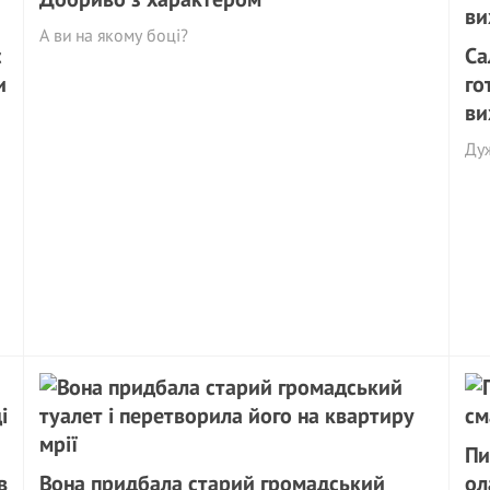
А ви на якому боці?
с
Са
и
го
ви
Ду
Пи
в
Вона придбала старий громадський
ол