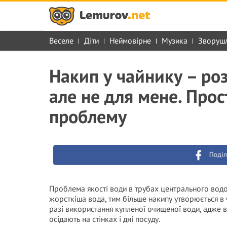
Веселе
Діти
Неймовірне
Музика
Зворуш
Накип у чайнику – р
але не для мене. Прос
проблему
Поділ
Проблема якості води в трубах центрального водо
жорсткіша вода, тим більше накипу утворюється в 
разі використання купленої очищеної води, адже в 
осідають на стінках і дні посуду.