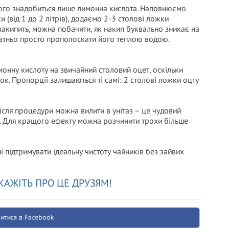
ього знадобиться лише лимонна кислота. Наповнюємо
(від 1 до 2 літрів), додаємо 2-3 столові ложки
закипить, можна побачити, як накип буквально зникає на
статньо просто прополоскати його теплою водою.
онну кислоту на звичайний столовий оцет, оскільки
ок. Пропорції залишаються ті самі: 2 столові ложки оцту
сля процедури можна вилити в унітаз – це чудовий
нь. Для кращого ефекту можна розчинити трохи більше
і підтримувати ідеальну чистоту чайників без зайвих
КАЖІТЬ ПРО ЦЕ ДРУЗЯМ!
итися в Facebook