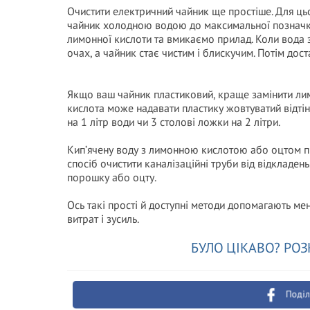
Очистити електричний чайник ще простіше. Для ц
чайник холодною водою до максимальної позначки 
лимонної кислоти та вмикаємо прилад. Коли вода 
очах, а чайник стає чистим і блискучим. Потім до
Якщо ваш чайник пластиковий, краще замінити лим
кислота може надавати пластику жовтуватий відтін
на 1 літр води чи 3 столові ложки на 2 літри.
Кип’ячену воду з лимонною кислотою або оцтом пі
спосіб очистити каналізаційні труби від відкладе
порошку або оцту.
Ось такі прості й доступні методи допомагають мен
витрат і зусиль.
БУЛО ЦІКАВО? РОЗ
Поділ