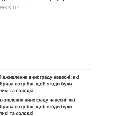
ачного вам!
дживлення винограду навесні: які
брива потрібні, щоб ягоди були
ликі та солодкі