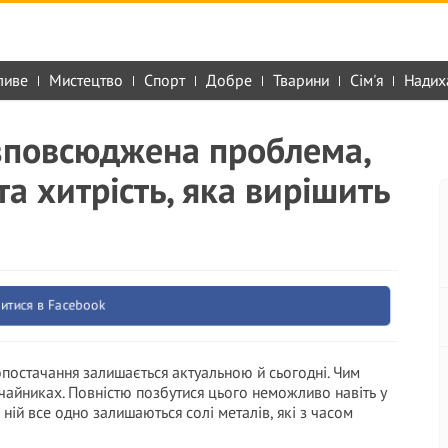
ливе
Мистецтво
Спорт
Добре
Тварини
Сім'я
Надих
озповсюджена проблема,
та хитрість, яка вирішить
итися в Facebook
постачання залишається актуальною й сьогодні. Чим
чайниках. Повністю позбутися цього неможливо навіть у
ній все одно залишаються солі металів, які з часом