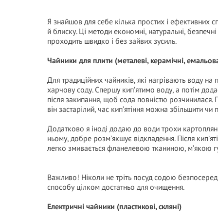
Я знайшов для себе кілька простих і ефективних с
й блиску. Ці методи економні, натуральні, безпечні
проходить швидко і без зайвих зусиль.
Чайники для плити (металеві, керамічні, емальов
Для традиційних чайників, які нагрівають воду на 
харчову соду. Спершу кип’ятимо воду, а потім дода
після закипання, щоб сода повністю розчинилася. 
він застарілий, час кип’ятіння можна збільшити чи
Додатково я іноді додаю до води трохи картоплян
ньому, добре розм’якшує відкладення. Після кип’ят
легко змивається фланелевою тканиною, м’якою 
Важливо! Ніколи не тріть посуд содою безпосере
способу цілком достатньо для очищення.
Електричні чайники (пластикові, скляні)