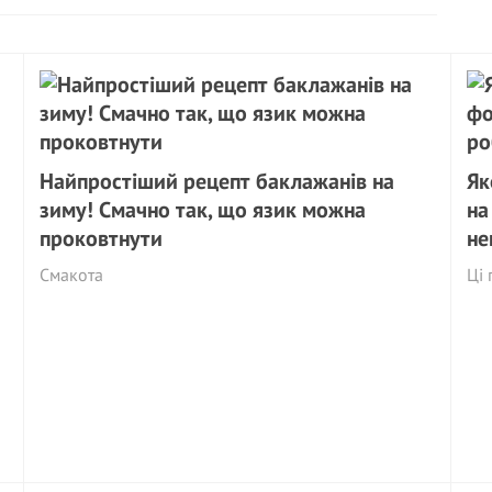
Найпростіший рецепт баклажанів на
Як
зиму! Смачно так, що язик можна
на
проковтнути
не
Смакота
Ці 