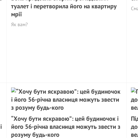
туалет і перетворила його на квартиру
См
мрії
Як вам?
“Хочу бути яскравою”: цей будиночок і
Пі
і
його 56-річна власниця можуть звести з
до
розуму будь-кого
ве