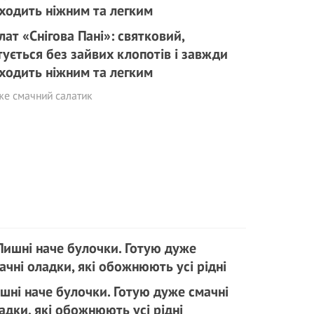
лат «Снігова Пані»: святковий,
тується без зайвих клопотів і завжди
ходить ніжним та легким
же смачний салатик
шні наче булочки. Готую дуже смачні
адки, які обожнюють усі рідні