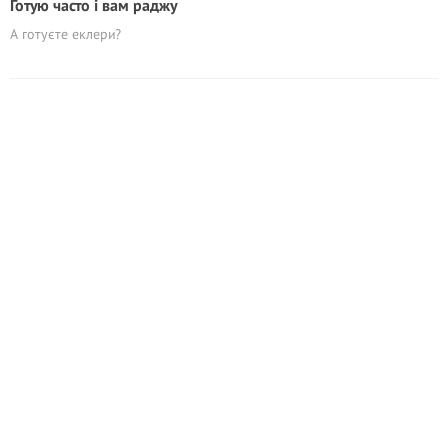
Готую часто і вам раджу
А готуєте еклери?