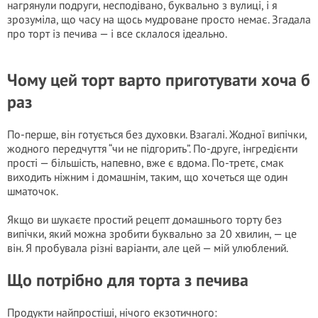
нагрянули подруги, несподівано, буквально з вулиці, і я
зрозуміла, що часу на щось мудроване просто немає. Згадала
про торт із печива — і все склалося ідеально.
Чому цей торт варто приготувати хоча б
раз
По-перше, він готується без духовки. Взагалі. Жодної випічки,
жодного передчуття “чи не підгорить”. По-друге, інгредієнти
прості — більшість, напевно, вже є вдома. По-третє, смак
виходить ніжним і домашнім, таким, що хочеться ще один
шматочок.
Якщо ви шукаєте простий рецепт домашнього торту без
випічки, який можна зробити буквально за 20 хвилин, — це
він. Я пробувала різні варіанти, але цей — мій улюблений.
Що потрібно для торта з печива
Продукти найпростіші, нічого екзотичного: