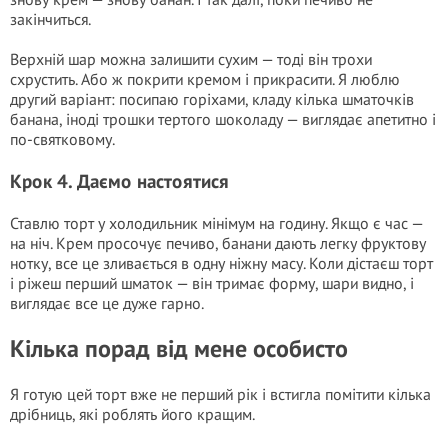
закінчиться.
Верхній шар можна залишити сухим — тоді він трохи
схрустить. Або ж покрити кремом і прикрасити. Я люблю
другий варіант: посипаю горіхами, кладу кілька шматочків
банана, іноді трошки тертого шоколаду — виглядає апетитно і
по-святковому.
Крок 4. Даємо настоятися
Ставлю торт у холодильник мінімум на годину. Якщо є час —
на ніч. Крем просочує печиво, банани дають легку фруктову
нотку, все це зливається в одну ніжну масу. Коли дістаєш торт
і ріжеш перший шматок — він тримає форму, шари видно, і
виглядає все це дуже гарно.
Кілька порад від мене особисто
Я готую цей торт вже не перший рік і встигла помітити кілька
дрібниць, які роблять його кращим.