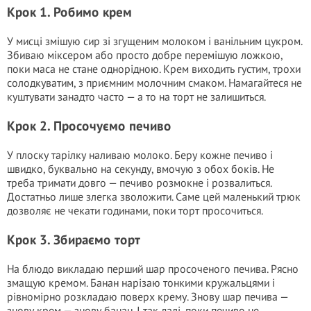
Крок 1. Робимо крем
У мисці змішую сир зі згущеним молоком і ванільним цукром.
Збиваю міксером або просто добре перемішую ложкою,
поки маса не стане однорідною. Крем виходить густим, трохи
солодкуватим, з приємним молочним смаком. Намагайтеся не
куштувати занадто часто — а то на торт не залишиться.
Крок 2. Просочуємо печиво
У плоску тарілку наливаю молоко. Беру кожне печиво і
швидко, буквально на секунду, вмочую з обох боків. Не
треба тримати довго — печиво розмокне і розвалиться.
Достатньо лише злегка зволожити. Саме цей маленький трюк
дозволяє не чекати годинами, поки торт просочиться.
Крок 3. Збираємо торт
На блюдо викладаю перший шар просоченого печива. Рясно
змащую кремом. Банан нарізаю тонкими кружальцями і
рівномірно розкладаю поверх крему. Знову шар печива —
знову крем — знову банан. І так далі, поки печиво не