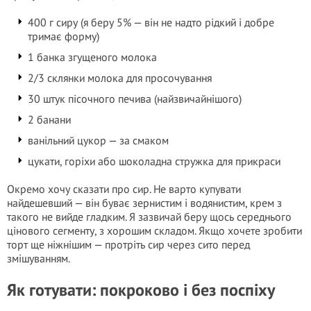
400 г сиру (я беру 5% — він не надто рідкий і добре
тримає форму)
1 банка згущеного молока
2/3 склянки молока для просочування
30 штук пісочного печива (найзвичайнішого)
2 банани
ванільний цукор — за смаком
цукати, горіхи або шоколадна стружка для прикраси
Окремо хочу сказати про сир. Не варто купувати
найдешевший — він буває зернистим і водянистим, крем з
такого не вийде гладким. Я зазвичай беру щось середнього
цінового сегменту, з хорошим складом. Якщо хочете зробити
торт ще ніжнішим — протріть сир через сито перед
змішуванням.
Як готувати: покроково і без поспіху