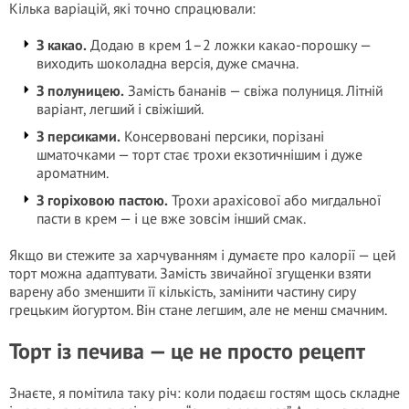
Кілька варіацій, які точно спрацювали:
З какао.
Додаю в крем 1–2 ложки какао-порошку —
виходить шоколадна версія, дуже смачна.
З полуницею.
Замість бананів — свіжа полуниця. Літній
варіант, легший і свіжіший.
З персиками.
Консервовані персики, порізані
шматочками — торт стає трохи екзотичнішим і дуже
ароматним.
З горіховою пастою.
Трохи арахісової або мигдальної
пасти в крем — і це вже зовсім інший смак.
Якщо ви стежите за харчуванням і думаєте про калорії — цей
торт можна адаптувати. Замість звичайної згущенки взяти
варену або зменшити її кількість, замінити частину сиру
грецьким йогуртом. Він стане легшим, але не менш смачним.
Торт із печива — це не просто рецепт
Знаєте, я помітила таку річ: коли подаєш гостям щось складне