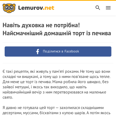
Навіть духовка не потрібна!
Найсмачніший домашній торт із печива
Поділитися в Facebook
Є такі рецепти, які живуть у пам’яті роками. Не тому що вони
складні чи вишукані, а тому що з ними пов’язане щось тепле.
Для мене це торт із печива. Мама робила його швидко, без
зайвої метушні, і якось так виходило, що навіть
найзвичайніший вечір з ним перетворювався на маленьке
свято.
Я давно не готувала цей торт — захопилася складнішими
десертами, муссами, бісквітами з купою шарів. А потім якось