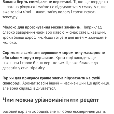
Банани беріть стиглі, але не перестиглі.
Ті, що ще тверденькі
— погано ріжуться і майже не відчуваються у смаку. А ті, що
вже зовсім м’які — дають зайву вологу і трохи псують
текстуру.
Молоко для просочування можна замінити.
Наприклад,
слабко завареним чаєм або кавою — смак стає цікавішим,
трохи більш дорослим. Якщо готуєте для дітей — залишайте
молоко.
Сир можна замінити вершковим сиром типу маскарпоне
або міксом сиру з вершками.
Крем тоді виходить ще
ніжнішим і трохи більш вершковим. Це вже ближче до
десертів у стилі тірамісу.
Горіхи для прикраси краще злегка підсмажити на сухій
сковороді.
Аромат зовсім інший — насиченіший. Це дрібниця,
але вона справді відчувається.
Чим можна урізноманітнити рецепт
Базовий варіант хороший, але я люблю експериментувати.