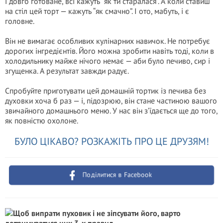
і довго готоване, всі кажуть “як ти старалася”. А коли ставиш
на стіл цей торт — кажуть “як смачно”. І ото, мабуть, і є
головне.
Він не вимагає особливих кулінарних навичок. Не потребує
дорогих інгредієнтів. Його можна зробити навіть тоді, коли в
холодильнику майже нічого немає — аби було печиво, сир і
згущенка. А результат завжди радує.
Спробуйте приготувати цей домашній тортик із печива без
духовки хоча б раз — і, підозрюю, він стане частиною вашого
звичайного домашнього меню. У нас він з’їдається ще до того,
як повністю охолоне.
БУЛО ЦІКАВО? РОЗКАЖІТЬ ПРО ЦЕ ДРУЗЯМ!
Поділитися в Facebook