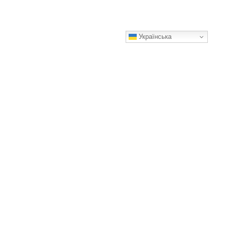
Українська
Дуже цікавий спосіб посадки огірків: не треба буде
поливати весь сезон
Як підготувати таку грядку?