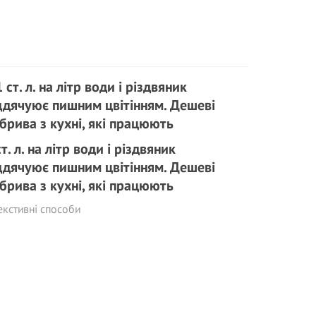
ст. л. на літр води і різдвяник
ддячуює пишним цвітінням. Дешеві
брива з кухні, які працюють
кстивні способи