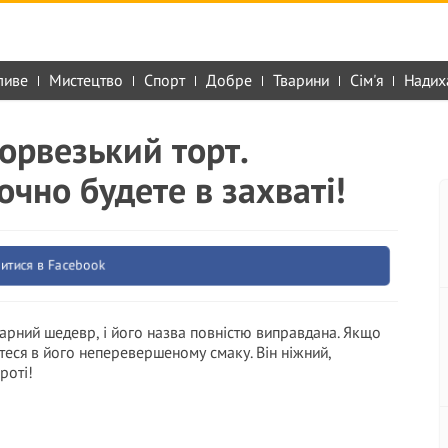
ливе
Мистецтво
Спорт
Добре
Тварини
Сім'я
Надих
орвезький торт.
очно будете в захваті!
итися в Facebook
нарний шедевр, і його назва повністю виправдана. Якщо
теся в його неперевершеному смаку. Він ніжний,
роті!