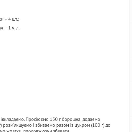
и – 4 шт.;
 – 1 ч. л.
 відкладаємо. Просіюємо 150 г борошна, додаємо
) розм’якшуємо і збиваємо разом із цукром (100 г) до
аємо жовтки, продовжуючи збивати.