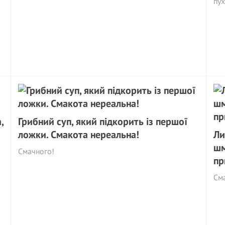
пух
,
Грибний суп, який підкорить із першої
ложки. Смакота нереальна!
Ли
шм
Смачного!
пр
См