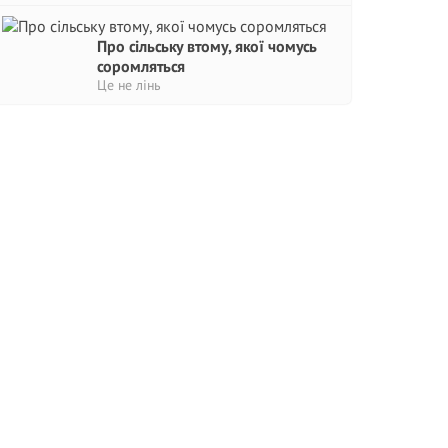
Про сільську втому, якої чомусь
соромляться
Це не лінь