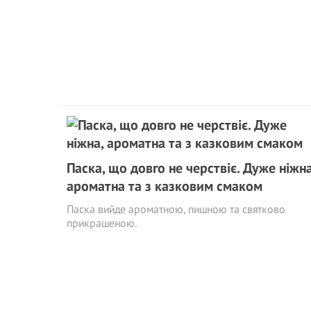
Паска, що довго не черствіє. Дуже ніжна
ароматна та з казковим смаком
Паска вийде ароматною, пишною та святково
прикрашеною.