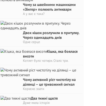
Чому за швейними машинками
«Зінгер» полюють антиквари
А у вас є така?
Двох кішок розлучили в притулку.
Через одинадцять днів
Одне серце
Кішка, яка боялася
висоти
Котлет було чотири. Стало три.
Чому активний ріст чистотілу на
ділянці – це тривожний сигнaл
Корисно знати
Два тижні щастя
Дуже мила історія