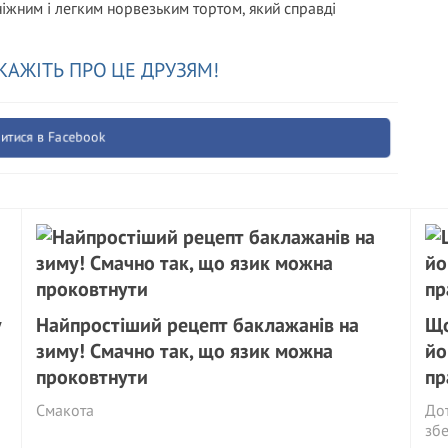
іжним і легким норвезьким тортом, який справді
КАЖІТЬ ПРО ЦЕ ДРУЗЯМ!
итися в Facebook
у
Найпростіший рецепт баклажанів на
Що
зиму! Смачно так, що язик можна
йо
проковтнути
пр
Смакота
Дот
збе