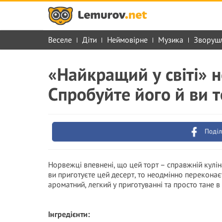
Веселе
Діти
Неймовірне
Музика
Зворуш
«Найкращий у світі» н
Спробуйте його й ви т
Поділ
Норвежці впевнені, що цей торт – справжній кулі
ви приготуєте цей десерт, то неодмінно переконає
ароматний, легкий у приготуванні та просто тане в 
Інгредієнти: