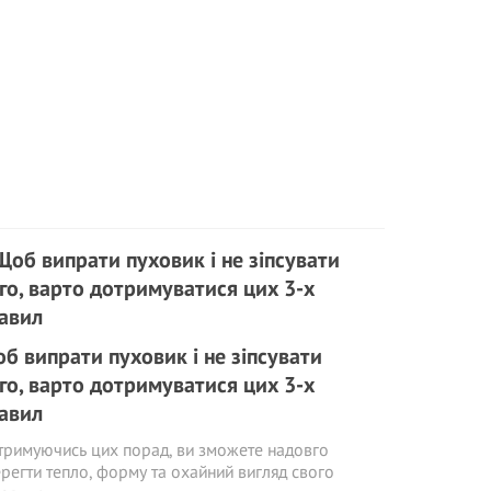
б випрати пуховик і не зіпсувати
го, варто дотримуватися цих 3-х
авил
римуючись цих порад, ви зможете надовго
регти тепло, форму та охайний вигляд свого