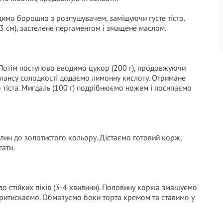
имо борошно з розпушувачем, замішуючи густе тісто.
 см), застелене пергаментом і змащене маслом.
. Потім поступово вводимо цукор (200 г), продовжуючи
 балансу солодкості додаємо лимонну кислоту. Отримане
 тіста. Мигдаль (100 г) подрібнюємо ножем і посипаємо
илин до золотистого кольору. Дістаємо готовий корж,
ати.
о стійких піків (3-4 хвилини). Половину коржа змащуємо
ритискаємо. Обмазуємо боки торта кремом та ставимо у