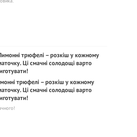
овика.
монні трюфелі – розкіш у кожному
аточку. Ці смачні cолодощі варто
иготувати!
ачного!