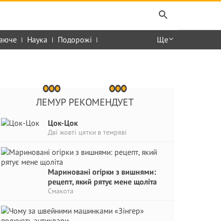
аюче
Наука
Подорожі
Ще
ЛЕМУР РЕКОМЕНДУЕТ
Цок-Цок
Дві жовті цятки в темряві
Мариновані огірки з вишнями:
рецепт, який рятує мене щоліта
Смакота