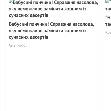
“Н
Бабусині пончики! Справжня насолода,
та
яку неможливо замінити жодним із
Ко
сучасних десертів
Смачного!