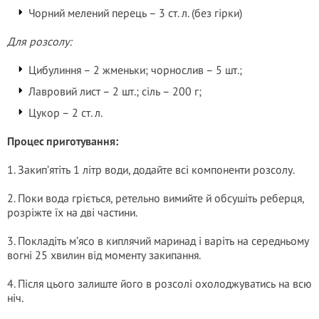
Чорний мелений перець – 3 ст. л. (без гірки)
Для розсолу:
Цибулиння – 2 жменьки; чорнослив – 5 шт.;
Лавровий лист – 2 шт.; сіль – 200 г;
Цукор – 2 ст. л.
Процес приготування:
1. Закип’ятіть 1 літр води, додайте всі компоненти розсолу.
2. Поки вода гріється, ретельно вимийте й обсушіть реберця,
розріжте їх на дві частини.
3. Покладіть м’ясо в киплячий маринад і варіть на середньому
вогні 25 хвилин від моменту закипання.
4. Після цього залиште його в розсолі охолоджуватись на всю
ніч.