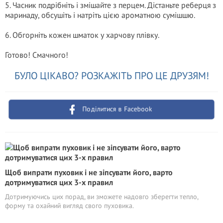
5. Часник подрібніть і змішайте з перцем. Дістаньте реберця з
маринаду, обсушіть і натріть цією ароматною сумішшю.
6. Обгорніть кожен шматок у харчову плівку.
Готово! Смачного!
БУЛО ЦІКАВО? РОЗКАЖІТЬ ПРО ЦЕ ДРУЗЯМ!
Поділитися в Facebook
Щоб випрати пуховик і не зіпсувати його, варто
дотримуватися цих 3-х правил
Дотримуючись цих порад, ви зможете надовго зберегти тепло,
форму та охайний вигляд свого пуховика.