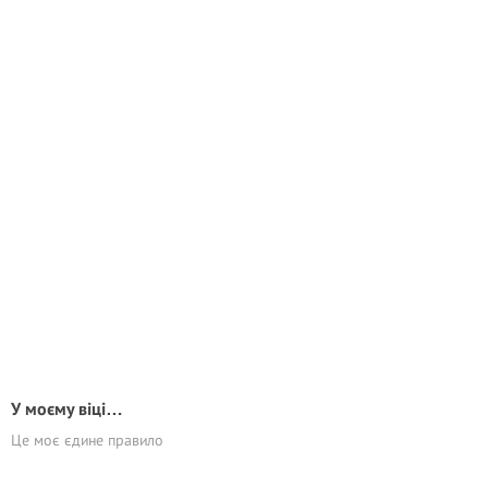
У моєму віці…
Це моє єдине правило