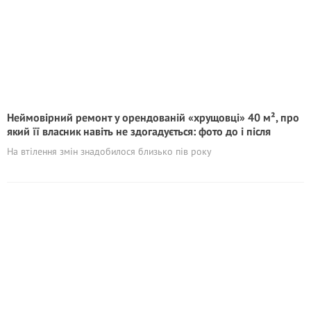
Неймовірний ремонт у орендованій «хрущовці» 40 м², про
який її власник навіть не здогадується: фото до і після
На втілення змін знадобилося близько пів року