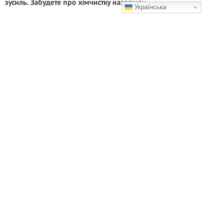
зусиль. Забудете про хімчистку назавжди
Українська
Такий спосіб економить і час, і сили