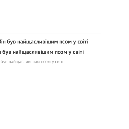
н був найщасливішим псом у світі
 був найщасливішим псом у світі