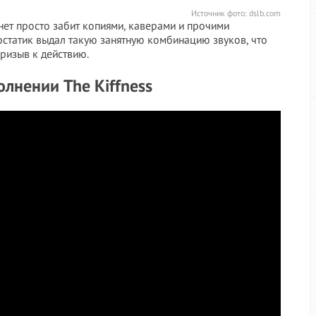
Источник фото:
dslb.com
рнет просто забит копиями, каверами и прочими
остатик выдал такую занятную комбинацию звуков, что
ризыв к действию.
полнении The Kiffness