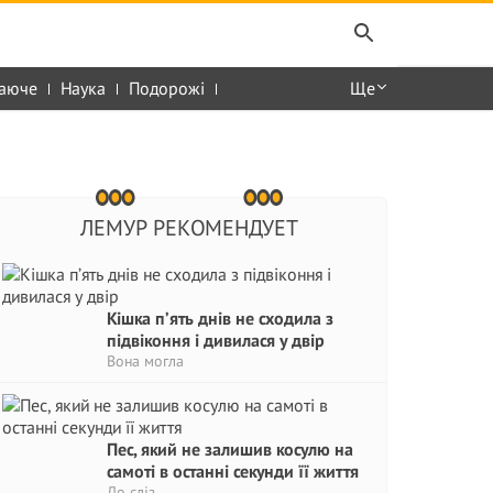
аюче
Наука
Подорожі
Ще
ЛЕМУР РЕКОМЕНДУЕТ
Кішка п’ять днів не сходила з
підвіконня і дивилася у двір
Вона могла
Пес, який не залишив косулю на
самоті в останні секунди її життя
До сліз