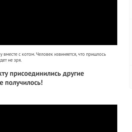
ку вместе с котом. Человек извиняется, что пришлось
дет не зря.
екту присоединились другие
ге получилось!