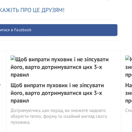
КАЖІТЬ ПРО ЦЕ ДРУЗЯМ!
итися в Facebook
у
Щоб випрати пуховик і не зіпсувати
На
його, варто дотримуватися цих 3-х
зи
правил
пр
Дотримуючись цих порад, ви зможете надовго
См
зберегти тепло, форму та охайний вигляд свого
пуховика.