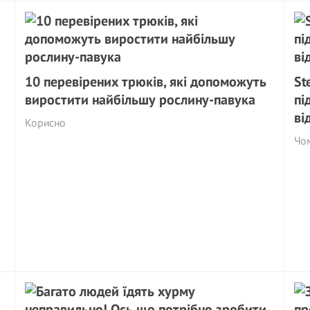
10 перевірених трюків, які допоможуть
St
виростити найбільшу рослину-павука
пі
ві
Корисно
Чо