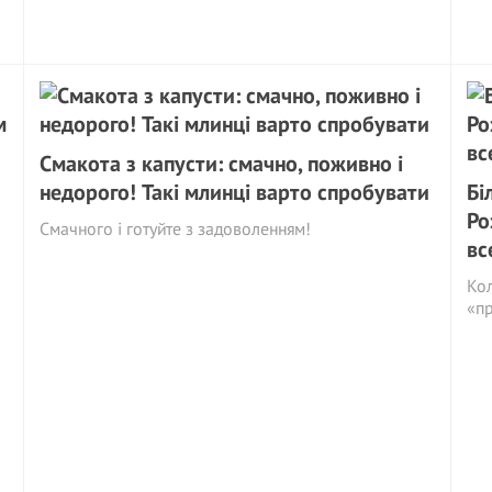
Смакота з капусти: смачно, поживно і
и
недорого! Такі млинці варто спробувати
Бі
Ро
Смачного і готуйте з задоволенням!
вс
Кол
«пр