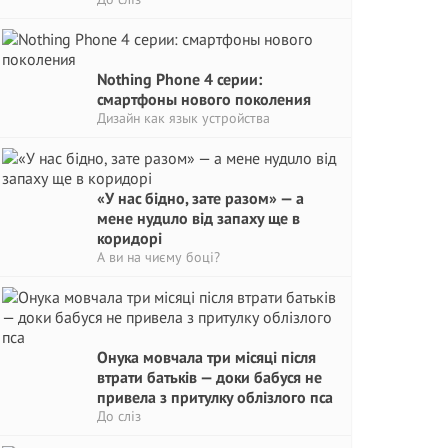
Nothing Phone 4 серии:
смартфоны нового поколения
Дизайн как язык устройства
«У нас бідно, зате разом» — а
мене нудuло від запаху ще в
коридорі
А ви на чиєму боці?
Онука мовчала три місяці після
втрати батьків — доки бабуся не
привела з притулку облізлого пса
До сліз