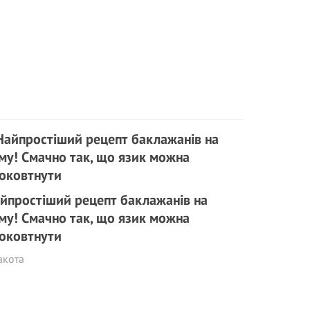
йпростіший рецепт баклажанів на
му! Смачно так, що язик можна
оковтнути
акота