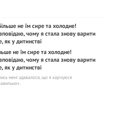
льше не їм сире та холодне!
зповідаю, чому я стала знову варити
е, як у дитинстві
ись мені здавалося, що я харчуюся
авильно».