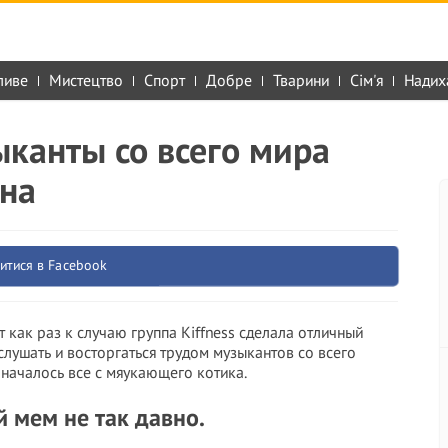
ливе
Мистецтво
Спорт
Добре
Тварини
Сім'я
Надих
канты со всего мира
она
итися в Facebook
 как раз к случаю группа Kiffness сделала отличный
слушать и восторгаться трудом музыкантов со всего
 началось все с мяукающего котика.
й мем не так давно.