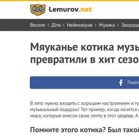
Веселе
Діти
Неймовірне
Музика
Зворуш
Мяуканье котика музы
превратили в хит сез
Поділ
В лето нужно входить с хорошим настроением и тут
музыкальный подарок! Тот пример, когда хочется 
мира, которые внесли свою лепту в этот шедевр. А
Помните этого котика? Был тако