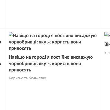
Ві
Він
Навіщо на городі я постійно висаджую
в
чорнобривці: яку ж користь вони
приносять
Корисно та бюджетно