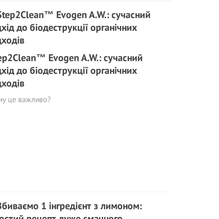
ep2Clean™ Evogen A.W.: сучасний
дхід до біодеструкції органічних
дходів
му це важливо?