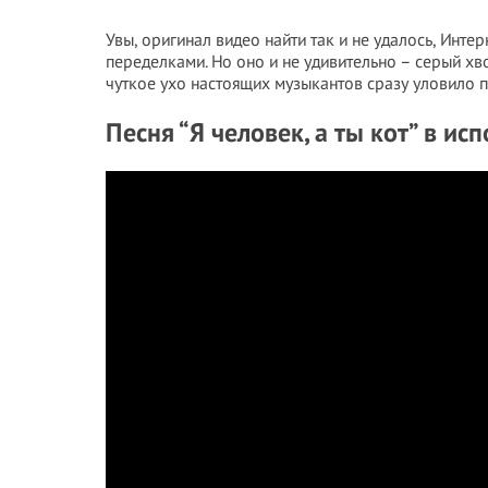
Увы, оригинал видео найти так и не удалось, Инте
переделками. Но оно и не удивительно – серый хв
чуткое ухо настоящих музыкантов сразу уловило п
Песня “Я человек, а ты кот” в ис