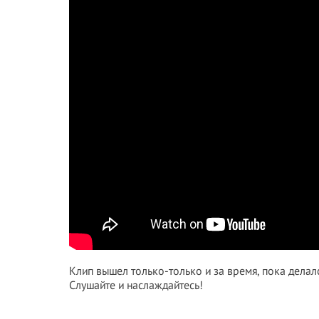
Клип вышел только-только и за время, пока делалс
Слушайте и наслаждайтесь!