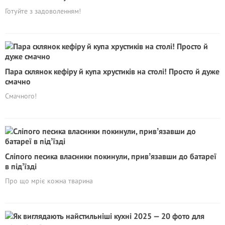
Готуйте з задоволенням!
Пара склянок кефіру й купа хрустиків на столі! Просто й дуже
смачно
Смачного!
Cліпого песика власники покинули, привʼязавши до батареї
в підʼїзді
Про що мріє кожна тварина