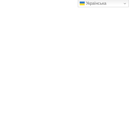
Українська
Чому раніше люди вішали килими на стіни й чи зараз це
актуально?
Проте тренд на килими повертається в іншому форматі.