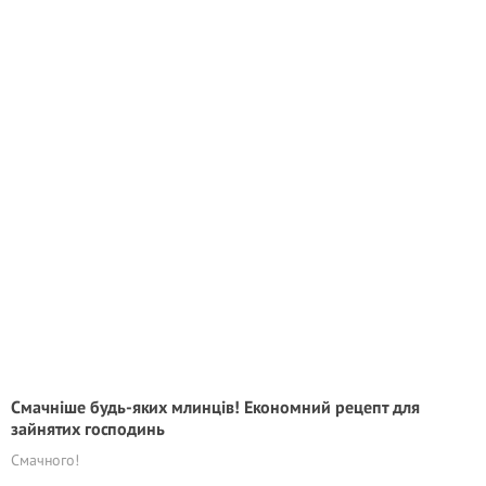
Смачніше будь-яких млинців! Економний рецепт для
зайнятих господинь
Смачного!