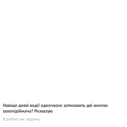
Навіщо деякі водії одночасно затискають дві кнопки
склопідіймача? Розказую
Я роблю так свідомо