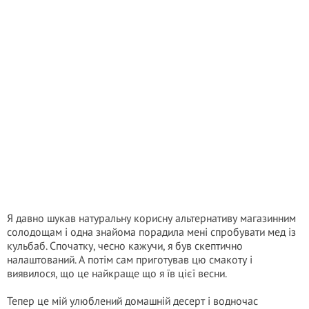
Я давно шукав натуральну корисну альтернативу магазинним
солодощам і одна знайома порадила мені спробувати мед із
кульбаб. Спочатку, чесно кажучи, я був скептично
налаштований. А потім сам приготував цю смакоту і
виявилося, що це найкраще що я їв цієї весни.
Тепер це мій улюблений домашній десерт і водночас