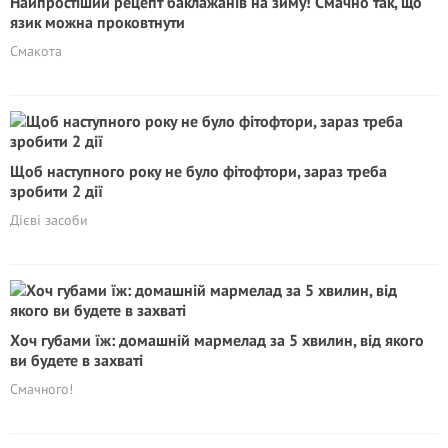
Найпростіший рецепт баклажанів на зиму! Смачно так, що
язик можна проковтнути
Смакота
Щоб наступного року не було фітофтори, зараз треба
зробити 2 дії
Дієві засоби
Хоч губами їж: домашній мармелад за 5 хвилин, від якого
ви будете в захваті
Смачного!