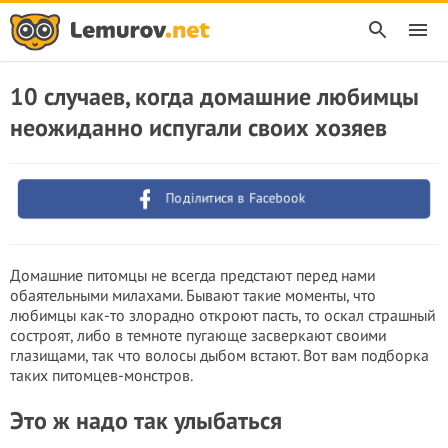
10 случаев, когда домашние любимцы
неожиданно испугали своих хозяев
Поділитися в Facebook
Домашние питомцы не всегда предстают перед нами
обаятельными милахами. Бывают такие моменты, что
любимцы как-то злорадно откроют пасть, то оскал страшный
состроят, либо в темноте пугающе засверкают своими
глазищами, так что волосы дыбом встают. Вот вам подборка
таких питомцев-монстров.
Это ж надо так улыбаться