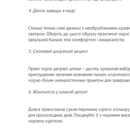
4. Денім завжди в моді
Стильні темно-сині джинси з необробленими краям
светром. Оберіть до цього образу практичні чорні
ідеальний баланс між комфортом і вишуканістю.
5. Сміливий шкіряний акцент
Прямі чорні шкіряні штани – досить зухвалий вибір
приглушеним зеленим вовняним пальто класичного
чорно-білим анімалістичним принтом для заверше
6. Жіночність у кожній деталі
Довга трикотажна сукня перлинно-сірого кольору 
для прохолодних днів. Поєднуйте її з чорними вис
чорною курткою.