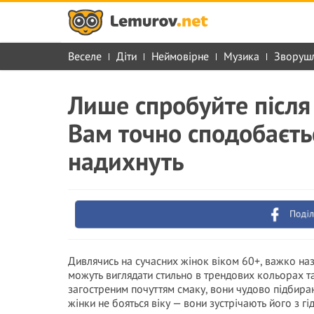
Веселе
Діти
Неймовірне
Музика
Зворуш
Лише спробуйте після
Вам точно сподобаєтьс
надихнуть
Поділ
Дивлячись на сучасних жінок віком 60+, важко наз
можуть виглядати стильно в трендових кольорах та 
загостреним почуттям смаку, вони чудово підбираю
жінки не бояться віку — вони зустрічають його з гі