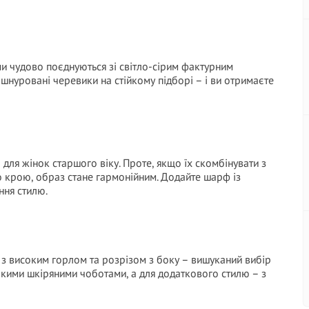
и чудово поєднуються зі світло-сірим фактурним
 шнуровані черевики на стійкому підборі – і ви отримаєте
 для жінок старшого віку. Проте, якщо їх скомбінувати з
 крою, образ стане гармонійним. Додайте шарф із
ння стилю.
з високим горлом та розрізом з боку – вишуканий вибір
окими шкіряними чоботами, а для додаткового стилю – з