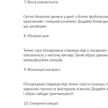
7. Легка елегантність
Світло-блакитні джинси у дуеті з білою футболк
практичний і стильний комплект. Додайте білий д
ще цікавішим.
8. Міський шик
Темно-сіра плісирована спідниця-міді у поєднанні
елегантність у чистому вигляді. Такий образ ідеальн
напівофіційних заходів.
9. Жіночний контраст
Плісирована спідниця-міді темно-сірого кольору ч
широким горлом та фактурною в’язкою. Додайте ма
і образ набуде оригінальності.
10. Стильний кежуал