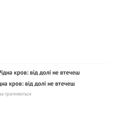
дна кров: від долі не втечеш
ва трапляються