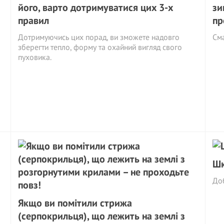
його, варто дотримуватися цих 3-х
зи
правил
пр
Дотримуючись цих порад, ви зможете надовго
См
зберегти тепло, форму та охайний вигляд свого
пуховика.
Шк
Доб
Якщо ви помітили стрижа
(серпокрильця), що лежить на землі з