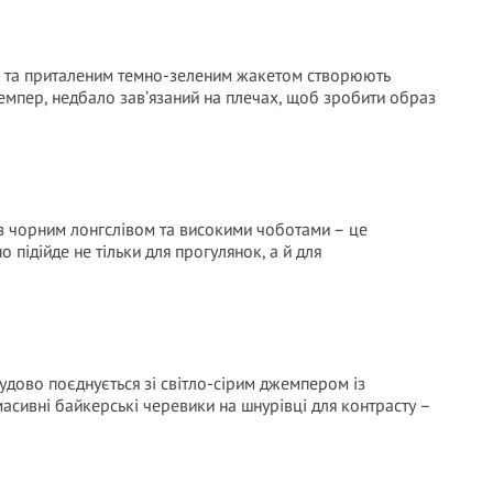
ою та приталеним темно-зеленим жакетом створюють
жемпер, недбало зав’язаний на плечах, щоб зробити образ
 з чорним лонгслівом та високими чоботами – це
о підійде не тільки для прогулянок, а й для
удово поєднується зі світло-сірим джемпером із
сивні байкерські черевики на шнурівці для контрасту –