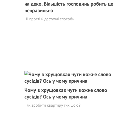
на деко. Більшість господинь робить це
неправильно
Ці прості й доступні способи
Чому в хрущовках чути кожне слово
сусідів? Ось у чому причина
І як зробити квартиру тихішою?