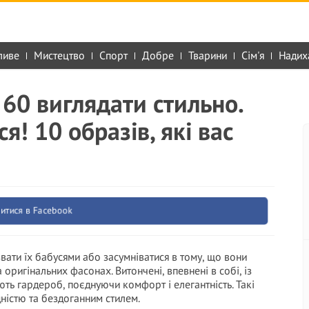
ливе
Мистецтво
Спорт
Добре
Тварини
Сім'я
Надих
 60 виглядати стильно.
я! 10 образів, які вас
итися в Facebook
вати їх бабусями або засумніватися в тому, що вони
оригінальних фасонах. Витончені, впевнені в собі, із
ть гардероб, поєднуючи комфорт і елегантність. Такі
дністю та бездоганним стилем.