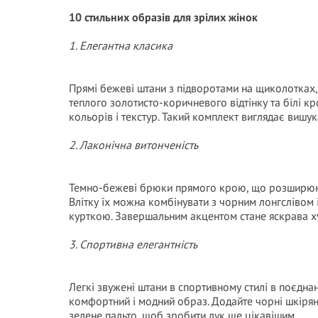
10 стильних образів для зрілих жінок
1. Елегантна класика
Прямі бежеві штани з підворотами на щиколотках,
теплого золотисто-коричневого відтінку та білі к
кольорів і текстур. Такий комплект виглядає вишу
2. Лаконічна витонченість
Темно-бежеві брюки прямого крою, що розширюют
Влітку їх можна комбінувати з чорним лонгслівом 
курткою. Завершальним акцентом стане яскрава ху
3. Спортивна елегантність
Легкі звужені штани в спортивному стилі в поєдн
комфортний і модний образ. Додайте чорні шкіряні
зелене пальто, щоб зробити лук ще цікавішим.