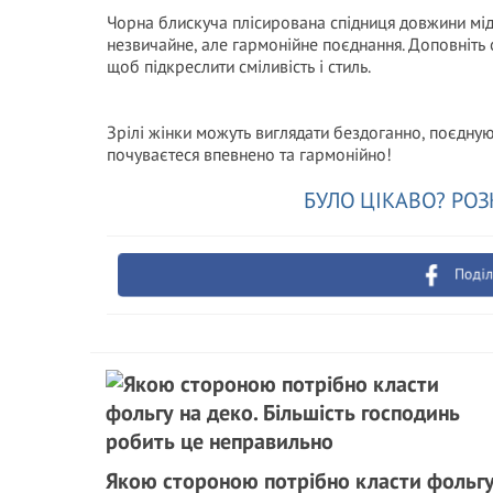
Чорна блискуча плісирована спідниця довжини міді
незвичайне, але гармонійне поєднання. Доповніть
щоб підкреслити сміливість і стиль.
Зрілі жінки можуть виглядати бездоганно, поєднуюч
почуваєтеся впевнено та гармонійно!
БУЛО ЦІКАВО? РОЗ
Поділ
Якою стороною потрібно класти фольг