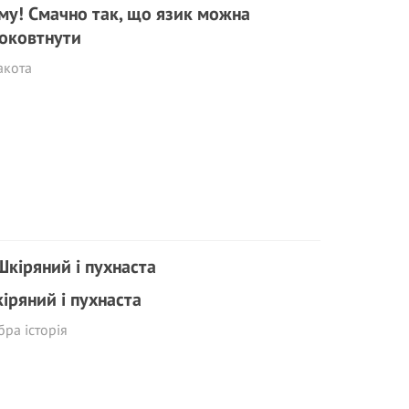
му! Смачно так, що язик можна
оковтнути
акота
іряний і пухнаста
ра історія