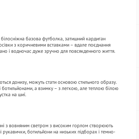
 білосніжна базова футболка, затишний кардиган
росівки з коричневими вставками – вдале поєднання
кано і водночас дуже зручно для повсякденного життя.
ься донизу, можуть стати основою стильного образу.
і ботильйонами, а взимку – з легкою, але теплою білою
стка на шиї.
анні з вовняним светром з високим горлом створюють
 рукавички, ботильйони на низьких підборах і темно-