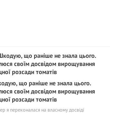
одую, що раніше не знала цього.
люся своїм досвідом вирощування
цної розсади томатів
ер я переконалася на власному досвіді