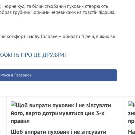
, чорне худі та білий стьобаний пуховик створюють
 образ грубими чорними черевиками на товстій підошві,
и комфорт і моду. Головне – обирати ті речі, в яких ви
КАЖІТЬ ПРО ЦЕ ДРУЗЯМ!
итися в Facebook
у
Щоб випрати пуховик і не зіпсувати
На