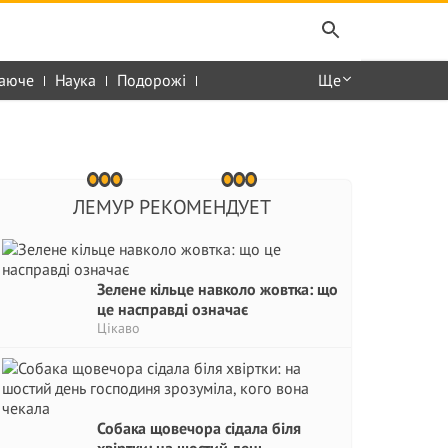
аюче
Наука
Подорожі
Ще
ЛЕМУР РЕКОМЕНДУЕТ
Зелене кільце навколо жовтка: що
це насправді означає
Цікаво
Собака щовечора сідала біля