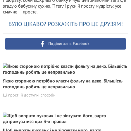
І щоразу, коли відкриваю банку й чую цей знайомий запах, я
згадую бабусину кухню, її теплі руки й просту мудрість: усе
смачне — просте.
БУЛО ЦІКАВО? РОЗКАЖІТЬ ПРО ЦЕ ДРУЗЯМ!
Поділитися в Facebook
Якою стороною потрібно класти фольгу на деко. Більшість
господинь робить це неправильно
Ці прості й доступні способи
Щоб випрати пуховик і не зіпсувати його, варто