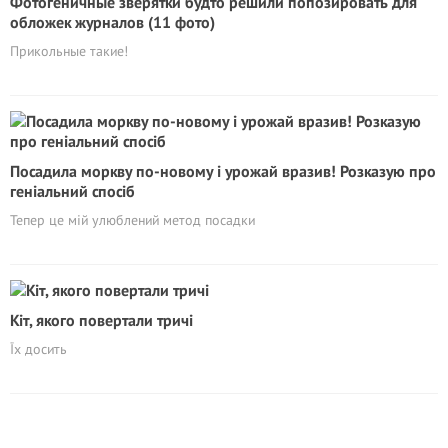
Фотогеничные зверятки будто решили попозировать для
обложек журналов (11 фото)
Прикольные такие!
Посадила моркву по-новому і урожай вразив! Розказую про
геніальний спосіб
Тепер це мій улюблений метод посадки
Кіт, якого повертали тричі
Їх досить