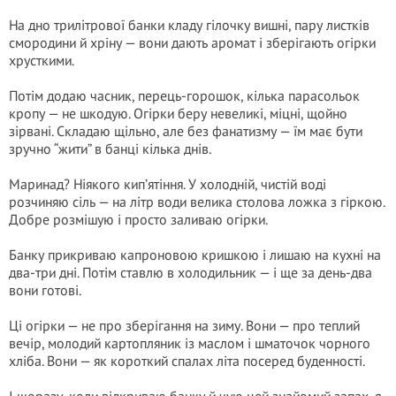
На дно трилітрової банки кладу гілочку вишні, пару листків
смородини й хріну — вони дають аромат і зберігають огірки
хрусткими.
Потім додаю часник, перець-горошок, кілька парасольок
кропу — не шкодую. Огірки беру невеликі, міцні, щойно
зірвані. Складаю щільно, але без фанатизму — їм має бути
зручно “жити” в банці кілька днів.
Маринад? Ніякого кип’ятіння. У холодній, чистій воді
розчиняю сіль — на літр води велика столова ложка з гіркою.
Добре розмішую і просто заливаю огірки.
Банку прикриваю капроновою кришкою і лишаю на кухні на
два-три дні. Потім ставлю в холодильник — і ще за день-два
вони готові.
Ці огірки — не про зберігання на зиму. Вони — про теплий
вечір, молодий картопляник із маслом і шматочок чорного
хліба. Вони — як короткий спалах літа посеред буденності.