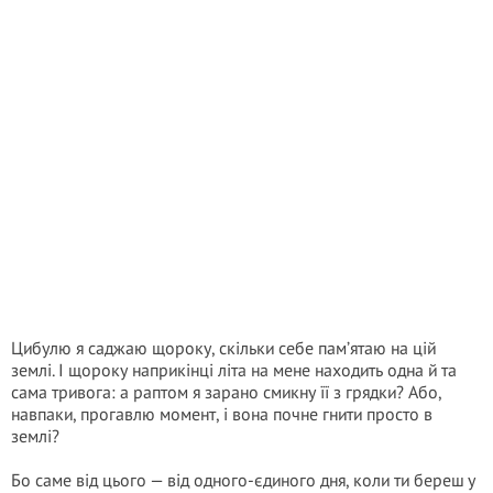
Цибулю я саджаю щороку, скільки себе пам’ятаю на цій
землі. І щороку наприкінці літа на мене находить одна й та
сама тривога: а раптом я зарано смикну її з грядки? Або,
навпаки, прогавлю момент, і вона почне гнити просто в
землі?
Бо саме від цього — від одного-єдиного дня, коли ти береш у