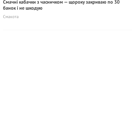
Смачні кабачки з часничком — щороку закриваю по 30
банок і не шкодую
Смакота