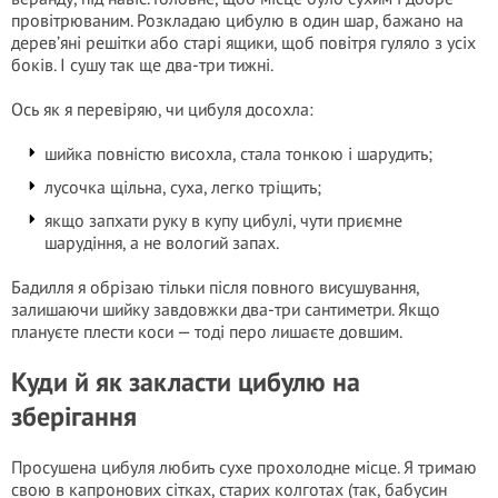
провітрюваним. Розкладаю цибулю в один шар, бажано на
дерев’яні решітки або старі ящики, щоб повітря гуляло з усіх
боків. І сушу так ще два-три тижні.
Ось як я перевіряю, чи цибуля досохла:
шийка повністю висохла, стала тонкою і шарудить;
лусочка щільна, суха, легко тріщить;
якщо запхати руку в купу цибулі, чути приємне
шарудіння, а не вологий запах.
Бадилля я обрізаю тільки після повного висушування,
залишаючи шийку завдовжки два-три сантиметри. Якщо
плануєте плести коси — тоді перо лишаєте довшим.
Куди й як закласти цибулю на
зберігання
Просушена цибуля любить сухе прохолодне місце. Я тримаю
свою в капронових сітках, старих колготах (так, бабусин