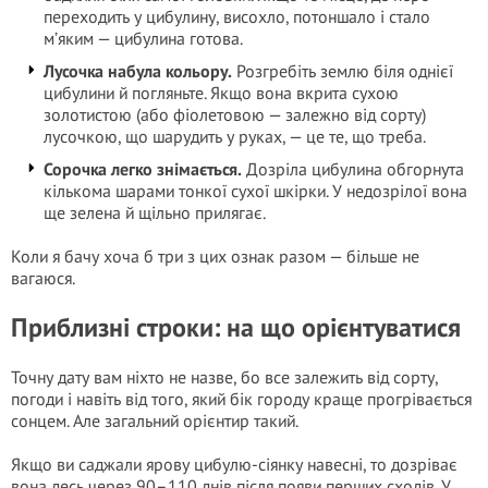
переходить у цибулину, висохло, потоншало і стало
м’яким — цибулина готова.
Лусочка набула кольору.
Розгребіть землю біля однієї
цибулини й погляньте. Якщо вона вкрита сухою
золотистою (або фіолетовою — залежно від сорту)
лусочкою, що шарудить у руках, — це те, що треба.
Сорочка легко знімається.
Дозріла цибулина обгорнута
кількома шарами тонкої сухої шкірки. У недозрілої вона
ще зелена й щільно прилягає.
Коли я бачу хоча б три з цих ознак разом — більше не
вагаюся.
Приблизні строки: на що орієнтуватися
Точну дату вам ніхто не назве, бо все залежить від сорту,
погоди і навіть від того, який бік городу краще прогрівається
сонцем. Але загальний орієнтир такий.
Якщо ви саджали ярову цибулю-сіянку навесні, то дозріває
вона десь через 90–110 днів після появи перших сходів. У