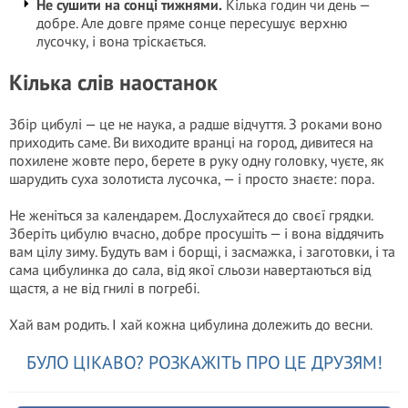
Не сушити на сонці тижнями.
Кілька годин чи день —
добре. Але довге пряме сонце пересушує верхню
лусочку, і вона тріскається.
Кілька слів наостанок
Збір цибулі — це не наука, а радше відчуття. З роками воно
приходить саме. Ви виходите вранці на город, дивитеся на
похилене жовте перо, берете в руку одну головку, чуєте, як
шарудить суха золотиста лусочка, — і просто знаєте: пора.
Не женіться за календарем. Дослухайтеся до своєї грядки.
Зберіть цибулю вчасно, добре просушіть — і вона віддячить
вам цілу зиму. Будуть вам і борщі, і засмажка, і заготовки, і та
сама цибулинка до сала, від якої сльози навертаються від
щастя, а не від гнилі в погребі.
Хай вам родить. І хай кожна цибулина долежить до весни.
БУЛО ЦІКАВО? РОЗКАЖІТЬ ПРО ЦЕ ДРУЗЯМ!