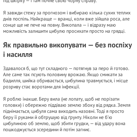
під шкірку — і там почне свою чорну справу.
Я завжди стежу за прогнозом і вибираю кілька сухих теплих
днів поспіль. Найкраще — вранці, коли вже зійшла роса, але
сонце ще не пече на повну. Викопала — і відразу маю
можливість залишити цибулю просихати просто на грядці.
Як правильно викопувати — без поспіху
і насилля
Здавалося б, що тут складного — потягнув за перо й готово.
Але саме так псують половину врожаю. Якщо смикати за
бадилля, шийка обривається, цибулина травмується, і місце
розриву стає воротами для інфекції.
Я роблю інакше. Беру вила (не лопату, щоб не порізати
головки) і обережно піддіваю землю збоку від рядка. Земля
піднімається, цибуля сама виходить назовні. Тоді я просто
беру її руками й обтрушую від ґрунту. Ніколи не б’ю
цибулиною об землю, щоб збити грудки, — від удару вона
пошкоджується зсередини й потім загниє.