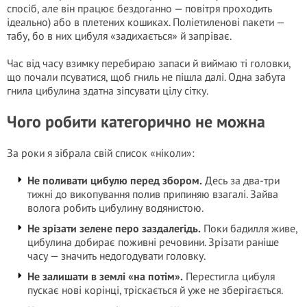
спосіб, але він працює бездоганно — повітря проходить
ідеально) або в плетених кошиках. Поліетиленові пакети —
табу, бо в них цибуля «задихається» й запріває.
Час від часу взимку перебираю запаси й виймаю ті головки,
що почали псуватися, щоб гниль не пішла далі. Одна забута
гнила цибулина здатна зіпсувати цілу сітку.
Чого робити категорично не можна
За роки я зібрала свій список «ніколи»:
Не поливати цибулю перед збором.
Десь за два-три
тижні до викопування полив припиняю взагалі. Зайва
волога робить цибулину водянистою.
Не зрізати зелене перо заздалегідь.
Поки бадилля живе,
цибулина добирає поживні речовини. Зрізати раніше
часу — значить недогодувати головку.
Не залишати в землі «на потім».
Перестигла цибуля
пускає нові корінці, тріскається й уже не зберігається.