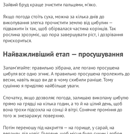
Зайвий бруд краще зчистити пальцями, м’яко.
Якщо погода стоїть суха, можна за кілька днів до
викопування злегка прочистити землю від цибулин —
підважити їх так, щоб обірвалася частина корінців. Так
рослина зрозуміє, що пора завершувати ріст, і дозрівання
прискориться.
Найважливіший етап — просушування
Запам’ятайте: правильно зібрана, але погано просушена
цибуля все одно згниє. А правильно просушена пролежить до
весни, навіть якщо ви де в чому схибили раніше. Тому
сушінню я приділяю найбільше уваги.
Спочатку, якщо дозволяє погода, залишаю викопану цибулю
прямо на грядці на кілька годин, а то й на цілий день, щоб
вона трохи підсохла на сонці й вітрі. Сонячне проміння до
того ж знезаражує поверхню.
Потім переношу під накриття — на горище, у сарай, на
веранду, під навіс. Головне, щоб місце було сухим і добре