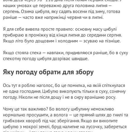
наших умовах це переважно друга половина липня —
серпень. Озима цибуля, яку садять восени під зиму, готова
раніше — часто вже наприкінці червня чи в липні.
Я для себе вивела просте правило: основну масу цибулі
прибираю в проміжку від кінця липня до середини серпня.
Якщо літо було дощовим і холодним — зсуваю на пізніше.
Якщо стояла спека — навпаки, придивляюся раніше, бо в суху
спекотну погоду цибуля дозріває швидше.
Яку погоду обрати для збору
Ось тут я роблю наголос, бо це помилка, на якій спіткнулася
не одна господиня. Цибулю викопують тільки в суху, сонячну
погоду. Ніколи не після дощу і не в сиру вранішню росу.
Чому це так важливо? Бо вологу цибулину неможливо
нормально просушити, а волога — це прямий шлях до гнилі та
грибкових хвороб під час зберігання. Якщо ви вихопите
цибулю з мокрої землі, бруд налипне на лусочку, забереться