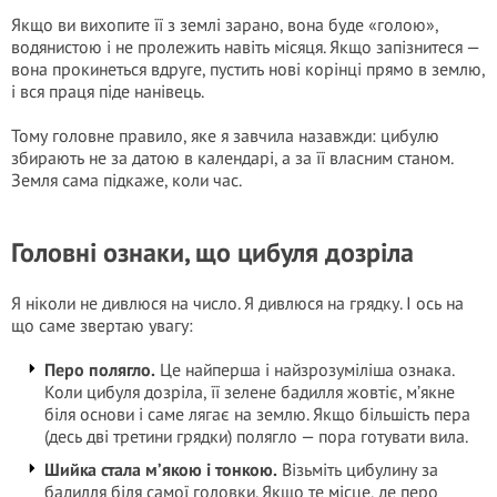
Якщо ви вихопите її з землі зарано, вона буде «голою»,
водянистою і не пролежить навіть місяця. Якщо запізнитеся —
вона прокинеться вдруге, пустить нові корінці прямо в землю,
і вся праця піде нанівець.
Тому головне правило, яке я завчила назавжди: цибулю
збирають не за датою в календарі, а за її власним станом.
Земля сама підкаже, коли час.
Головні ознаки, що цибуля дозріла
Я ніколи не дивлюся на число. Я дивлюся на грядку. І ось на
що саме звертаю увагу:
Перо полягло.
Це найперша і найзрозуміліша ознака.
Коли цибуля дозріла, її зелене бадилля жовтіє, м’якне
біля основи і саме лягає на землю. Якщо більшість пера
(десь дві третини грядки) полягло — пора готувати вила.
Шийка стала м’якою і тонкою.
Візьміть цибулину за
бадилля біля самої головки. Якщо те місце, де перо