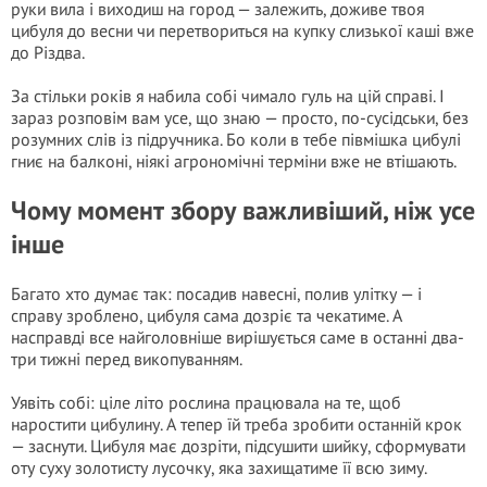
руки вила і виходиш на город — залежить, доживе твоя
цибуля до весни чи перетвориться на купку слизької каші вже
до Різдва.
За стільки років я набила собі чимало гуль на цій справі. І
зараз розповім вам усе, що знаю — просто, по-сусідськи, без
розумних слів із підручника. Бо коли в тебе півмішка цибулі
гниє на балконі, ніякі агрономічні терміни вже не втішають.
Чому момент збору важливіший, ніж усе
інше
Багато хто думає так: посадив навесні, полив улітку — і
справу зроблено, цибуля сама дозріє та чекатиме. А
насправді все найголовніше вирішується саме в останні два-
три тижні перед викопуванням.
Уявіть собі: ціле літо рослина працювала на те, щоб
наростити цибулину. А тепер їй треба зробити останній крок
— заснути. Цибуля має дозріти, підсушити шийку, сформувати
оту суху золотисту лусочку, яка захищатиме її всю зиму.