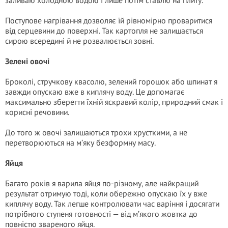
заливаю холодною водою і лише потім ставлю на плиту.
Поступове нагрівання дозволяє їй рівномірно проваритися
від серцевини до поверхні. Так картопля не залишається
сирою всередині й не розвалюється зовні.
Зелені овочі
Броколі, стручкову квасолю, зелений горошок або шпинат я
завжди опускаю вже в киплячу воду. Це допомагає
максимально зберегти їхній яскравий колір, природний смак і
корисні речовини.
До того ж овочі залишаються трохи хрусткими, а не
перетворюються на м’яку безформну масу.
Яйця
Багато років я варила яйця по-різному, але найкращий
результат отримую тоді, коли обережно опускаю їх у вже
киплячу воду. Так легше контролювати час варіння і досягати
потрібного ступеня готовності — від м’якого жовтка до
повністю звареного яйця.