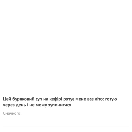
Цей буряковий суп на кефірі рятує мене все літо: готую
через день і не можу зупинитися
Смачного!