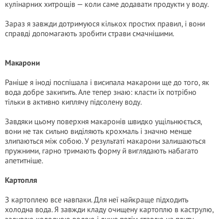
кулінарних хитрощів — коли саме додавати продукти у воду.
Зараз я завжди дотримуюся кількох простих правил, і вони
справді допомагають зробити страви смачнішими.
Макарони
Раніше я іноді поспішала і висипала макарони ще до того, як
вода добре закипить. Але тепер знаю: класти їх потрібно
тільки в активно киплячу підсолену воду.
Завдяки цьому поверхня макаронів швидко ущільнюється,
вони не так сильно виділяють крохмаль і значно менше
злипаються між собою. У результаті макарони залишаються
пружними, гарно тримають форму й виглядають набагато
апетитніше.
Картопля
З картоплею все навпаки. Для неї найкраще підходить
холодна вода. Я завжди кладу очищену картоплю в каструлю,