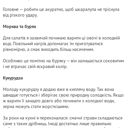
Головне — робити це акуратно, щоб шкаралупа не тріснула
від різкого удару.
Морква та буряк
Для салатів я зазвичай починаю варити ці овочі в холодній
воді. Повільний нагрів допомагає їм приготуватися
рівномірно, а смак виходить більш насиченим.
Особливо це помітно на буряку — він залишається соковитим
і не втрачає свій яскравий колір.
Кукурудза
Молоду кукурудзу я додаю вже в киплячу воду. Так вона
швидше готується і зберігає свою природну солодкість. Якщо
ж варити її занадто довго або починати з холодної води,
зерна можуть стати жорсткішими.
За роки на кухні я переконалася: смачні страви складаються
саме з таких дрібниць. Іноді достатньо лише правильно