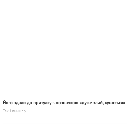
Його здали до притулку з позначкою «дуже злий, кусається»
Так і вийшло