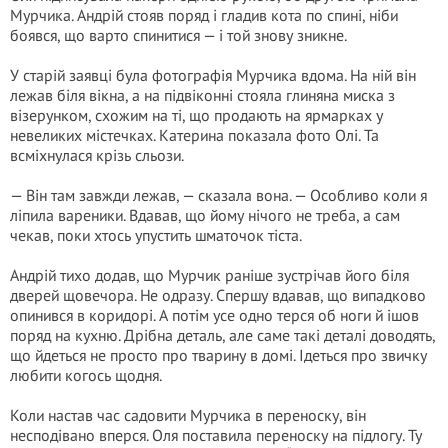
Мурчика. Андрій стояв поряд і гладив кота по спині, ніби
боявся, що варто спинитися — і той знову зникне.
У старій заявці була фотографія Мурчика вдома. На ній він
лежав біля вікна, а на підвіконні стояла глиняна миска з
візерунком, схожим на ті, що продають на ярмарках у
невеликих містечках. Катерина показала фото Олі. Та
всміхнулася крізь сльози.
— Він там завжди лежав, — сказала вона. — Особливо коли я
ліпила вареники. Вдавав, що йому нічого не треба, а сам
чекав, поки хтось упустить шматочок тіста.
Андрій тихо додав, що Мурчик раніше зустрічав його біля
дверей щовечора. Не одразу. Спершу вдавав, що випадково
опинився в коридорі. А потім усе одно терся об ноги й ішов
поряд на кухню. Дрібна деталь, але саме такі деталі доводять,
що йдеться не просто про тварину в домі. Ідеться про звичку
любити когось щодня.
Коли настав час садовити Мурчика в переноску, він
несподівано вперся. Оля поставила переноску на підлогу. Ту