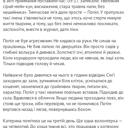
В акті приймання поставили час: 09:17. Записали: «великий
сірий мейн-кун, виснаження, стара травма лапи, без
нашийника». Тимчасове ім’я дали просте — Попіл. У притулках
такі імена з’являються не тому, що хтось хоче стерти минуле
життя тварини, а тому, що без імені неможливо покликати,
заспокоїти, внести в журнал, дати ліки.
Попіл не був агресивним. Не кидався на руки. Не сичав на
працівниць. Не бив лапою по дверцятах. Він просто сидів у
глибині вольєра й дивився. Золотисті очі, втомлені й уважні.
Коли коридором проходили люди, він не нявчав, як інші коти.
Тільки підводив голову й чекав.
Найважче було дивитися на нього в години відвідин. Сім’ї
заходили до зали, зупинялися біля кліток, усміхалися до
кошенят, нахилялися до грайливих тварин, питали вік,
характер. Попіл у такі хвилини повільно вставав. Підходив до
скла. Вдивлявся в обличчя. Якщо людина проходила повз, він
стояв ще трохи, ніби перевіряв, чи не помилився. Потім
вертався назад і лягав, повернувшись боком.
Катерина помітила це на третій день. Ще одна волонтерка —
на четвертий. До кінця тижня всі, хто працював у котячому