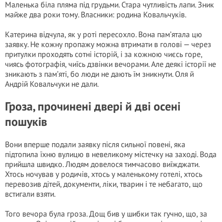
Маленька біла пляма під грудьми. Стара чутливість лапи. Зник
майже два роки тому. Власники: родина Ковальчуків.
Катерина відчула, як у роті пересохло. Вона пам’ятала цю
заявку. Не кожну пропажу можна втримати в голові — через
притулки проходять сотні історій, і за кожною чиєсь горе,
чиясь фотографія, чиїсь дзвінки вечорами. Але деякі історії не
зникають з пам’яті, бо люди не дають їм зникнути. Оля й
Андрій Ковальчуки не дали.
Гроза, прочинені двері й дві осені
пошуків
Вони вперше подали заявку після сильної повені, яка
підтопила їхню вулицю в невеликому містечку на заході. Вода
прийшла швидко. Людям довелося тимчасово виїжджати.
Хтось ночував у родичів, хтось у маленькому готелі, хтось
перевозив дітей, документи, ліки, тварин і те небагато, що
встигали взяти.
Того вечора була гроза. Дощ бив у шибки так гучно, що, за