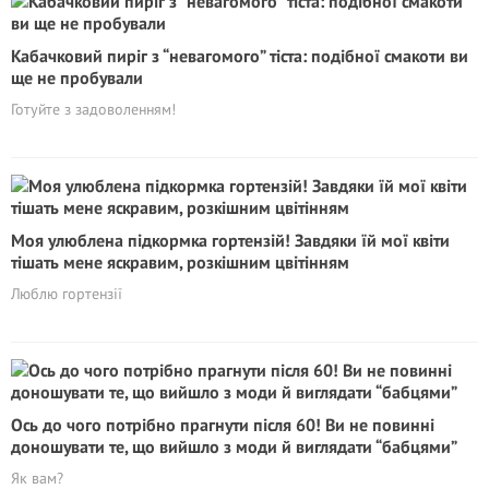
Кабачковий пиріг з “невагомого” тіста: подібної смакоти ви
ще не пробували
Готуйте з задоволенням!
Моя улюблена підкормка гортензій! Завдяки їй мої квіти
тішать мене яскравим, розкішним цвітінням
Люблю гортензії
Ось до чого потрібно прагнути після 60! Ви не повинні
доношувати те, що вийшло з моди й виглядати “бабцями”
Як вам?