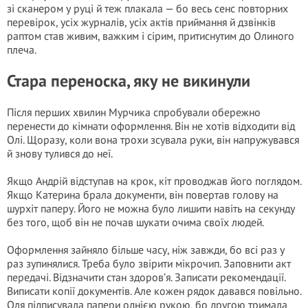
зі сканером у руці й теж плакала — бо весь сенс повторних
перевірок, усіх журналів, усіх актів приймання й дзвінків
раптом став живим, важким і сірим, притиснутим до Олиного
плеча.
Стара переноска, яку не викинули
Після перших хвилин Мурчика спробували обережно
перенести до кімнати оформлення. Він не хотів відходити від
Олі. Щоразу, коли вона трохи зсувала руки, він напружувався
й знову тулився до неї.
Якщо Андрій відступав на крок, кіт проводжав його поглядом.
Якщо Катерина брала документи, він повертав голову на
шурхіт паперу. Його не можна було лишити навіть на секунду
без того, щоб він не почав шукати очима своїх людей.
Оформлення зайняло більше часу, ніж завжди, бо всі раз у
раз зупинялися. Треба було звірити мікрочип. Заповнити акт
передачі. Відзначити стан здоров’я. Записати рекомендації.
Виписати копії документів. Але кожен рядок давався повільно.
Оля підписувала папери однією рукою, бо другою тримала