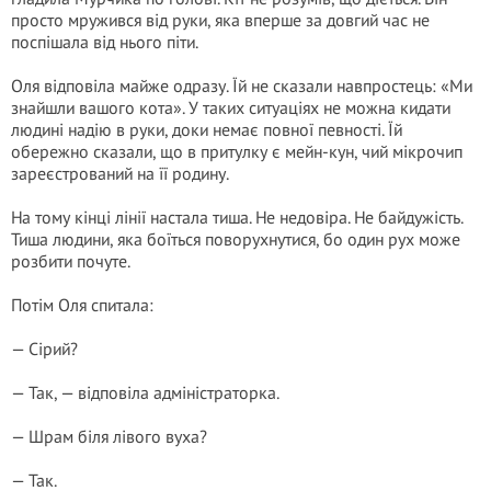
просто мружився від руки, яка вперше за довгий час не
поспішала від нього піти.
Оля відповіла майже одразу. Їй не сказали навпростець: «Ми
знайшли вашого кота». У таких ситуаціях не можна кидати
людині надію в руки, доки немає повної певності. Їй
обережно сказали, що в притулку є мейн-кун, чий мікрочип
зареєстрований на її родину.
На тому кінці лінії настала тиша. Не недовіра. Не байдужість.
Тиша людини, яка боїться поворухнутися, бо один рух може
розбити почуте.
Потім Оля спитала:
— Сірий?
— Так, — відповіла адміністраторка.
— Шрам біля лівого вуха?
— Так.