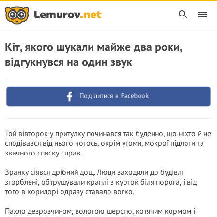
Кіт, якого шукали майже два роки,
відгукнувся на один звук
Поділитися в Facebook
Той вівторок у притулку починався так буденно, що ніхто й не
сподівався від нього чогось, окрім утоми, мокрої підлоги та
звичного списку справ.
Зранку сіявся дрібний дощ. Люди заходили до будівлі
згорблені, обтрушували краплі з курток біля порога, і від
того в коридорі одразу ставало вогко.
Пахло дезрозчином, вологою шерстю, котячим кормом і