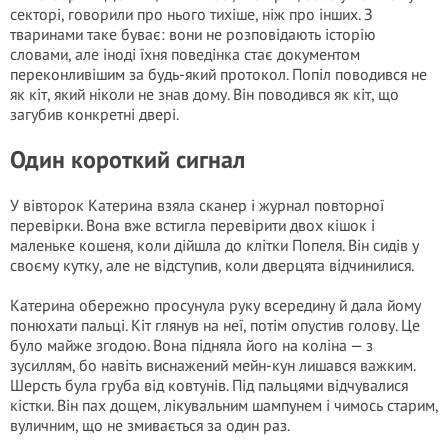
секторі, говорили про нього тихіше, ніж про інших. З
тваринами таке буває: вони не розповідають історію
словами, але іноді їхня поведінка стає документом
переконливішим за будь-який протокол. Попіл поводився не
як кіт, який ніколи не знав дому. Він поводився як кіт, що
загубив конкретні двері.
Один короткий сигнал
У вівторок Катерина взяла сканер і журнал повторної
перевірки. Вона вже встигла перевірити двох кішок і
маленьке кошеня, коли дійшла до клітки Попеля. Він сидів у
своєму кутку, але не відступив, коли дверцята відчинилися.
Катерина обережно просунула руку всередину й дала йому
понюхати пальці. Кіт глянув на неї, потім опустив голову. Це
було майже згодою. Вона підняла його на коліна — з
зусиллям, бо навіть виснажений мейн-кун лишався важким.
Шерсть була груба від ковтунів. Під пальцями відчувалися
кістки. Він пах дощем, лікувальним шампунем і чимось старим,
вуличним, що не змивається за один раз.