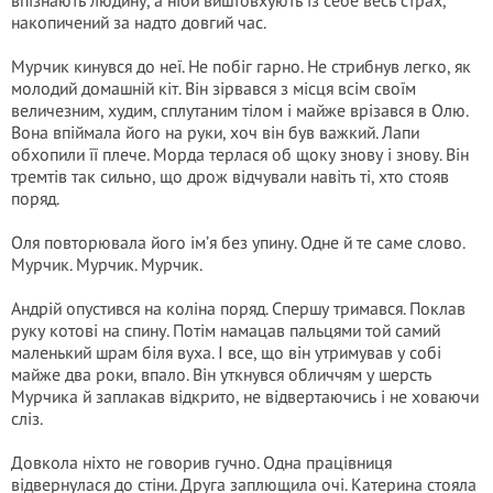
впізнають людину, а ніби виштовхують із себе весь страх,
накопичений за надто довгий час.
Мурчик кинувся до неї. Не побіг гарно. Не стрибнув легко, як
молодий домашній кіт. Він зірвався з місця всім своїм
величезним, худим, сплутаним тілом і майже врізався в Олю.
Вона впіймала його на руки, хоч він був важкий. Лапи
обхопили її плече. Морда терлася об щоку знову і знову. Він
тремтів так сильно, що дрож відчували навіть ті, хто стояв
поряд.
Оля повторювала його ім’я без упину. Одне й те саме слово.
Мурчик. Мурчик. Мурчик.
Андрій опустився на коліна поряд. Спершу тримався. Поклав
руку котові на спину. Потім намацав пальцями той самий
маленький шрам біля вуха. І все, що він утримував у собі
майже два роки, впало. Він уткнувся обличчям у шерсть
Мурчика й заплакав відкрито, не відвертаючись і не ховаючи
сліз.
Довкола ніхто не говорив гучно. Одна працівниця
відвернулася до стіни. Друга заплющила очі. Катерина стояла