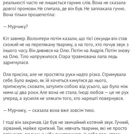
реальності часто не лишається гарних слів. Вона не сказала
довгої промови. Не спитала, де він був. Не заплакала гучно.
Вона тільки прошепотіла:
— Мурчику?
Кіт завмер. Волонтери потім казали, що тієї секунди він став
схожий не на перелякану тварину, а на того, хто почув звук з
іншого часу. Він дивився на Олю. Потім на Андрія. Потім знову
на Олю. Тіло напружилося. Стара травмована лапа ледь
здригнулася.
Оля присіла, але не простягла руки надто різко. Стримувала
себе. Було видно, як їй хочеться кинутися до нього,
притиснути, сховати, затулити собою від усього, що було між
ними ці два роки. Але вона не стала. Іноді любов — це не рух
уперед, а зусилля не злякати того, хто нарешті повернувся.
— Мурчику, — сказала вона вже зовсім тихо.
І тоді він закричав. Це був не звичайний котячий звук. Гучний,
зірваний, майже хрипкий. Так нявчать тварини, які не просто