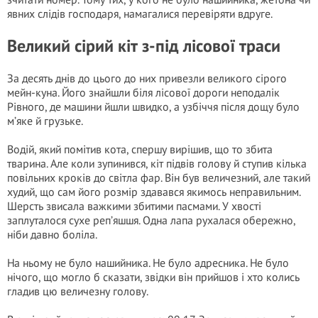
явних слідів господаря, намагалися перевіряти вдруге.
Великий сірий кіт з-під лісової траси
За десять днів до цього до них привезли великого сірого
мейн-куна. Його знайшли біля лісової дороги неподалік
Рівного, де машини йшли швидко, а узбіччя після дощу було
м’яке й грузьке.
Водій, який помітив кота, спершу вирішив, що то збита
тварина. Але коли зупинився, кіт підвів голову й ступив кілька
повільних кроків до світла фар. Він був величезний, але такий
худий, що сам його розмір здавався якимось неправильним.
Шерсть звисала важкими збитими пасмами. У хвості
заплуталося сухе реп’яшшя. Одна лапа рухалася обережно,
ніби давно боліла.
На ньому не було нашийника. Не було адресника. Не було
нічого, що могло б сказати, звідки він прийшов і хто колись
гладив цю величезну голову.