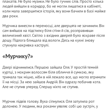
плакатів. Не було музики. Не було гучних слів. Просто кілька
людей вийшли в коридор, бо не могли лишатися в кабінеті,
коли мала завершитися історія, яку вони бачили в базі майже
два роки.
Мурчика винесли в переносці, але дверцята не зачинили. Він
сам вийшов на підстилку біля стіни й сів, розправивши
величезний хвіст. Світло з вхідних дверей було яскраве після
дощу. Підлога блищала від вологи. Десь на кухні знову
стукнула накривка каструлі.
«Мурчику?»
Двері відчинилися. Першою зайшла Оля. У простій темній
куртці, з мокрим волоссям біля обличчя й сумкою, яку
тримала так міцно, ніби в ній лежало все, що могло втримати
її на місці. За нею зайшов Андрій. Він одразу побачив кота.
Але не ступив уперед. Спершу ніхто не ступив.
Мурчик підвів голову. Вуха сіпнулися. Оля затулила рот
долонею. У людини, яка роками уявляє собі цю зустріч, у