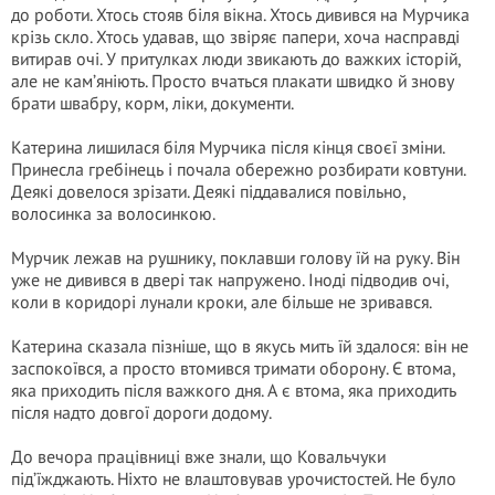
до роботи. Хтось стояв біля вікна. Хтось дивився на Мурчика
крізь скло. Хтось удавав, що звіряє папери, хоча насправді
витирав очі. У притулках люди звикають до важких історій,
але не кам’яніють. Просто вчаться плакати швидко й знову
брати швабру, корм, ліки, документи.
Катерина лишилася біля Мурчика після кінця своєї зміни.
Принесла гребінець і почала обережно розбирати ковтуни.
Деякі довелося зрізати. Деякі піддавалися повільно,
волосинка за волосинкою.
Мурчик лежав на рушнику, поклавши голову їй на руку. Він
уже не дивився в двері так напружено. Іноді підводив очі,
коли в коридорі лунали кроки, але більше не зривався.
Катерина сказала пізніше, що в якусь мить їй здалося: він не
заспокоївся, а просто втомився тримати оборону. Є втома,
яка приходить після важкого дня. А є втома, яка приходить
після надто довгої дороги додому.
До вечора працівниці вже знали, що Ковальчуки
під’їжджають. Ніхто не влаштовував урочистостей. Не було