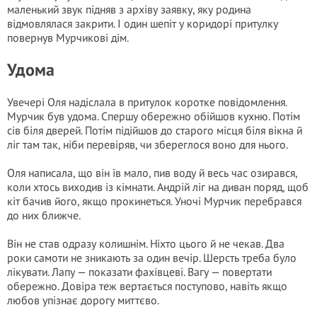
маленький звук підняв з архіву заявку, яку родина
відмовлялася закрити. І один шепіт у коридорі притулку
повернув Мурчикові дім.
Удома
Увечері Оля надіслала в притулок коротке повідомлення.
Мурчик був удома. Спершу обережно обійшов кухню. Потім
сів біля дверей. Потім підійшов до старого місця біля вікна й
ліг там так, ніби перевіряв, чи збереглося воно для нього.
Оля написала, що він їв мало, пив воду й весь час озирався,
коли хтось виходив із кімнати. Андрій ліг на диван поряд, щоб
кіт бачив його, якщо прокинеться. Уночі Мурчик перебрався
до них ближче.
Він не став одразу колишнім. Ніхто цього й не чекав. Два
роки самоти не зникають за один вечір. Шерсть треба було
лікувати. Лапу — показати фахівцеві. Вагу — повертати
обережно. Довіра теж вертається поступово, навіть якщо
любов упізнає дорогу миттєво.