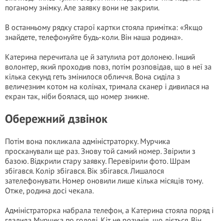
поганому знімку. Але заявку вони не закрили.
В останньому рядку старої картки стояла примітка: «Якщо
знайдете, телефонуйте будь-коли. Він наша родина».
Катерина перечитала це й затулила рот долонею. Інший
волонтер, який проходив повз, потім розповідав, що в неї за
кілька секунд геть змінилося обличчя. Вона сиділа з
величезним котом на колінах, тримала сканер і дивилася на
екран так, ніби боялася, що номер зникне.
Обережний дзвінок
Потім вона покликала адміністраторку. Мурчика
просканували ще раз. Знову той самий номер. Звірили з
базою. Відкрили стару заявку. Перевірили фото. Шрам
збігався. Колір збігався. Вік збігався. Лишалося
зателефонувати. Номер оновили лише кілька місяців тому.
Отже, родина досі чекала.
Адміністраторка набрала телефон, а Катерина стояла поряд і
гладила Мурчика по голові. Кіт не розумів, що діється. Він