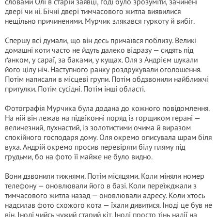
словами Олі в старій заявці, годі було зрозуміти, зачинені
двері чи ні. Бічні двері тимчасового житла виявилися
нещільно причиненими. Мурчик злякався гуркоту й вибіг.
Спершу всі думали, що він десь причаївся поблизу. Великі
домашні коти часто не йдуть далеко відразу — сидять під
ґанком, у сараї, за баками, у кущах. Оля з Андрієм шукали
його цілу ніч. Наступного ранку роздрукували оголошення.
Потім написали в місцеві групи. Потім обдзвонили найближчі
притулки. Потім сусідні. Потім інші області.
Фотографія Мурчика була додана до кожного повідомлення.
На ній він лежав на підвіконні поряд із горщиком герані —
величезний, пухнастий, із золотистими очима й виразом
спокійного господаря дому. Оля окремо описувала шрам біля
вуха. Андрій окремо просив перевіряти білу пляму під
грудьми, бо на фото її майже не було видно.
Вони дзвонили тижнями. Потім місяцями. Коли міняли номер
телефону — оновлювали його в базі. Коли переїжджали з
тимчасового житла назад — оновлювали адресу. Коли хтось
надсилав фото схожого кота — їхали дивитися. Іноді це був не
він. Іноді чийсь чужий старий кіт. Іноді просто тінь надії на