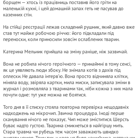
борщем — хтось із працівниць поставив його гріти на
маленькій кухні, і цей домашній запах геть не пасував до
казенних стін.
На стійці реєстрації лежав складений рушник, який давно вже
став тут майже робочою річчю: його підкладали під
переноски, коли приносили зовсім ослаблених тварин.
Катерина Мельник прийшла на зміну раніше, ніж зазвичай.
Вона не робила нічого героїчного — принаймні в тому сенсі,
як це уявляють люди збоку. Не знімала котів з дахів під
оплески. Не давала інтерв’ю. Вона просто відчиняла клітки,
міняла воду, звіряла картки, мила миски, записувала зміни в
журнал і розмовляла з тваринами так, ніби кожна з них мала
почути одне: тут уже можна не боятися.
Того дня в її списку стояла повторна перевірка нещодавніх
надходжень на мікрочип. Звична процедура. Іноді перше
сканування нічого не показує. Чип може зміститися. Шерсть
буває надто густою. Тварина смикнеться в найгіршу мить.
Стара травма чи рубець теж часом заважають швидко
зчитати номер. Тому тих, у кого не було нашийника, жетона чи