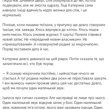
Перш ніж зачинити двері, Оля обернулася до неї. Хотіла
подякувати, але не змогла одразу. Тоді Катерина сама
кивнула. Іноді вдячність надто велика для слів, і це
нормально.
Пізніше, коли машина поїхала, у притулку ще довго говорили
тихіше, ніж завжди. Хтось вернувся до кліток. Хтось пішов
мити миски. Хтось оновив журнал. У картці Попеля з’явився
новий запис. Не «переданий новим власникам». Не
«прилаштований». А «повернутий родині за мікрочипом».
Поряд поставили дату й час.
Катерина довго дивилася на цей рядок. Потім сказала те, що
запам’ятали всі, хто був поряд:
— Я сканую мікрочипи постійно, і найчастіше нічого не
стається. А тут родина майже два роки не переставала шукати.
І він якимось чином прожив увесь цей час достатньо довго,
щоб ми почули один маленький звук.
Ішлося про сигнал сканера. Але насправді не лише про нього.
Один маленький звук відкрив запис у базі. Один маленький
звук повернув ім’я котові, якого вже називали інакше. Один