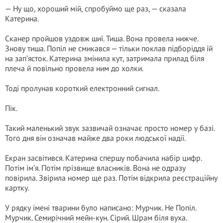
— Ну що, хороший мій, спробуймо ще раз, — сказала
Катерина.
Сканер пройшов уздовж шиї. Тиша. Вона провела нижче.
Знову тиша. Попіл не смикався — тільки поклав підборіддя їй
на зап’ясток. Катерина змінила кут, затримала прилад біля
плеча й повільно провела ним до холки.
Тоді пролунав короткий електронний сигнал.
Пік.
Такий маленький звук зазвичай означає просто номер у базі.
Того дня він означав майже два роки людської надії.
Екран засвітився. Катерина спершу побачила набір цифр.
Потім ім’я. Потім прізвище власників. Вона не одразу
повірила. Звірила номер ще раз. Потім відкрила реєстраційну
картку.
У рядку імені тварини було написано: Мурчик. Не Попіл.
Мурчик. Семирічний мейн-кун. Сірий. Шрам біля вуха.