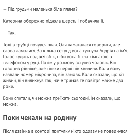
— Під грудьми маленька біла пляма?
Катерина обережно підняла шерсть і побачила її.
— Так.
Тоді в трубці почувся плач. Оля намагалася говорити, але
слова ламалися. За кілька секунд вона гукнула Андрія на ім’я.
Голос кудись подівся вбік, ніби вона бігла кімнатою з
телефоном у руці. Потім у розмову вступив чоловік. Він
говорив рівніше, але тільки перші пів хвилини. Коли йому
назвали номер мікрочипа, він замовк. Коли сказали, що кіт
живий, він видихнув так, наче тримав те повітря майже два
роки.
Вони спитали, чи можна приїхати сьогодні. Їм сказали, що
можна.
Поки чекали на родину
Після дзвінка в конторі притулку ніхто одразу не повернувся