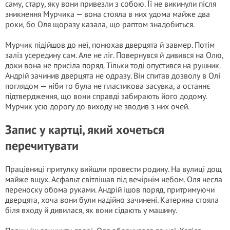
саму, стару, яку вони привезли з собою. Її не викинули після
зникнення Мурчика — вона стояла в них удома майже два
роки, бо Оля щоразу казала, що раптом знадобиться.
Мурчик підійшов до неї, понюхав дверцята й завмер. Потім
заліз усередину сам. Але не ліг. Повернувся й дивився на Олю,
доки вона не присіла поряд. Тільки тоді опустився на рушник.
Андрій зачинив дверцята не одразу. Він спитав дозволу в Олі
поглядом — ніби то була не пластикова засувка, а останнє
підтвердження, що вони справді забирають його додому.
Мурчик усю дорогу до виходу не зводив з них очей.
Запис у картці, який хочеться
перечитувати
Працівниці притулку вийшли провести родину. На вулиці дощ
майже вщух. Асфальт світлішав під вечірнім небом. Оля несла
переноску обома руками. Андрій ішов поряд, притримуючи
дверцята, хоча вони були надійно зачинені. Катерина стояла
біля входу й дивилася, як вони сідають у машину.