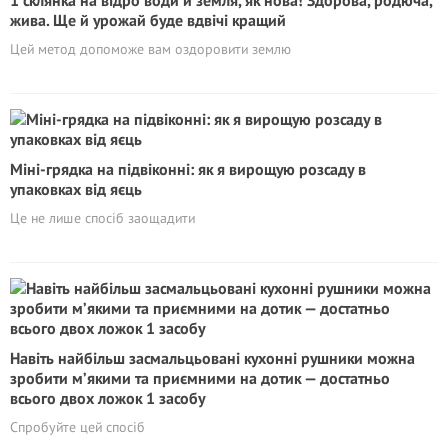
1 склянка на відро води й земля, як нова! Здорова, родюча,
жива. Ще й урожай буде вдвічі кращий
Цей метод допоможе вам оздоровити землю
Міні-грядка на підвіконні: як я вирощую розсаду в
упаковках від яєць
Це не лише спосіб заощадити
Навіть найбільш засмальцьовані кухонні рушники можна
зробити м’якими та приємними на дотик — достатньо
всього двох ложок 1 засобу
Спробуйте цей спосіб