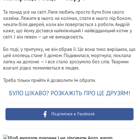
Та понад усе на світі Ляля любить просто бути біля свого
хазяїна. Лежати в нього на колінах, спати в нього під боком,
чекати біля дверей, коли він повертається з роботи. Андрій
каже, що йому дістався найніжніший і найвідданіший котик у
світі. І він певен — це не випадковість.
Бо тоді, у притулку, не він обрав її. Це вона тихо вирішила, що
цей хлопець стане її домом. Подивилася, моргнула, поклала
лапку на долоню — і все стало зрозуміло без слів. Тварини
взагалі рідко помиляються в людях.
Треба тільки прийти й дозволити їм обрати.
БУЛО ЦІКАВО? РОЗКАЖІТЬ ПРО ЦЕ ДРУЗЯМ!
Поділитися в Facebook