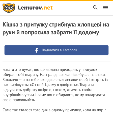
Кішка з притулку стрибнула хлопцеві на
руки й попросила забрати її додому
Поділитися в Facebook
Багато хто думає, що це людина приходить у притулок і
обирає собі тварину. Насправді все частіше буває навпаки.
Заходиш — а на тебе вже дивляться десятки очей, і котрісь із
них вирішують: «От цей. Цьому я довірюсь». Тварини
відчувають доброту шкірою, нюхом, якимось своїм
внутрішнім чуттям. І саме вони обирають, кому подарувати
свою прихильність.
Саме так сталося того дня в одному притулку, коли на поріг