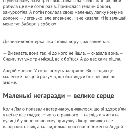
ступила йому назустріч і вмостилася на згині ліктя так, ніби
робила це вже сотні разів. Притислася теплим боком,
замуркотіла. А потім поклала свою маленьку лапку йому на
долоню — легенько, але впевнено. Наче казала: «Не залишай
мене тут. Забери з собою».
Дівчина-волонтерка, яка стояла поруч, аж завмерла.
— Ви знаєте, вона так ні до кого не йшла, — сказала вона. —
Сидить тут уже три місяці, всіх боїться. А до вас сама пішла.
Андрій мовчав. У горлі чомусь застрягло. Він гладив це
маленьке тільце й розумів, що йти звідси без неї вже не
зможе.
Маленькі негаразди — велике серце
Коли Лялю показали ветеринару, виявилося, що зі здоров’ям
у неї не все гладко. Нічого страшного — наслідки життя на
вулиці й у переповненому притулку. Лікарі швидко все
владнали: огляд, аналізи, кілька днів спостереження. Андрій