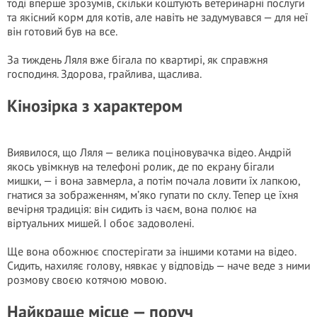
тоді вперше зрозумів, скільки коштують ветеринарні послуги
та якісний корм для котів, але навіть не задумувався — для неї
він готовий був на все.
За тиждень Ляля вже бігала по квартирі, як справжня
господиня. Здорова, грайлива, щаслива.
Кінозірка з характером
Виявилося, що Ляля — велика поціновувачка відео. Андрій
якось увімкнув на телефоні ролик, де по екрану бігали
мишки, — і вона завмерла, а потім почала ловити їх лапкою,
гнатися за зображенням, м’яко гупати по склу. Тепер це їхня
вечірня традиція: він сидить із чаєм, вона полює на
віртуальних мишей. І обоє задоволені.
Ще вона обожнює спостерігати за іншими котами на відео.
Сидить, нахиляє голову, нявкає у відповідь — наче веде з ними
розмову своєю котячою мовою.
Найкраще місце — поруч