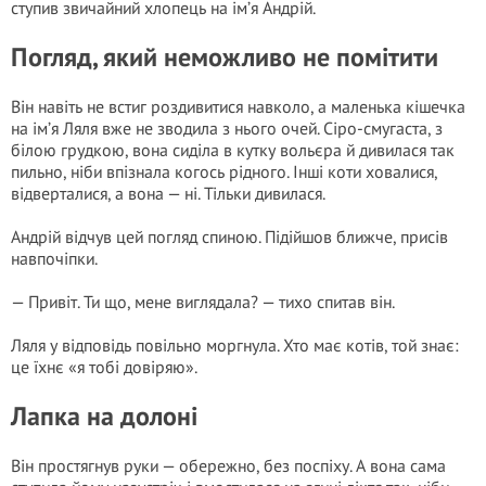
ступив звичайний хлопець на ім’я Андрій.
Погляд, який неможливо не помітити
Він навіть не встиг роздивитися навколо, а маленька кішечка
на ім’я Ляля вже не зводила з нього очей. Сіро-смугаста, з
білою грудкою, вона сиділа в кутку вольєра й дивилася так
пильно, ніби впізнала когось рідного. Інші коти ховалися,
відверталися, а вона — ні. Тільки дивилася.
Андрій відчув цей погляд спиною. Підійшов ближче, присів
навпочіпки.
— Привіт. Ти що, мене виглядала? — тихо спитав він.
Ляля у відповідь повільно моргнула. Хто має котів, той знає:
це їхнє «я тобі довіряю».
Лапка на долоні
Він простягнув руки — обережно, без поспіху. А вона сама