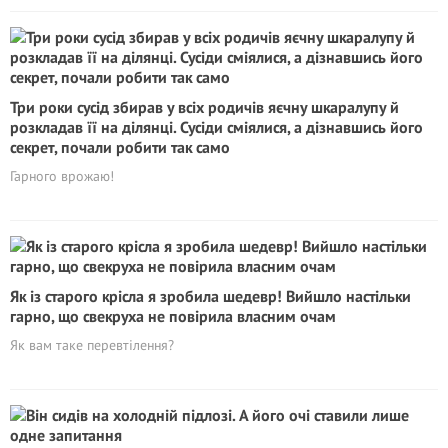
Три роки сусід збирав у всіх родичів яєчну шкаралупу й
розкладав її на ділянці. Сусіди сміялися, а дізнавшись його
секрет, почали робити так само
Гарного врожаю!
Як із старого крісла я зробила шедевр! Вийшло настільки
гарно, що свекруха не повірила власним очам
Як вам таке перевтілення?