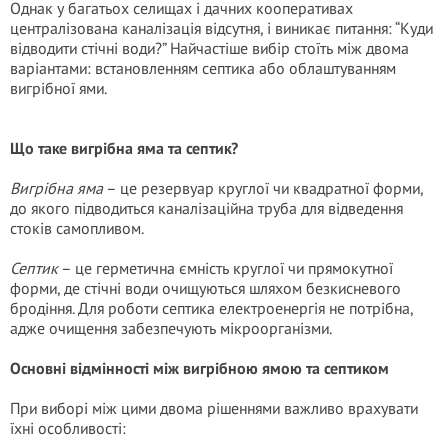
Однак у багатьох селищах і дачних кооперативах
централізована каналізація відсутня, і виникає питання: “Куди
відводити стічні води?” Найчастіше вибір стоїть між двома
варіантами: встановленням септика або облаштуванням
вигрібної ями.
Що таке вигрібна яма та септик?
Вигрібна яма
– це резервуар круглої чи квадратної форми,
до якого підводиться каналізаційна труба для відведення
стоків самопливом.
Септик
– це герметична ємність круглої чи прямокутної
форми, де стічні води очищуються шляхом безкисневого
бродіння. Для роботи септика електроенергія не потрібна,
адже очищення забезпечують мікроорганізми.
Основні відмінності між вигрібною ямою та септиком
При виборі між цими двома рішеннями важливо врахувати
їхні особливості: