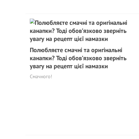
Полюбляєте смачні та оригінальні
канапки? Тоді обов’язково зверніть
увагу на рецепт цієї намазки
Смачного!