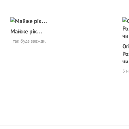
Майже рік…
І так буде завжди.
Ог
Ро
чи
6 н