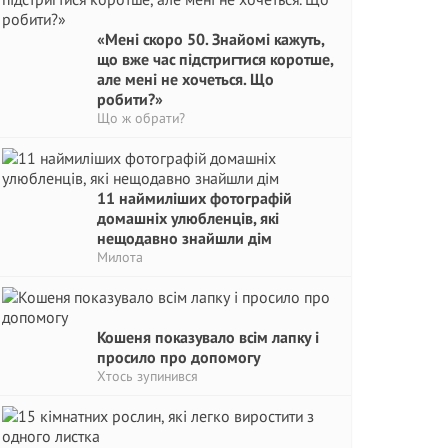
«Мені скоро 50. Знайомі кажуть,
що вже час підстригтися коротше,
але мені не хочеться. Що
робити?»
Що ж обрати?
11 наймиліших фотографій
домашніх улюбленців, які
нещодавно знайшли дім
Милота
Кошеня показувало всім лапку і
просило про допомогу
Хтось зупинився