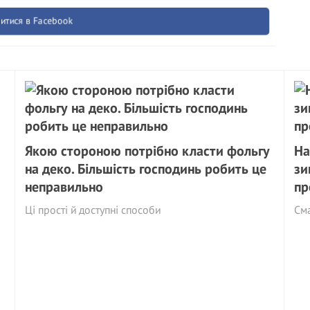
итися в Facebook
Якою стороною потрібно класти фольгу
На
на деко. Більшість господинь робить це
зи
неправильно
пр
Ці прості й доступні способи
См