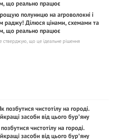
рощую полуницю на агроволокні і
м раджу! Ділюся цінами, схемами та
м, що реально працює
е стверджую, що це ідеальне рішення
 позбутися чистотілу на городі.
йкращі засоби від цього бурʼяну