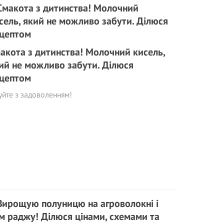
акота з дитинства! Молочний кисель,
ий не можливо забути. Ділюся
цептом
уйте з задоволенням!