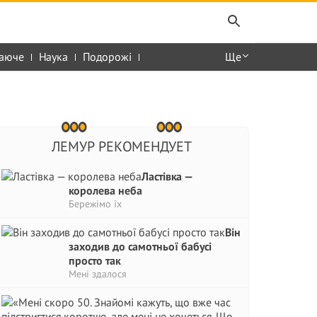
аюче
Наука
Подорожі
Ще
ЛЕМУР РЕКОМЕНДУЕТ
Ластівка —
королева неба
Бережімо їх
Він
заходив до самотньої бабусі
просто так
Мені здалося