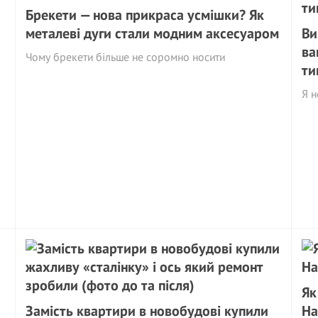
Брекети — нова прикраса усмішки? Як
металеві дуги стали модним аксесуаром
Ви
ва
Чому брекети більше не соромно носити
ти
Я н
Як
Замість квартири в новобудові купили
На