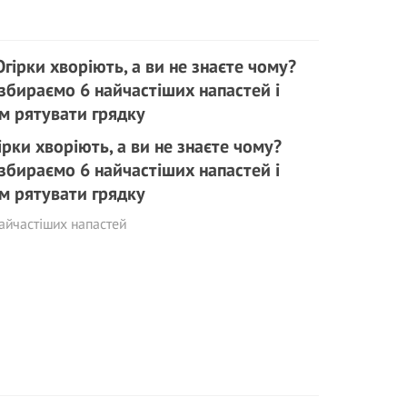
ірки хворіють, а ви не знаєте чому?
збираємо 6 найчастіших напастей і
м рятувати грядку
айчастіших напастей