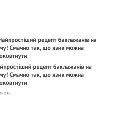
йпростіший рецепт баклажанів на
му! Смачно так, що язик можна
оковтнути
акота