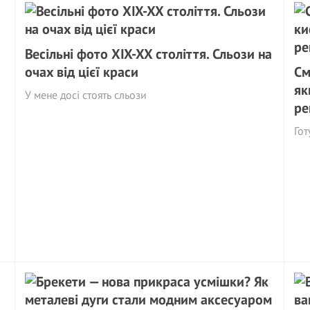
Весільні фото XIX-XX століття. Сльози на
очах від цієї краси
См
як
У мене досі стоять сльози
ре
Гот