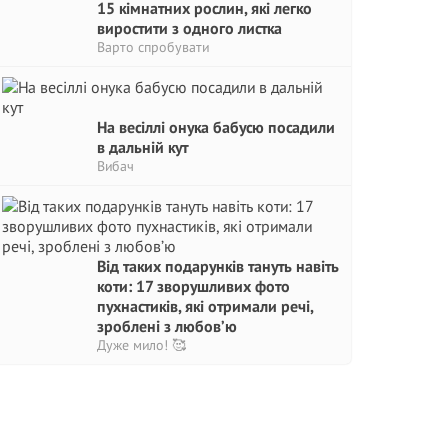
15 кімнатних рослин, які легко
виростити з одного листка
Варто спробувати
На весіллі онука бабусю посадили
в дальній кут
Вибач
Від таких подарунків тануть навіть
коти: 17 зворушливих фото
пухнастиків, які отримали речі,
зроблені з любов’ю
Дуже мило! 🥰