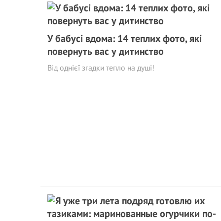
У бабусі вдома: 14 теплих фото, які
повернуть вас у дитинство
Від однієї згадки тепло на душі!