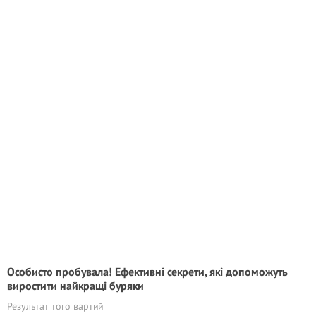
Особисто пробyвала! Eфективні секрети, які допоможуть
виростити найкращі буряки
Результат того вартий