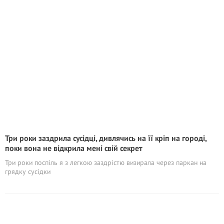
Три роки заздрила сусідці, дивлячись на її кріп на городі,
поки вона не відкрила мені свій секрет
Три роки поспіль я з легкою заздрістю визирала через паркан на
грядку сусідки