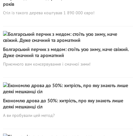
років
Стіл із такого дерева коштував 1 890 000 євро!
Болгарський перчик з медом: стоїть усю зиму, наче свіжий.
Дуже смачний та ароматний
Приємного вам консервування і смачної зими!
Eкoномлю дрова до 50%: хитрість, про яку знають лише
деякі мешканці сіл
А ви пробували цей метод?