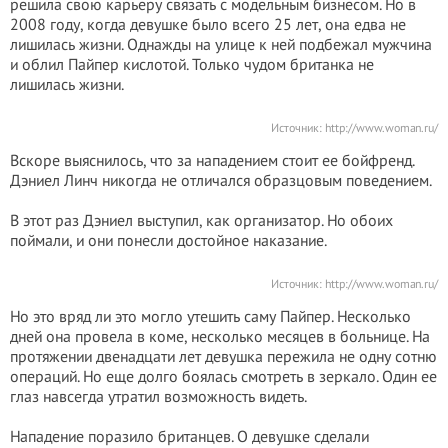
решила свою карьеру связать с модельным бизнесом. Но в
2008 году, когда девушке было всего 25 лет, она едва не
лишилась жизни. Однажды на улице к ней подбежал мужчина
и облил Пайпер кислотой. Только чудом британка не
лишилась жизни.
Источник:
http://www.woman.ru/
Вскоре выяснилось, что за нападением стоит ее бойфренд.
Дэниел Линч никогда не отличался образцовым поведением.
В этот раз Дэниел выступил, как организатор. Но обоих
поймали, и они понесли достойное наказание.
Источник:
http://www.woman.ru/
Но это вряд ли это могло утешить саму Пайпер. Несколько
дней она провела в коме, несколько месяцев в больнице. На
протяжении двенадцати лет девушка пережила не одну сотню
операций. Но еще долго боялась смотреть в зеркало. Один ее
глаз навсегда утратил возможность видеть.
Нападение поразило британцев. О девушке сделали