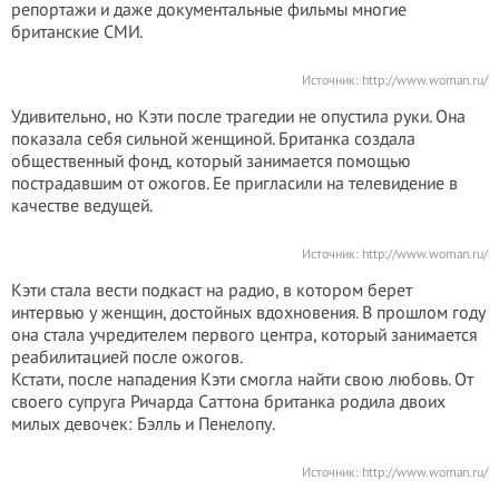
репортажи и даже документальные фильмы многие
британские СМИ.
Источник:
http://www.woman.ru/
Удивительно, но Кэти после трагедии не опустила руки. Она
показала себя сильной женщиной. Британка создала
общественный фонд, который занимается помощью
пострадавшим от ожогов. Ее пригласили на телевидение в
качестве ведущей.
Источник:
http://www.woman.ru/
Кэти стала вести подкаст на радио, в котором берет
интервью у женщин, достойных вдохновения. В прошлом году
она стала учредителем первого центра, который занимается
реабилитацией после ожогов.
Кстати, после нападения Кэти смогла найти свою любовь. От
своего супруга Ричарда Саттона британка родила двоих
милых девочек: Бэлль и Пенелопу.
Источник:
http://www.woman.ru/