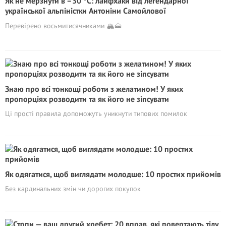
Як не мерзнути в –30 °C: лайфхаки від легендарної
української альпіністки Антоніни Самойлової
Перевірено восьмитисячниками 🏔️🗻
Знаю про всі тонкощі роботи з желатином! У яких
пропорціях розводити та як його не зіпсувати
Ці прості правила допоможуть уникнути типових помилок
Як одягатися, щоб виглядати молодше: 10 простих прийомів
Без кардинальних змін чи дорогих покупок