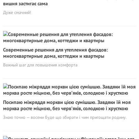
вишня застигає сама
Дуже смачний!
Современные решения для утепления фасадов:
многоквартирные дома, коттеджи и квартиры
Важный шаг для повышения комфорта
Посипаю міжряддя моркви цією сумішшю. Завдяки їй моя
морква росте міцною, без черв’яків, солодкою і хрусткою
Знаю точно — восени буде що збирати і чим пригощати родину.