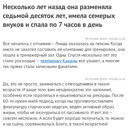
Несколько лет назад она разменяла
седьмой десяток лет, имела семерых
внуков и спала по 7 часов в день
Источник фото:
unilad.co.uk
Все началось с отчаяния – Линда оказалась на пенсии. Когда
никто не захотел составить ей компанию для тренировок, она
пошла в тренажерный зал. Одна. Спустя несколько лет это
стало роскошью –
чемпионку Канады
все узнают, а многие
так прямо стали записными фанатами.
Источник фото:
unilad.co.uk
Да, это не просто, заниматься с отягощениями в таком
возрасте. И ваше тело вам неоднократно это напомнит,
особенно если торопиться и нацеливаться на рекорды. После
60-ти нужен иной подход, когда мы противопоставляем
физкультуру старческим недугам, ведем активный образ
жизни, чтобы не окочуриться от пассивного. И вот это –
совсем несложно. А если будет хорошо получаться, то можно
и на сцену, соревноваться. Благо, в такой возрастной