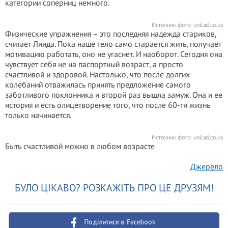
категории соперниц немного.
Источник фото:
unilad.co.uk
Физические упражнения – это последняя надежда стариков,
считает Линда. Пока наше тело само старается жить, получает
мотивацию работать, оно не угаснет. И наоборот. Сегодня она
чувствует себя не на паспортный возраст, а просто
счастливой и здоровой. Настолько, что после долгих
колебаний отважилась принять предложение самого
заботливого поклонника и второй раз вышла замуж. Она и ее
история и есть олицетворение того, что после 60-ти жизнь
только начинается.
Источник фото:
unilad.co.uk
Быть счастливой можно в любом возрасте
Джерело
БУЛО ЦІКАВО? РОЗКАЖІТЬ ПРО ЦЕ ДРУЗЯМ!
Поділитися в Facebook