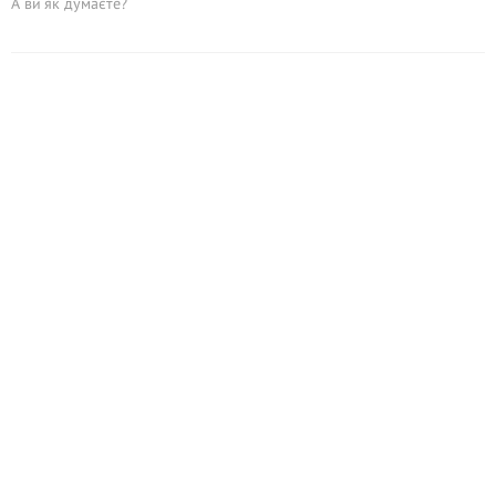
А ви як думаєте?