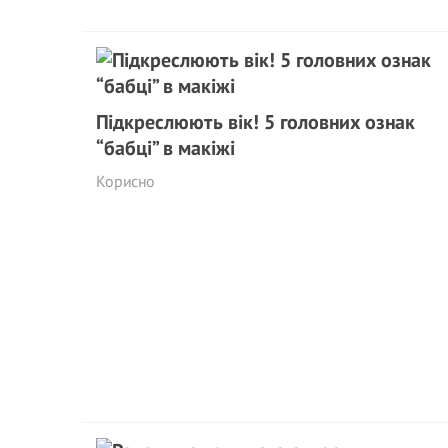
Підкреслюють вік! 5 головних ознак
“бaбцi” в макіжі
Корисно