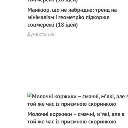
Манікюр, що не набридне: тренд на
мінімалізм і геометрію підкорює
соцмережі (18 ідей)
Дуже стильно!
Молочні коржики – смачні, мʼякі, але в
той же час із приємною скоринкою