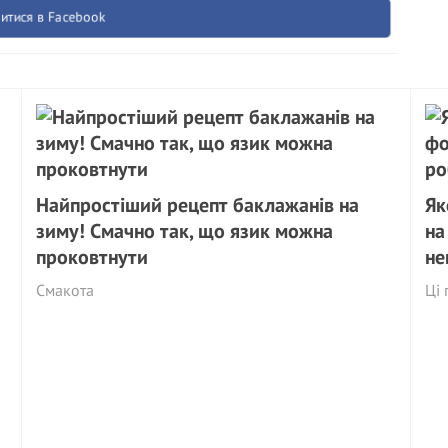
итися в Facebook
Найпростіший рецепт баклажанів на
Як
зиму! Смачно так, що язик можна
на
проковтнути
не
Смакота
Ці 