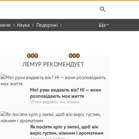
аюче
Наука
Подорожі
Ще
ЛЕМУР РЕКОМЕНДУЕТ
Мої руки видають вік? Ні — вони
розповідають моє життя
«Руки видають вік жінки»
Як посіяти кріп у липні, щоб він
виріс густим, ніжним і ароматним
Завжди так роблю