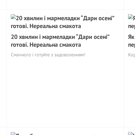
20 хвилин і мармеладки “Дари осені”
Як
готові. Нереальна смакота
пе
Смачного і готуйте з задоволенням!
Ко