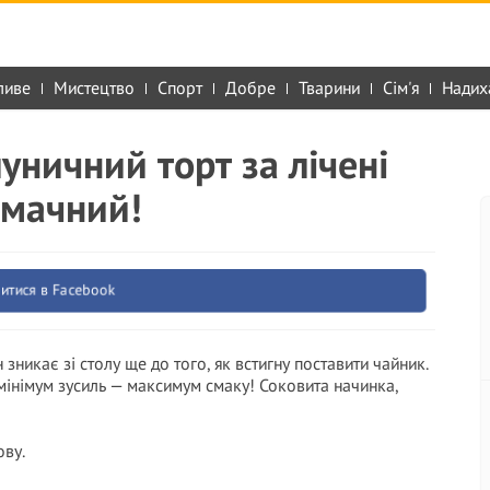
ливе
Мистецтво
Спорт
Добре
Тварини
Сім'я
Надих
уничний торт за лічені
смачний!
итися в Facebook
зникає зі столу ще до того, як встигну поставити чайник.
: мінімум зусиль — максимум смаку! Соковита начинка,
ову.