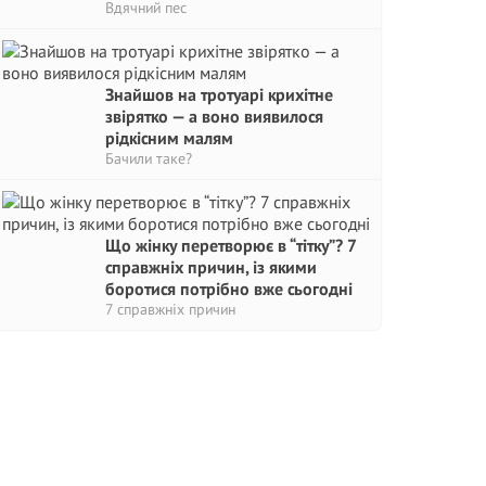
Вдячний пес
Знайшов на тротуарі крихітне
звірятко — а воно виявилося
рідкісним малям
Бачили таке?
Що жінку перетворює в “тітку”? 7
справжніх причин, із якими
боротися потрібно вже сьогодні
7 справжніх причин