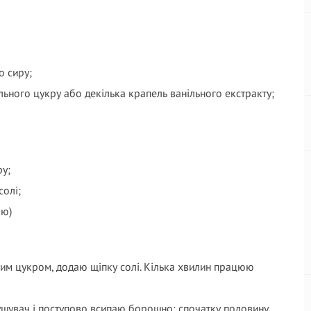
о сиру;
анільного цукру або декілька крапель ванільного екстракту;
ру;
солі;
ою)
ьним цукром, додаю щіпку солі. Кілька хвилин працюю
ушувач і поступово всипаю борошно: спочатку половину,