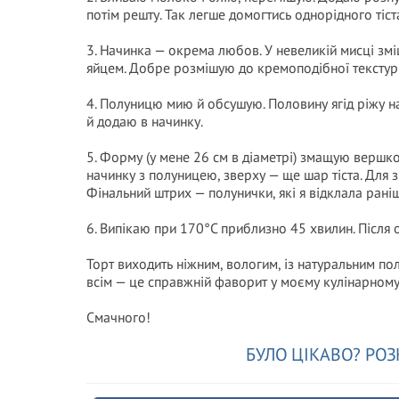
потім решту. Так легше домогтись однорідного тіст
3. Начинка — окрема любов. У невеликій мисці зм
яйцем. Добре розмішую до кремоподібної текстур
4. Полуницю мию й обсушую. Половину ягід ріжу на
й додаю в начинку.
5. Форму (у мене 26 см в діаметрі) змащую вершк
начинку з полуницею, зверху — ще шар тіста. Для 
Фінальний штрих — полунички, які я відклала раніш
6. Випікаю при 170°C приблизно 45 хвилин. Після 
Торт виходить ніжним, вологим, із натуральним пол
всім — це справжній фаворит у моєму кулінарному
Смачного!
БУЛО ЦІКАВО? РОЗ