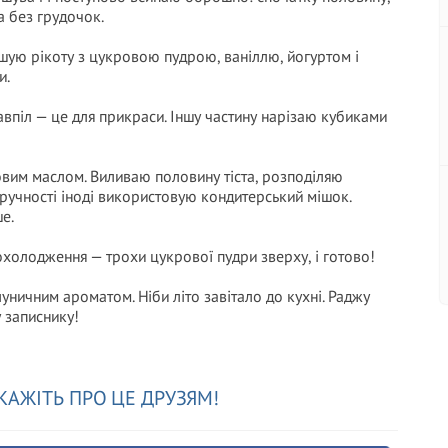
а без грудочок.
ішую рікоту з цукровою пудрою, ваніллю, йогуртом і
и.
впіл — це для прикраси. Іншу частину нарізаю кубиками
овим маслом. Виливаю половину тіста, розподіляю
зручності іноді використовую кондитерський мішок.
е.
охолодження — трохи цукрової пудри зверху, і готово!
уничним ароматом. Ніби літо завітало до кухні. Раджу
 записнику!
КАЖІТЬ ПРО ЦЕ ДРУЗЯМ!