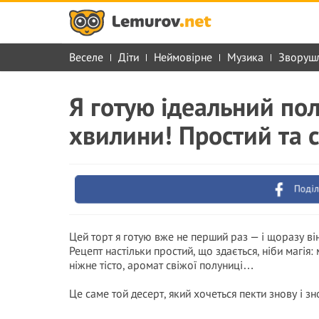
Веселе
Діти
Неймовірне
Музика
Зворуш
Я готую ідеальний пол
хвилини! Простий та 
Поділ
Цей торт я готую вже не перший раз — і щоразу він 
Рецепт настільки простий, що здається, ніби магія
ніжне тісто, аромат свіжої полуниці…
Це саме той десерт, який хочеться пекти знову і зн