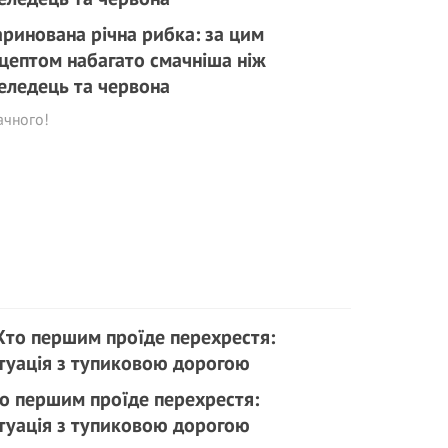
ринована річна рибка: за цим
цептом набагато смачніша ніж
еледець та червона
ачного!
о першим проїде перехрестя:
туація з тупиковою дорогою