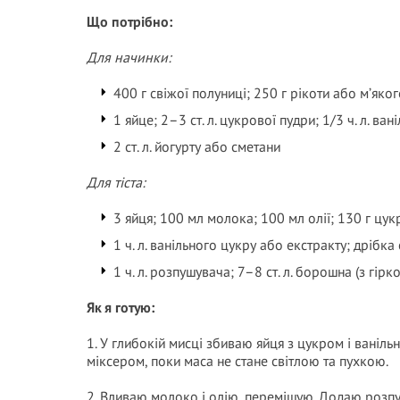
Що потрібно:
Для начинки:
400 г свіжої полуниці; 250 г рікоти або м’яког
1 яйце; 2–3 ст. л. цукрової пудри; 1/3 ч. л. в
2 ст. л. йогурту або сметани
Для тіста:
3 яйця; 100 мл молока; 100 мл олії; 130 г цук
1 ч. л. ванільного цукру або екстракту; дрібка 
1 ч. л. розпушувача; 7–8 ст. л. борошна (з гірк
Як я готую:
1. У глибокій мисці збиваю яйця з цукром і ваніл
міксером, поки маса не стане світлою та пухкою.
2. Вливаю молоко і олію, перемішую. Додаю розп