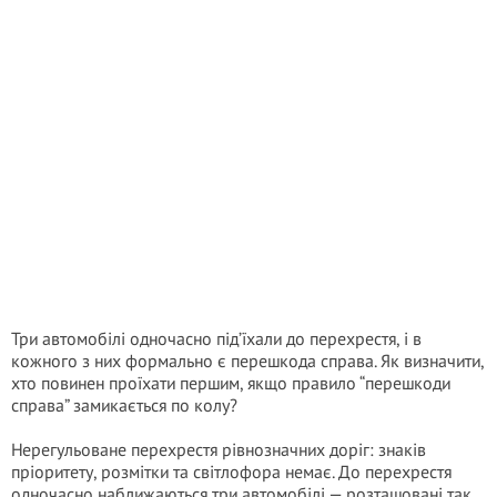
Три автомобілі одночасно під’їхали до перехрестя, і в
кожного з них формально є перешкода справа. Як визначити,
хто повинен проїхати першим, якщо правило “перешкоди
справа” замикається по колу?
Нерегульоване перехрестя рівнозначних доріг: знаків
пріоритету, розмітки та світлофора немає. До перехрестя
одночасно наближаються три автомобілі — розташовані так,