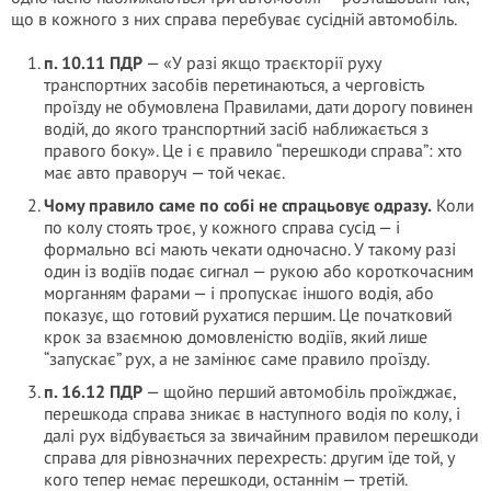
що в кожного з них справа перебуває сусідній автомобіль.
п. 10.11 ПДР
— «У разі якщо траєкторії руху
транспортних засобів перетинаються, а черговість
проїзду не обумовлена Правилами, дати дорогу повинен
водій, до якого транспортний засіб наближається з
правого боку». Це і є правило “перешкоди справа”: хто
має авто праворуч — той чекає.
Чому правило саме по собі не спрацьовує одразу.
Коли
по колу стоять троє, у кожного справа сусід — і
формально всі мають чекати одночасно. У такому разі
один із водіїв подає сигнал — рукою або короткочасним
морганням фарами — і пропускає іншого водія, або
показує, що готовий рухатися першим. Це початковий
крок за взаємною домовленістю водіїв, який лише
“запускає” рух, а не замінює саме правило проїзду.
п. 16.12 ПДР
— щойно перший автомобіль проїжджає,
перешкода справа зникає в наступного водія по колу, і
далі рух відбувається за звичайним правилом перешкоди
справа для рівнозначних перехресть: другим їде той, у
кого тепер немає перешкоди, останнім — третій.