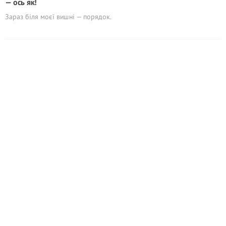
— ось як!
Зараз біля моєї вишні — порядок.