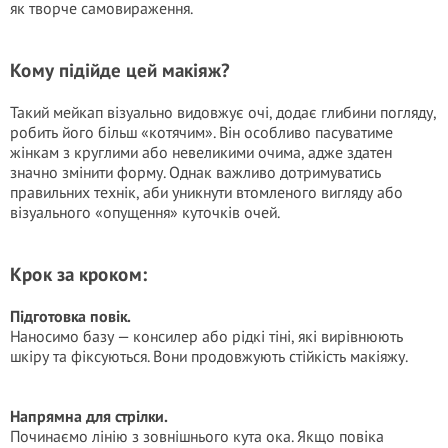
як творче самовираження.
Кому підійде цей макіяж?
Такий мейкап візуально видовжує очі, додає глибини погляду,
робить його більш «котячим». Він особливо пасуватиме
жінкам з круглими або невеликими очима, адже здатен
значно змінити форму. Однак важливо дотримуватись
правильних технік, аби уникнути втомленого вигляду або
візуального «опущення» куточків очей.
Крок за кроком:
Підготовка повік.
Наносимо базу — консилер або рідкі тіні, які вирівнюють
шкіру та фіксуються. Вони продовжують стійкість макіяжу.
Напрямна для стрілки.
Починаємо лінію з зовнішнього кута ока. Якщо повіка