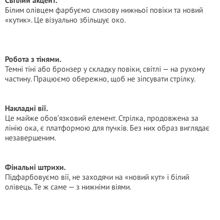
Світлий акцент.
Білим олівцем фарбуємо слизову нижньої повіки та новий
«кутик». Це візуально збільшує око.
Робота з тінями.
Темні тіні або бронзер у складку повіки, світлі — на рухому
частину. Працюємо обережно, щоб не зіпсувати стрілку.
Накладні вії.
Це майже обов’язковий елемент. Стрілка, продовжена за
лінію ока, є платформою для пучків. Без них образ виглядає
незавершеним.
Фінальні штрихи.
Підфарбовуємо вії, не заходячи на «новий кут» і білий
олівець. Те ж саме — з нижніми віями.