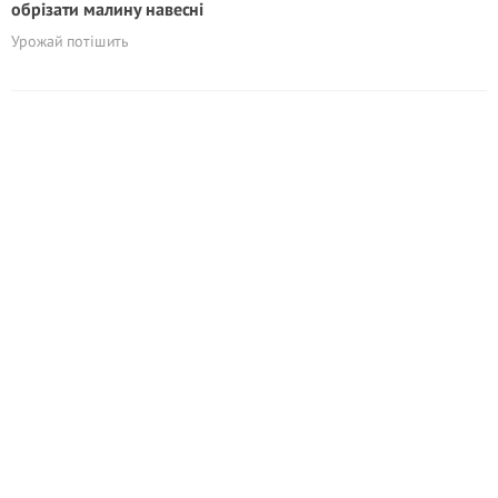
обрізати малину навесні
Урожай потішить