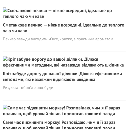
Сметанкове печиво — ніжне всередині, ідеальне до теплого
чаю чи кави
Печиво завжди виходить м’яке, крихке, з приємним ароматом
Кріт забуде дорогу до вашої ділянки. Ділюся ефективними
методами, які назавжди відлякають шкідника
Результат обов’язково буде
Саме час підживити моркву! Розповідаю, чим я її зараз
поливаю, щоб урожай тішив і приносив соковиті плоди