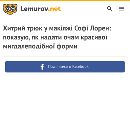
Хитрий трюк у макіяжі Софі Лорен:
показую, як надати очам красивої
мигдалеподібної форми
Поділитися в Facebook