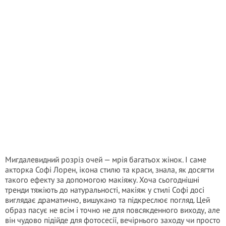
Мигдалевидний розріз очей — мрія багатьох жінок. І саме
акторка Софі Лорен, ікона стилю та краси, знала, як досягти
такого ефекту за допомогою макіяжу. Хоча сьогоднішні
тренди тяжіють до натуральності, макіяж у стилі Софі досі
виглядає драматично, вишукано та підкреслює погляд. Цей
образ пасує не всім і точно не для повсякденного виходу, але
він чудово підійде для фотосесії, вечірнього заходу чи просто