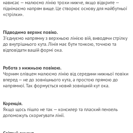
нависає — малюємо лінію трохи нижче, якщо відкрите —
піднімаємо напрям вище. Це створює основу для майбутньої
«стрілки».
Підводимо верхнє повіко.
З’єднуємо напрямну з верхньою лінією вій, виводячи стрілку
до внутрішнього кута. Лінія має бути тонкою, точною та
відповідати вашій формі ока.
Робота з нижньою повікою.
Чорним олівцем малюємо лінію від середини нижньої повіки
вперед — не до зовнішнього кута, а простою прямою до
напрямної. Так формується новий зовнішній кут ока.
Корекція.
Якщо щось пішло не так — консилер та плаский пензель
допоможуть скоригувати лінії.