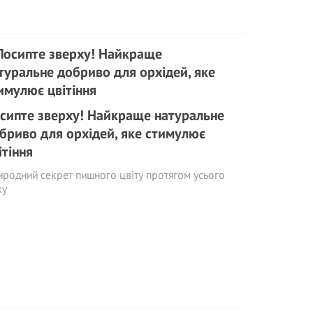
сипте зверху! Найкраще натуральне
бриво для орхідей, яке стимулює
ітіння
родний секрет пишного цвіту протягом усього
ку