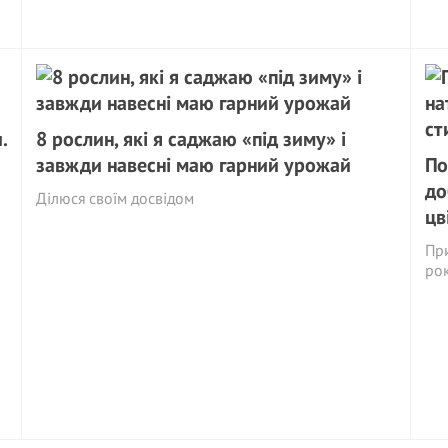
.
8 рослин, які я саджаю «під зиму» і
завжди навесні маю гарний урожай
По
до
Ділюся своїм досвідом
цв
При
ро