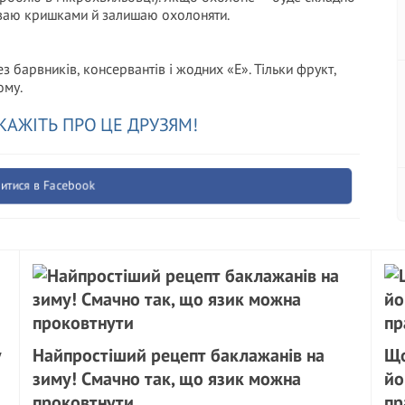
риваю кришками й залишаю охолоняти.
 барвників, консервантів і жодних «Е». Тільки фрукт,
ому.
КАЖІТЬ ПРО ЦЕ ДРУЗЯМ!
итися в Facebook
у
Найпростіший рецепт баклажанів на
Що
зиму! Смачно так, що язик можна
йо
проковтнути
пр