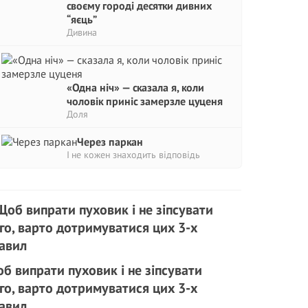
своєму городі десятки дивних
“яєць”
Дивина
«Одна ніч» — сказала я, коли
чоловік приніс замерзле цуценя
Доля
Через паркан
І не кожен знаходить відповідь
б випрати пуховик і не зіпсувати
го, варто дотримуватися цих 3-х
авил