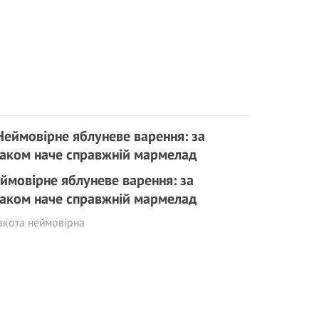
ймовірне яблуневе варення: за
аком наче справжній мармелад
акота неймовірна