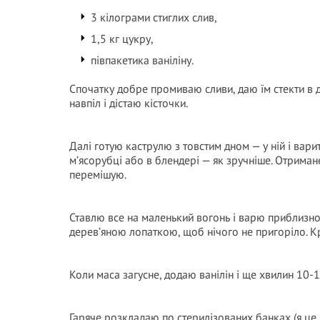
3 кілограми стиглих слив,
1,5 кг цукру,
півпакетика ваніліну.
Спочатку добре промиваю сливи, даю їм стекти в 
навпіл і дістаю кісточки.
Далі готую каструлю з товстим дном — у ній і ва
м’ясорубці або в блендері — як зручніше. Отрима
перемішую.
Ставлю все на маленький вогонь і варю приблизно
дерев’яною лопаткою, щоб нічого не пригоріло. К
Коли маса загусне, додаю ванілін і ще хвилин 10-
Гаряче розкладаю по стерилізованих банках (я це