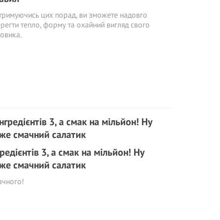
римуючись цих порад, ви зможете надовго
регти тепло, форму та охайний вигляд свого
овика.
гредієнтів 3, а смак на мільйон! Ну
же смачний салатик
ачного!