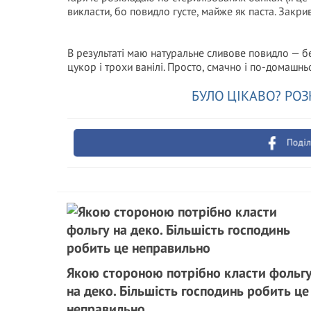
викласти, бо повидло густе, майже як паста. Зак
В результаті маю натуральне сливове повидло — без
цукор і трохи ванілі. Просто, смачно і по-домашнь
БУЛО ЦІКАВО? РОЗ
Поділ
Якою стороною потрібно класти фольг
на деко. Більшість господинь робить це
неправильно