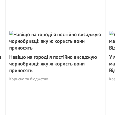
я
Навіщо на городі я постійно висаджую
У 
чорнобривці: яку ж користь вони
ма
приносять
Ві
Корисно та бюджетно
Ко