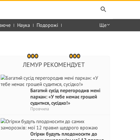
аюче
Наука
Подорожі
Ще
ЛЕМУР РЕКОМЕНДУЕТ
Багатий сусід перегородив мені
паркан: «У тебе немає грошей
судитися, сусідко!»
Провчила
Огірки будуть плодоносити до