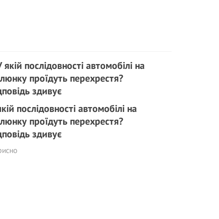
якій послідовності автомобілі на
люнку проїдуть перехрестя?
дповідь здивує
рисно