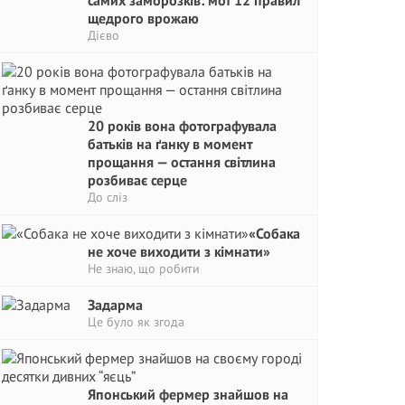
самих заморозків: мої 12 правил
щедрого врожаю
Дієво
20 років вона фотографувала
батьків на ґанку в момент
прощання — остання світлина
розбиває серце
До сліз
«Собака
не хоче виходити з кімнати»
Не знаю, що робити
Задарма
Це було як згода
Японський фермер знайшов на