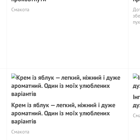
Смакота
Дот
збе
пух
Ін
Крем із яблук — легкий, ніжний і дуже
ду
ароматний. Один із моїх улюблених
См
варіантів
Смакота