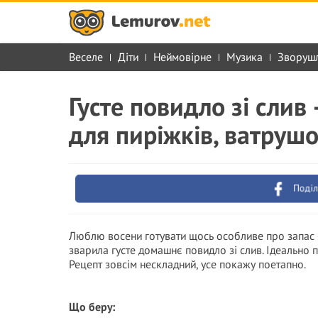
Веселе
Діти
Неймовірне
Музика
Зворуш
Густе повидло зі слив
для пиріжків, ватруш
Поділ
Люблю восени готувати щось особливе про запас 
зварила густе домашнє повидло зі слив. Ідеально 
Рецепт зовсім нескладний, усе покажу поетапно.
Що беру: