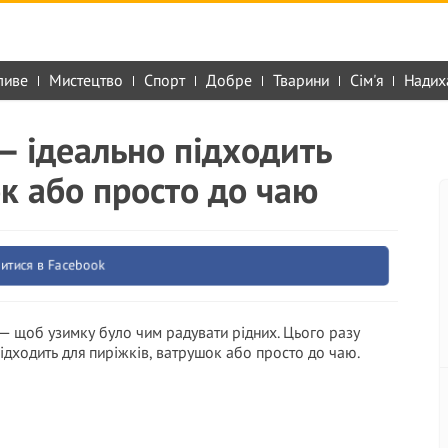
ливе
Мистецтво
Спорт
Добре
Тварини
Сім'я
Надих
 — ідеально підходить
ок або просто до чаю
итися в Facebook
— щоб узимку було чим радувати рідних. Цього разу
підходить для пиріжків, ватрушок або просто до чаю.