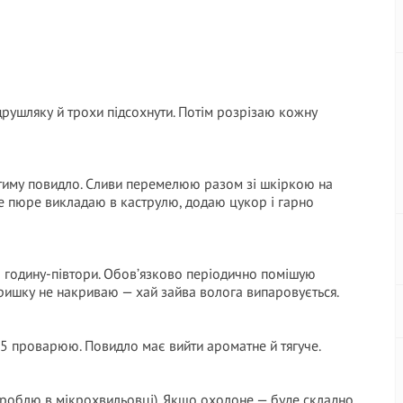
друшляку й трохи підсохнути. Потім розрізаю кожну
ритиму повидло. Сливи перемелюю разом зі шкіркою на
не пюре викладаю в каструлю, додаю цукор і гарно
 годину-півтори. Обов’язково періодично помішую
ришку не накриваю — хай зайва волога випаровується.
15 проварюю. Повидло має вийти ароматне й тягуче.
 роблю в мікрохвильовці). Якщо охолоне — буде складно