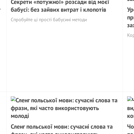
Секрети «потужної» розсади від моєї
у
бабусі: без зайвих витрат і клопотів
Ур
пр
Спробуйте ці прості бабусині методи
за
Кор
Сленг польської мови: сучасні слова та
Чо