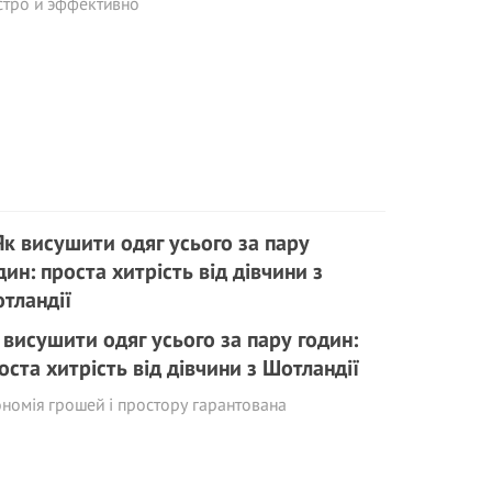
стро и эффективно
 висушити одяг усього за пару годин:
оста хитрість від дівчини з Шотландії
номія грошей і простору гарантована