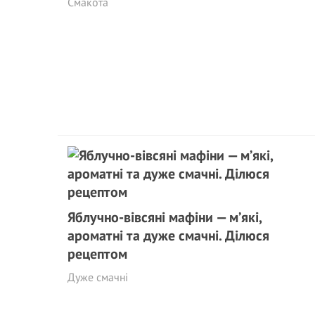
Смакота
Яблучно-вівсяні мафіни — м’які,
ароматні та дуже смачні. Ділюся
рецептом
Дуже смачні