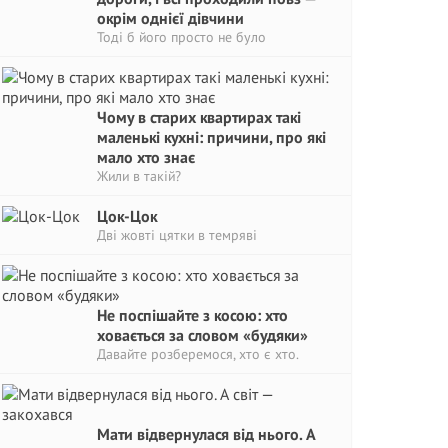
окрім однієї дівчини
Тоді б його просто не було
Чому в старих квартирах такі
маленькі кухні: причини, про які
мало хто знає
Жили в такій?
Цок-Цок
Дві жовті цятки в темряві
Не поспішайте з косою: хто
ховається за словом «будяки»
Давайте розберемося, хто є хто.
Мати відвернулася від нього. А