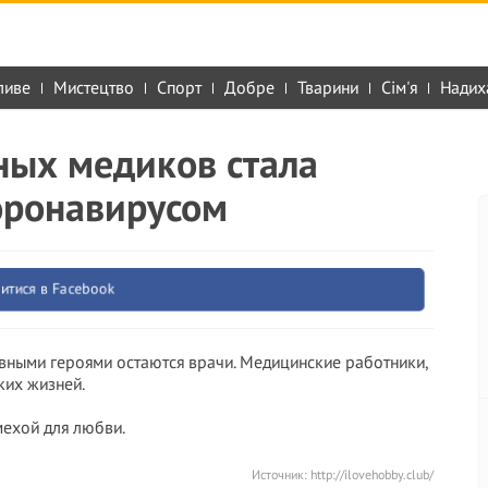
ливе
Мистецтво
Спорт
Добре
Тварини
Сім'я
Надих
ых медиков стала
оронавирусом
итися в Facebook
вными героями остаются врачи. Медицинские работники,
ких жизней.
мехой для любви.
Источник:
http://ilovehobby.club/