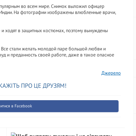
популярным во всем мире. Снимок выложил офицер
 Индии. На фотографии изображены влюбленные врачи,
е и ходят в защитных костюмах, поэтому вынуждены
. Все стали желать молодой паре большой любви и
руд и преданность своей работе, даже в такое опасное
Джерело
КАЖІТЬ ПРО ЦЕ ДРУЗЯМ!
итися в Facebook