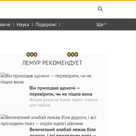
аюче
Наука
Подорожі
Ще
ЛЕМУР РЕКОМЕНДУЕТ
Він приходив щоночі —
перевірити, чи не пішла вона
Жодна душа не буває надто старою
для любові
Величезний алабай лежав біля
дороги, і всі проходили повз —