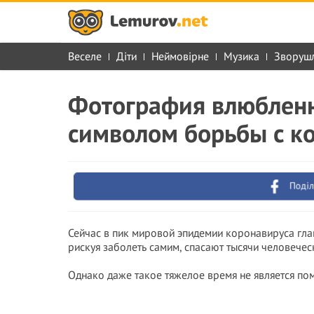
Веселе
Діти
Неймовірне
Музика
Зворуш
Фотография влюбленн
символом борьбы с к
Поділ
Сейчас в пик мировой эпидемии коронавируса гла
рискуя заболеть самим, спасают тысячи человечес
Однако даже такое тяжелое время не является по