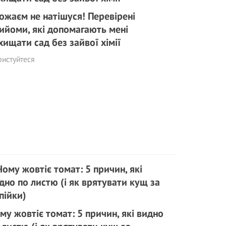
ожаєм не натішуся! Перевірені
ийоми, які допомагають мені
хищати сад без зайвої хімії
истуйтеся
му жовтіє томат: 5 причин, які видно