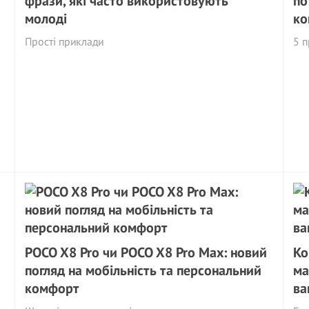
фрази, які часто використовують
по
молоді
ко
Прості приклади
5 
POCO X8 Pro чи POCO X8 Pro Max: новий
Ко
погляд на мобільність та персональний
ма
комфорт
ва