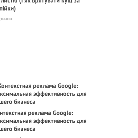
 листю (і як врятувати кущ за
пійки)
причин
нтекстная реклама Google:
ксимальная эффективность для
шего бизнеса