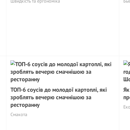
Швидкість та ергономіка
Бы
ТОП-6 соусів до молодої картоплі, які
Як
зроблять вечерю смачнішою за
пр
ресторанну
Еко
Смакота