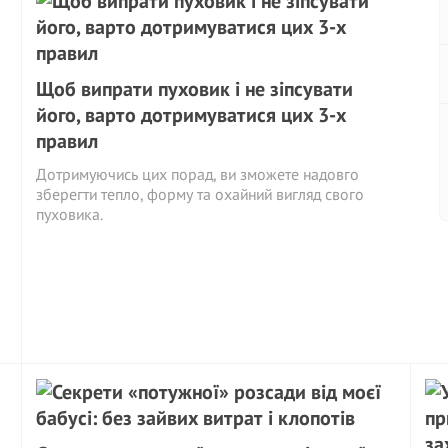
Щоб випрати пуховик і не зіпсувати
його, варто дотримуватися цих 3-х
правил
Дотримуючись цих порад, ви зможете надовго
зберегти тепло, форму та охайний вигляд свого
пуховика.