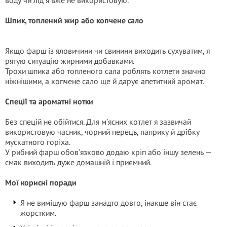
воду чи лід я вже не використовую.
Шпик, топлений жир або копчене сало
Якщо фарш із яловичини чи свинини виходить сухуватим, я
рятую ситуацію жирними добавками.
Трохи шпика або топленого сала роблять котлети значно
ніжнішими, а копчене сало ще й дарує апетитний аромат.
Спеції та ароматні нотки
Без спецій не обійтися. Для м’ясних котлет я зазвичай
використовую часник, чорний перець, паприку й дрібку
мускатного горіха.
У рибний фарш обов’язково додаю кріп або іншу зелень —
смак виходить дуже домашній і приємний.
Мої корисні поради
Я не вимішую фарш занадто довго, інакше він стає
жорстким.