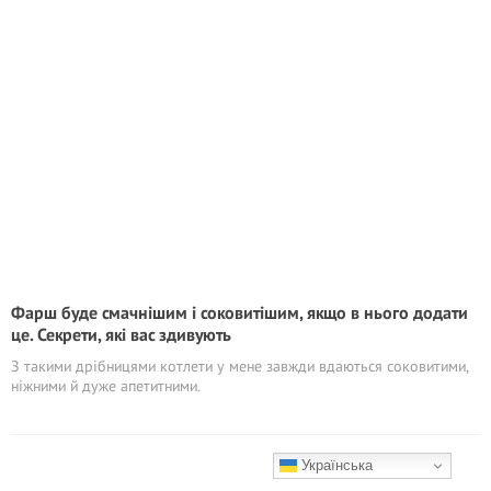
Фарш буде смачнішим і соковитішим, якщо в нього додати
це. Секрети, які вас здивують
З такими дрібницями котлети у мене завжди вдаються соковитими,
ніжними й дуже апетитними.
Українська