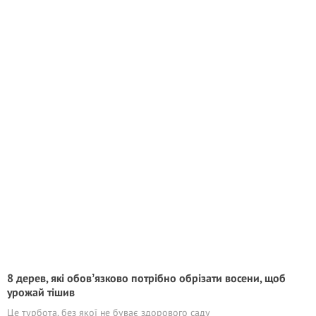
8 дерев, які обовʼязково потрібно обрізати восени, щоб
урожай тішив
Це турбота, без якої не буває здорового саду