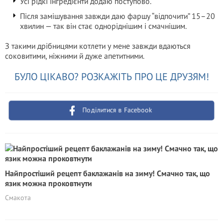
Усі рідкі інгредієнти додаю поступово.
Після замішування завжди даю фаршу “відпочити” 15–20
хвилин — так він стає одноріднішим і смачнішим.
З такими дрібницями котлети у мене завжди вдаються
соковитими, ніжними й дуже апетитними.
БУЛО ЦІКАВО? РОЗКАЖІТЬ ПРО ЦЕ ДРУЗЯМ!
Поділитися в Facebook
Найпростіший рецепт баклажанів на зиму! Смачно так, що
язик можна проковтнути
Смакота