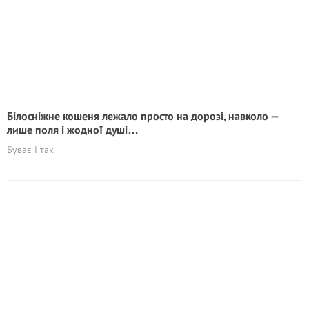
Білосніжне кошеня лежало просто на дорозі, навколо —
лише поля і жодної душі…
Буває і так