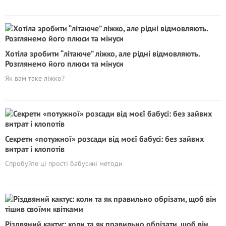
Хотіла зробити “літаюче” ліжко, але рідні відмовляють.
Розглянемо його плюси та мінуси
Як вам таке ліжко?
Секрети «потужної» розсади від моєї бабусі: без зайвих
витрат і клопотів
Спробуйте ці прості бабусині методи
Різдвяний кактус: коли та як правильно обрізати, щоб він