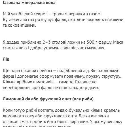
Газована мінеральна вода
Мій улюблений секрет — трохи мінералки з газом.
Вуглекислий газ розпушує фарш, і котлети виходять м’якшими
та соковитішими.
Я додаю приблизно 2–3 столові ложки на 500 г фаршу. Маса
стає ніжною і добре утримує соки під час смаження.
Лід
Ще один цікавий прийом — подрібнений лід. Він охолоджує
фарш і допомагає сформувати правильну, пружну структуру.
Кілька дрібних шматочків — саме те. Головне не
переборщити, щоб фарш не став занадто рідким.
Лимонний сік або фруктовий оцет (для риби)
Коли готую рибні котлети, додаю буквально кілька крапель
лимонного соку або фруктового оцту. Легка кислинка
освіжає смак і робить його більш виразним. У цьому випадку