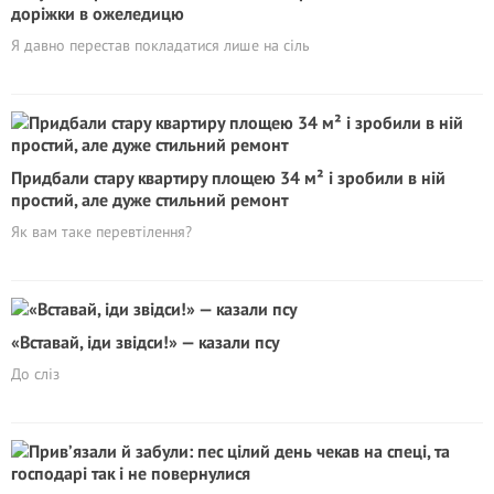
доріжки в ожеледицю
Я давно перестав покладатися лише на сіль
Придбали стару квартиру площею 34 м² і зробили в ній
простий, але дуже стильний ремонт
Як вам таке перевтілення?
«Вставай, іди звідси!» — казали псу
До сліз