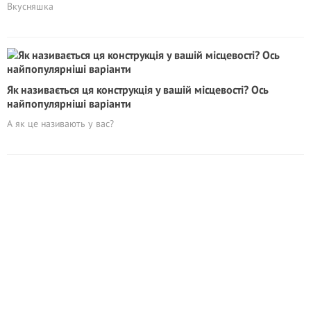
Вкусняшка
Як називається ця конструкція у вашій місцевості? Ось
найпопулярніші варіанти
А як це називають у вас?