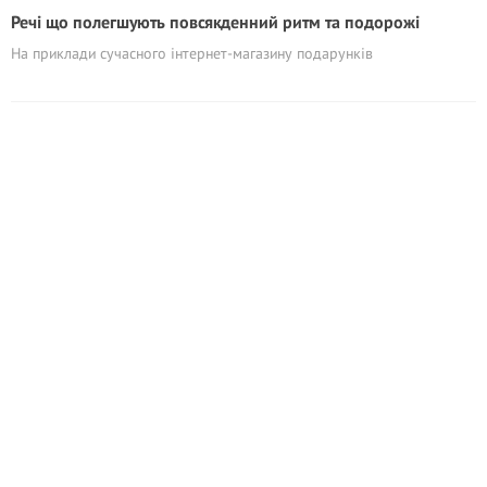
Речі що полегшують повсякденний ритм та подорожі
На приклади сучасного інтернет-магазину подарунків