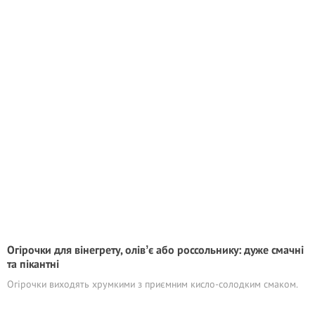
Огірочки для вінегрету, олівʼє або россольнику: дуже смачні
та пікантні
Огірочки виходять хрумкими з приємним кисло-солодким смаком.