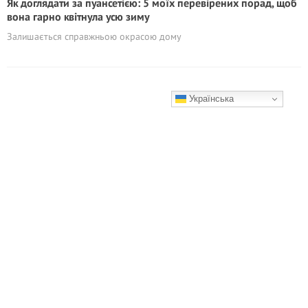
Як доглядати за пуансетією: 5 моїх перевірених порад, щоб
вона гарно квітнула усю зиму
Залишається справжньою окрасою дому
Українська