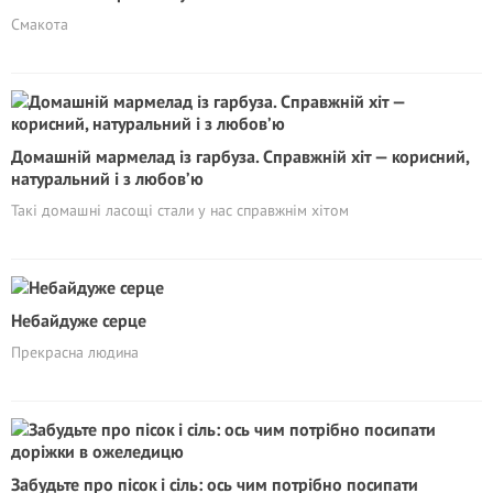
Смакота
Домашній мармелад із гарбуза. Справжній хіт — корисний,
натуральний i з любов’ю
Такі домашні ласощі стали у нас справжнім хітом
Небайдуже серце
Прекрасна людина
Забудьте про пісок і сіль: ось чим потрібно посипати