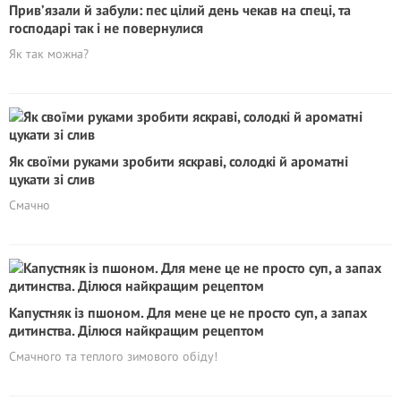
Прив’язали й забули: пес цілий день чекав на спеці, та
господарі так і не повернулися
Як так можна?
Як своїми руками зробити яскраві, солодкі й ароматні
цукати зі слив
Смачно
Капустняк із пшоном. Для мене це не просто суп, а запах
дитинства. Ділюся найкращим рецептом
Смачного та теплого зимового обіду!