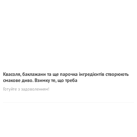
Квасоля, баклажани та ще парочка інгредієнтів створюють
смакове диво. Взимку те, що треба
Готуйте з задоволенням!