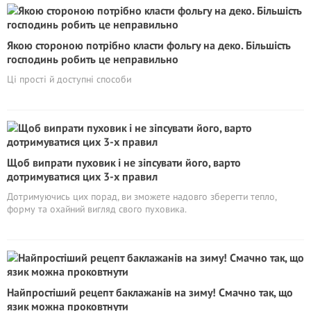
Якою стороною потрібно класти фольгу на деко. Більшість
господинь робить це неправильно
Ці прості й доступні способи
Щоб випрати пуховик і не зіпсувати його, варто
дотримуватися цих 3-х правил
Дотримуючись цих порад, ви зможете надовго зберегти тепло,
форму та охайний вигляд свого пуховика.
Найпростіший рецепт баклажанів на зиму! Смачно так, що
язик можна проковтнути