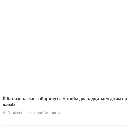
Її батько наклав заборону всім своїм дванадцятьом дітям на
шлюб
Найсміливіше, що зробила вона