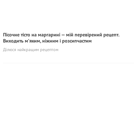
Пісочне тісто на маргарині — мій перевірений рецепт.
Виходить м’яким, ніжним і розсипчастим
Ділюся найкращим рецептом