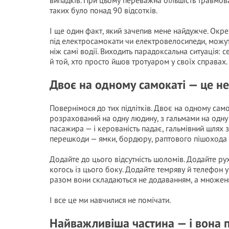
випадків. При цьому переважна більшість травмо
таких було понад 90 відсотків.
І ще один факт, який зачепив мене найдужче. Окре
під електросамокати чи електровелосипеди, можут
ніж самі водії. Виходить парадоксальна ситуація:
й той, хто просто йшов тротуаром у своїх справах.
Двоє на одному самокаті — це н
Повернімося до тих підлітків. Двоє на одному само
розрахований на одну людину, з гальмами на одну
пасажира — і керованість падає, гальмівний шлях з
перешкоди — ямки, бордюру, раптового пішохода — 
Додайте до цього відсутність шоломів. Додайте рух
когось із цього боку. Додайте темряву й телефон у
разом вони складаються не додаванням, а множен
І все це ми навчилися не помічати.
Найважливіша частина — і вона п