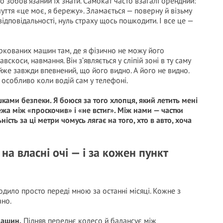
що зобов’язаний їх знати. Самокат часто взагалі орендний:
чуття «це моє, я бережу». Зламається — поверну й візьму
відповідальності, нуль страху щось пошкодити. І все це —
паркованих машин там, де я фізично не можу його
вскоси, навмання. Він з’являється у сліпій зоні в ту саму
айже завжди впевнений, що його видно. А його не видно.
 особливо коли водій сам у телефоні.
шками безпеки. Я боюся за того хлопця, який летить мені
ежа між «проскочив» і «не встиг». Між нами — частки
ність за ці метри чомусь лягає на того, хто в авто, хоча
на власні очі — і за кожен пункт
ходило просто переді мною за останні місяці. Кожне з
ано.
машин.
Підняв переднє колесо й балансує між