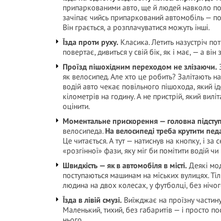
припаркованими авто, ще й людей навколо повн
зачіпає чийсь припаркований автомобіль — по
Він грається, а розплачуватися можуть інші.
Їзда проти руху.
Класика. Летить назустріч пот
повертає, дивиться у свій бік, як і має, — а він
Проїзд пішохідним переходом не злізаючи.
З
як велосипед. Але хто це робить? Залітають на
водій авто чекає повільного пішохода, який і
кілометрів на годину. А не пристрій, який вилі
оцінити.
Моментальне прискорення — головна підступ
велосипеда.
На велосипеді треба крутити педа
Це читається. А тут — натиснув на кнопку, і з
«розгінної» фази, яку міг би помітити водій чи 
Швидкість — як в автомобіля в місті.
Деякі мод
поступаються машинам на міських вулицях. Тіль
людина на двох колесах, у футболці, без нічого
Їзда в лівій смузі.
Виїжджає на проїзну частину 
Маленький, тихий, без габаритів — і просто по
нього.