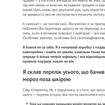
правил — у багатьох випадках він навіть не знає, 
під ним немає ні власних вкладених грошей, ні від
інший. Нуль знань про дорожній рух, нуль відчуття 
на швидкості, яка не поступається міському потоку.
А самокат — це чистий хаос. Він вилітає з-за при
побачити. Він перетинає дорогу не на переході, а на
мить, коли я починаю поворот. І найгірше — він м
Особливо ввечері, особливо без світловідбивачів,
Я боюся не за себе. Я в металевій коробці з поду
навперейми і навіть не уявляє, наскільки тонка м
секунди й кілька метрів асфальту. І вся відповідаль
правила порушує зовсім не він.
Я склав перелік усього, що бачив 
мороз поза шкірою
Сяду й перелічу. Не з підручника, а з того, що про
цього — окрема історія, яка могла закінчитися пог
Їзда на одному задньому колесі впритул до 