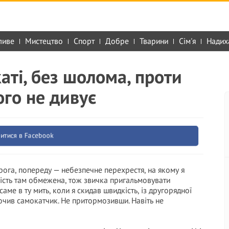
ливе
Мистецтво
Спорт
Добре
Тварини
Сім'я
Надих
аті, без шолома, проти
ого не дивує
итися в Facebook
рога, попереду — небезпечне перехрестя, на якому я
мість там обмежена, тож звичка пригальмовувати
саме в ту мить, коли я скидав швидкість, із другорядної
чив самокатчик. Не притормозивши. Навіть не