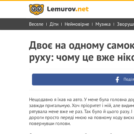
Веселе
Діти
Неймовірне
Музика
Зворуш
Двоє на одному самок
руху: чому це вже нік
Поділ
Нещодавно я їхав на авто. У мене була головна до
завжди пригальмую. Хоч пріоритет і мій, але види
рятувала мене вже не раз. Так було й цього разу. І 
дороги просто переді мною на повному ходу виско
повернувши голови.