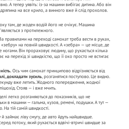
о. А тепер уявіть: із-за машини вибігає дитина. Або він
дряпина на все крило, а винного вже й слід прохолов.
оку там, де жоден водій його не очікує. Машина
 з’являється з протилежного.
а правилами на переході самокат треба вести в руках,
 «зебру» на повній швидкості. А «зебра» — це місце, де
де ногами. Він прораховує людину, що рухається кілька
тає на перехід зі швидкістю, що її око просто не встигає
ність.
Ось чим самокат принципово відрізняється від
лі, докладати зусиль
, розганятися поступово. Це видно.
а секунду вже летить. Жодного попередження, жодної
пішохід. Стояв — і вже мчить.
елі легко розганяються до показників, що не
ки в машини — гальма, кузов, ремені, подушки. А тут —
. На тій самій швидкості.
й займає ліву смугу, де авто йдуть найшвидше.
серед потоку, який рухається вдвічі-втричі швидше за