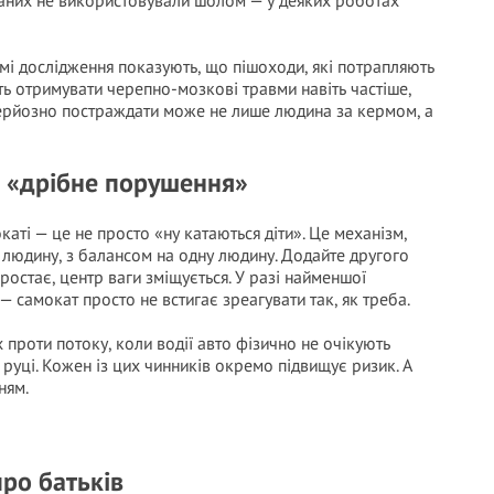
ваних не використовували шолом — у деяких роботах
мі дослідження показують, що пішоходи, які потрапляють
ь отримувати черепно-мозкові травми навіть частіше,
 серйозно постраждати може не лише людина за кермом, а
е «дрібне порушення»
каті — це не просто «ну катаються діти». Це механізм,
 людину, з балансом на одну людину. Додайте другого
ростає, центр ваги зміщується. У разі найменшої
самокат просто не встигає зреагувати так, як треба.
 проти потоку, коли водії авто фізично не очікують
 руці. Кожен із цих чинників окремо підвищує ризик. А
ням.
ро батьків