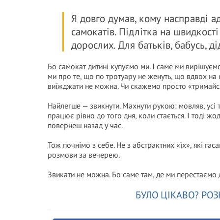
Я довго думав, кому насправді ад
самокатів. Підлітка на швидкості
дорослих. Для батьків, бабусь, ді
Бо самокат дитині купуємо ми. І саме ми вирішуєм
ми про те, що по тротуару не женуть, що вдвох на 
виїжджати не можна. Чи скажемо просто «тримайся,
Найлегше — звикнути. Махнути рукою: мовляв, усі та
працює рівно до того дня, коли стається. І тоді ж
повернеш назад у час.
Тож почнімо з себе. Не з абстрактних «їх», які гас
розмови за вечерею.
Звикати не можна. Бо саме там, де ми перестаємо 
БУЛО ЦІКАВО? РОЗ