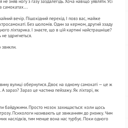
 не зняв ногу з газу заздалегідь. Хоча навіщо уявляти. Усі
 на самокатах…
чайний вечір. Пішохідний перехід. І повз вас, майже
ектросамокаті. Без шоломів. Один за кермом, другий ззаду
дного ліхтарика. І знаєте, що в цій картині найстрашніше?
ь не здригнеться.
 звикли.
вину вулиці обернутися. Двоє на одному самокаті — це ж
А зараз? Зараз це частина пейзажу. Як ліхтарі, як
тали байдужими. Просто мозок захищається: коли щось
агрозу. Психологи називають це звиканням до ризику. Чим
их наслідків, тим менше вона нас турбує. Поки одного