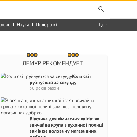
аюче
Наука
Подорожі
Ще
ЛЕМУР РЕКОМЕНДУЕТ
Коли світ
руйнується за секунду
50 років разом
Вівсянка для кімнатних квітів: як
звичайна крупа з кухонної полиці
замінює половину магазинних