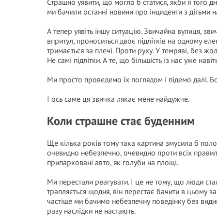
Страшно уявити, що могло б статися, якби я того дня
ми бачили останні новини про інциденти з дітьми
А тепер уявіть іншу ситуацію. Звичайна вулиця, зви
впритул, проноситься двоє підлітків на одному ел
тримається за плечі. Проти руху. У темряві, без жо
Не самі підлітки. А те, що більшість із нас уже навіт
Ми просто проведемо їх поглядом і підемо далі. Бо
І ось саме ця звичка лякає мене найдужче.
Коли страшне стає буденним
Ще кілька років тому така картина змусила б поло
очевидно небезпечно, очевидно проти всіх правил. 
припарковані авто, як голуби на площі.
Ми перестали реагувати. І це не тому, що люди с
трапляється щодня, він перестає бачити в цьому з
частіше ми бачимо небезпечну поведінку без видим
разу наслідки не настають.