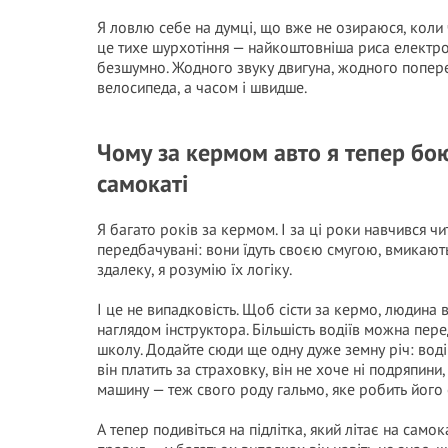
Я ловлю себе на думці, що вже не озираюся, коли 
це тихе шурхотіння — найкоштовніша риса електро
безшумно. Жодного звуку двигуна, жодного поперед
велосипеда, а часом і швидше.
Чому за кермом авто я тепер бо
самокаті
Я багато років за кермом. І за ці роки навчився чи
передбачувані: вони їдуть своєю смугою, вмикають
здалеку, я розумію їх логіку.
І це не випадковість. Щоб сісти за кермо, людина в
наглядом інструктора. Більшість водіїв можна пер
школу. Додайте сюди ще одну дуже земну річ: водій
він платить за страховку, він не хоче ні подряпини
машину — теж свого роду гальмо, яке робить його
А тепер подивіться на підлітка, який літає на самок