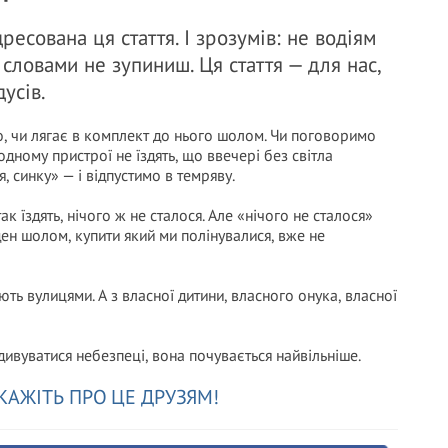
ресована ця стаття. І зрозумів: не водіям
 словами не зупиниш. Ця стаття — для нас,
дусів.
о, чи лягає в комплект до нього шолом. Чи поговоримо
одному пристрої не їздять, що ввечері без світла
 синку» — і відпустимо в темряву.
к їздять, нічого ж не сталося. Але «нічого не сталося»
оден шолом, купити який ми полінувалися, вже не
ають вулицями. А з власної дитини, власного онука, власної
дивуватися небезпеці, вона почувається найвільніше.
КАЖІТЬ ПРО ЦЕ ДРУЗЯМ!