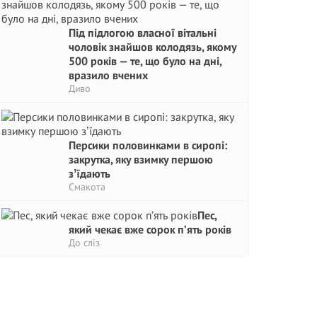
Під підлогою власної вітальні
чоловік знайшов колодязь, якому
500 років — те, що було на дні,
вразило вчених
Диво
Персики половинками в сиропі:
закрутка, яку взимку першою
зʼїдають
Смакота
Пес,
який чекає вже сорок п’ять років
До сліз