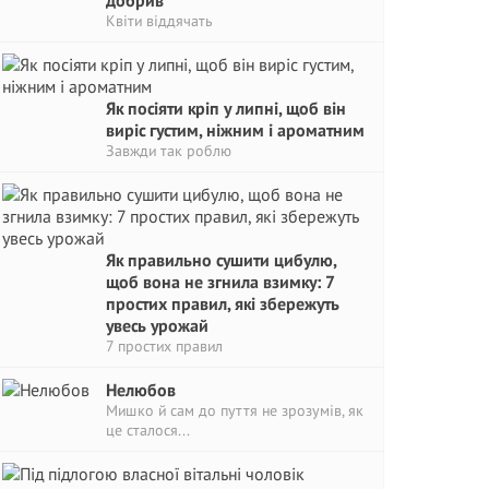
добрив
Квіти віддячать
Як посіяти кріп у липні, щоб він
виріс густим, ніжним і ароматним
Завжди так роблю
Як правильно сушити цибулю,
щоб вона не згнила взимку: 7
простих правил, які збережуть
увесь урожай
7 простих правил
Нелюбов
Мишко й сам до пуття не зрозумів, як
це сталося...