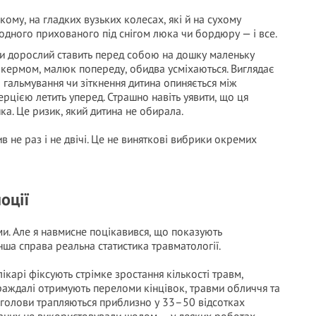
ому, на гладких вузьких колесах, які й на сухому
одного прихованого під снігом люка чи бордюру — і все.
 дорослий ставить перед собою на дошку маленьку
за кермом, малюк попереду, обидва усміхаються. Виглядає
го гальмування чи зіткнення дитина опиняється між
ерцією летить уперед. Страшно навіть уявити, що ця
ка. Це ризик, який дитина не обирала.
в не раз і не двічі. Це не виняткові вибрики окремих
оції
и. Але я навмисне поцікавився, що показують
нша справа реальна статистика травматології.
ікарі фіксують стрімке зростання кількості травм,
раждалі отримують переломи кінцівок, травми обличчя та
 голови трапляються приблизно у 33–50 відсотках