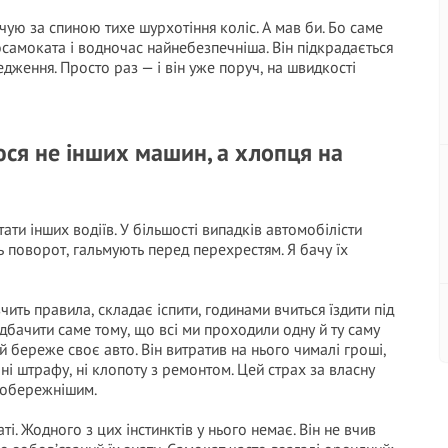
чую за спиною тихе шурхотіння коліс. А мав би. Бо саме
самоката і водночас найнебезпечніша. Він підкрадається
ження. Просто раз — і він уже поруч, на швидкості
юся не інших машин, а хлопця на
тати інших водіїв. У більшості випадків автомобілісти
 поворот, гальмують перед перехрестям. Я бачу їх
чить правила, складає іспити, годинами вчиться їздити під
едбачити саме тому, що всі ми проходили одну й ту саму
 береже своє авто. Він витратив на нього чималі гроші,
, ні штрафу, ні клопоту з ремонтом. Цей страх за власну
 обережнішим.
аті. Жодного з цих інстинктів у нього немає. Він не вчив