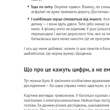
Їзда по снігу.
Окреме «диво». Взимку, по слизьк
асфальті не дуже тримають дорогу. Достатньо 
І найбільше серце стискається від іншого.
Коли
дитину — і вони їдуть удвох. Тато (або мама) 
мило. А фізику ніхто не відміняв. У разі різко
перешкодою і вагою дорослого тіла, яке за ін
батьківська вага може накоїти. Це не прогулян
І ось що мене добиває: кожен із цих пунктів я бачи
шибайголов. Це норма вулиці. Щоденна.
Що про це кажуть цифри, а не ем
Тут можна було б закінчити особистими враженням
дослідження — бо одна справа «мені здається», а і
Картина виглядає тривожною. У багатьох країнах л
пов’язаних з електросамокатами. Найчастіше пост
голови. За даними різних досліджень, ушкодження