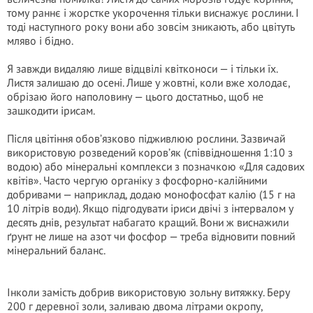
тому раннє і жорстке укорочення тільки виснажує рослини. І
тоді наступного року вони або зовсім зникають, або цвітуть
мляво і бідно.
Я завжди видаляю лише відцвілі квітконоси — і тільки їх.
Листя залишаю до осені. Лише у жовтні, коли вже холодає,
обрізаю його наполовину — цього достатньо, щоб не
зашкодити ірисам.
Після цвітіння обов’язково підживлюю рослини. Зазвичай
використовую розведений коров’як (співвідношення 1:10 з
водою) або мінеральні комплекси з позначкою «Для садових
квітів». Часто чергую органіку з фосфорно-калійними
добривами — наприклад, додаю монофосфат калію (15 г на
10 літрів води). Якщо підгодувати іриси двічі з інтервалом у
десять днів, результат набагато кращий. Вони ж виснажили
ґрунт не лише на азот чи фосфор — треба відновити повний
мінеральний баланс.
Інколи замість добрив використовую зольну витяжку. Беру
200 г деревної золи, заливаю двома літрами окропу,