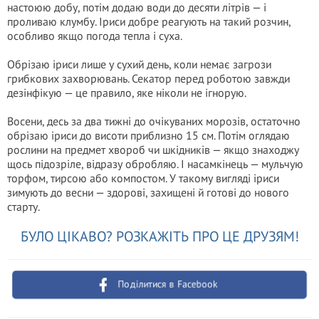
настоюю добу, потім додаю води до десяти літрів — і
проливаю клумбу. Іриси добре реагують на такий розчин,
особливо якщо погода тепла і суха.
Обрізаю іриси лише у сухий день, коли немає загрози
грибкових захворювань. Секатор перед роботою завжди
дезінфікую — це правило, яке ніколи не ігнорую.
Восени, десь за два тижні до очікуваних морозів, остаточно
обрізаю іриси до висоти приблизно 15 см. Потім оглядаю
рослини на предмет хвороб чи шкідників — якщо знаходжу
щось підозріле, відразу обробляю. І насамкінець — мульчую
торфом, тирсою або компостом. У такому вигляді іриси
зимують до весни — здорові, захищені й готові до нового
старту.
БУЛО ЦІКАВО? РОЗКАЖІТЬ ПРО ЦЕ ДРУЗЯМ!
Поділитися в Facebook