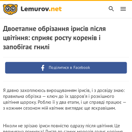
Двоетапне обрізання ірисів після
цвітіння: сприяє росту коренів і
запобігає гнилі
Поділитися в Facebook
Я давно захоплююсь вирощуванням ірисів, і з досвіду знаю:
правильна обрізка — ключ до їх здоров’я і розкішного
цвітіння щороку. Роблю її у два етапи, і це справді працює —
з кожним сезоном мій квітник виглядає ще яскравішим.
Ніколи не зрізаю іриси повністю одразу після цвітіння. Це
величезна помилка! Листя до самих морозів годує коріння,