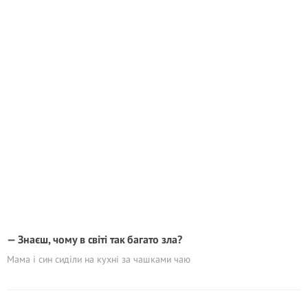
— Знаєш, чому в світі так багато злa?
Мама і син сиділи на кухні за чашками чаю