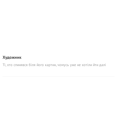
Художник
Ті, хто спинявся біля його картин, чомусь уже не хотіли йти далі