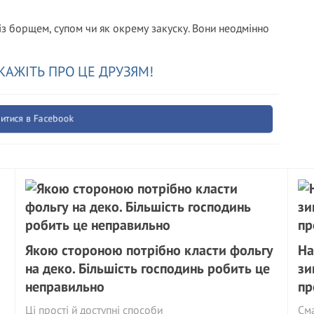
із борщем, супом чи як окрему закуску. Вони неодмінно
КАЖІТЬ ПРО ЦЕ ДРУЗЯМ!
итися в Facebook
Якою стороною потрібно класти фольгу
На
на деко. Більшість господинь робить це
зи
неправильно
пр
Ці прості й доступні способи
См