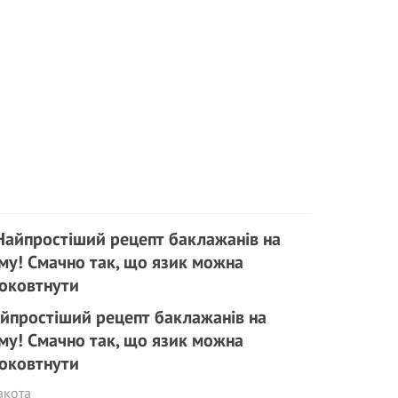
йпростіший рецепт баклажанів на
му! Смачно так, що язик можна
оковтнути
акота