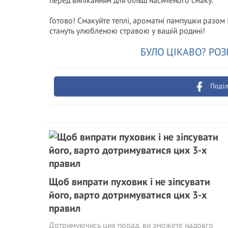
перед випіканням для більш насиченого смаку.
Готово! Смакуйте теплі, ароматні пампушки разом 
стануть улюбленою стравою у вашій родині!
БУЛО ЦІКАВО? РОЗ
Поділ
Щоб випрати пуховик і не зіпсувати
його, варто дотримуватися цих 3-х
правил
Дотримуючись цих порад, ви зможете надовго