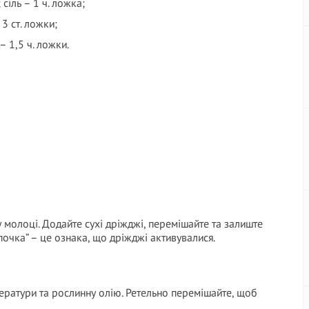
сіль – 1 ч. ложка;
3 ст. ложки;
 1,5 ч. ложки.
му молоці. Додайте сухі дріжджі, перемішайте та залиште
почка” – це ознака, що дріжджі активувалися.
ператури та рослинну олію. Ретельно перемішайте, щоб