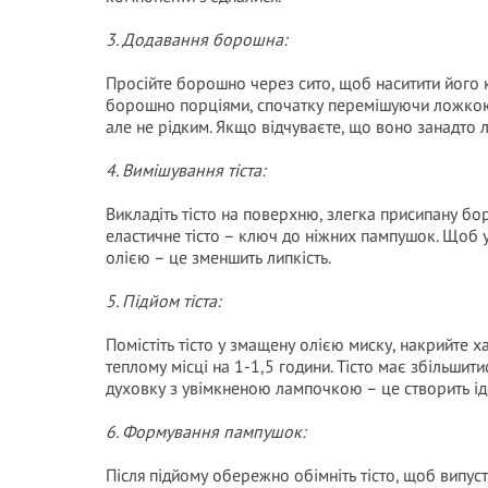
3. Додавання борошна:
Просійте борошно через сито, щоб наситити його к
борошно порціями, спочатку перемішуючи ложкою, а
але не рідким. Якщо відчуваєте, що воно занадто 
4. Вимішування тіста:
Викладіть тісто на поверхню, злегка присипану бо
еластичне тісто – ключ до ніжних пампушок. Щоб 
олією – це зменшить липкість.
5. Підйом тіста:
Помістіть тісто у змащену олією миску, накрийте
теплому місці на 1-1,5 години. Тісто має збільшит
духовку з увімкненою лампочкою – це створить ід
6. Формування пампушок:
Після підйому обережно обімніть тісто, щоб випусти