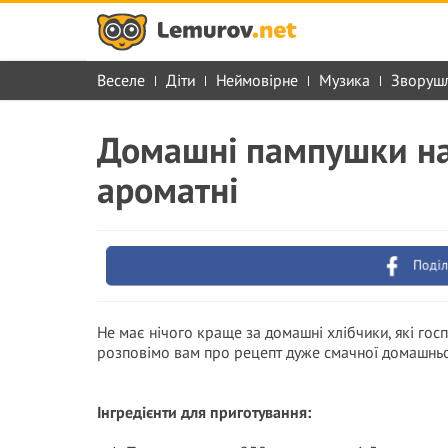
Веселе
Діти
Неймовірне
Музика
Зворуш
Домашні пампушки на 
ароматні
Поділ
Не має нічого краще за домашні хлібчики, які гос
розповімо вам про рецепт дуже смачної домашньої
Інгредієнти для приготування: