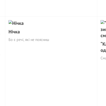
Нічка
Бо є речі, які не поясниш
“К
од
і
Cм