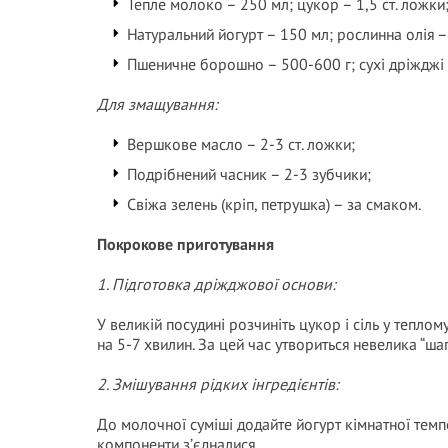
Тепле молоко – 250 мл; цукор – 1,5 ст. ложки; 
Натуральний йогурт – 150 мл; рослинна олія – 
Пшеничне борошно – 500-600 г; сухі дріжджі –
Для змащування:
Вершкове масло – 2-3 ст. ложки;
Подрібнений часник – 2-3 зубчики;
Свіжа зелень (кріп, петрушка) – за смаком.
Покрокове приготування
1. Підготовка дріжджової основи:
У великій посудині розчиніть цукор і сіль у тепло
на 5-7 хвилин. За цей час утвориться невелика “ша
2. Змішування рідких інгредієнтів:
До молочної суміші додайте йогурт кімнатної тем
компоненти з’єдналися.