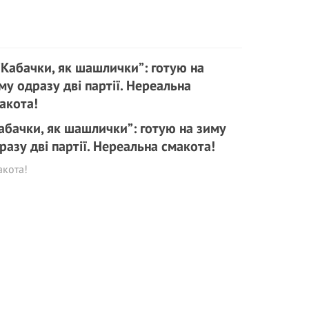
абачки, як шашлички”: готую на зиму
разу дві партії. Нереальна смакота!
акота!