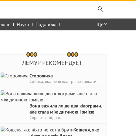
аюче
Наука
Подорожі
Ще
ЛЕМУР РЕКОМЕНДУЕТ
Сторожиха
Собака, яка не вміла грізно гавкати
Вона важила лише два кілограми,
але стала між дитиною і змією
Справжня відвага
Кошеня, яке
ніхто не хотів брати