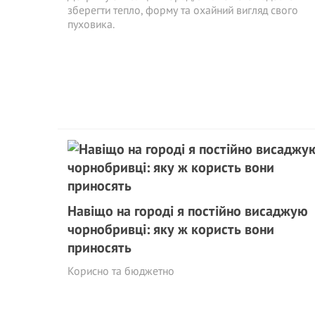
зберегти тепло, форму та охайний вигляд свого
пуховика.
Навіщо на городі я постійно висаджую
чорнобривці: яку ж користь вони
приносять
Корисно та бюджетно