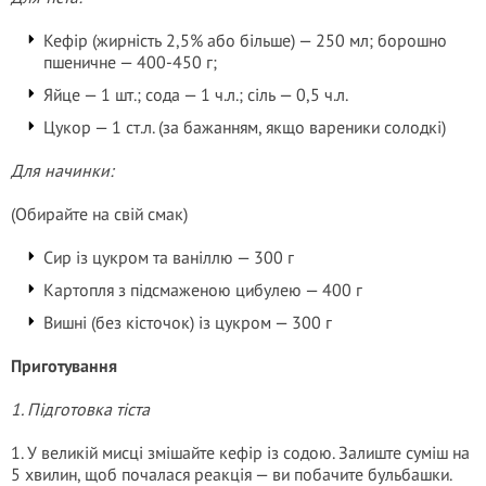
Кефір (жирність 2,5% або більше) — 250 мл; борошно
пшеничне — 400-450 г;
Яйце — 1 шт.; сода — 1 ч.л.; сіль — 0,5 ч.л.
Цукор — 1 ст.л. (за бажанням, якщо вареники солодкі)
Для начинки:
(Обирайте на свій смак)
Сир із цукром та ваніллю — 300 г
Картопля з підсмаженою цибулею — 400 г
Вишні (без кісточок) із цукром — 300 г
Приготування
1. Підготовка тіста
1. У великій мисці змішайте кефір із содою. Залиште суміш на
5 хвилин, щоб почалася реакція — ви побачите бульбашки.