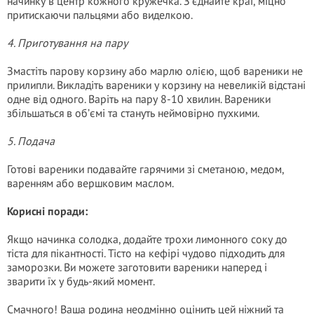
начинку в центр кожного кружечка. З’єднайте краї, міцно
притискаючи пальцями або виделкою.
4. Приготування на пару
Змастіть парову корзину або марлю олією, щоб вареники не
прилипли. Викладіть вареники у корзину на невеликій відстані
одне від одного. Варіть на пару 8-10 хвилин. Вареники
збільшаться в об’ємі та стануть неймовірно пухкими.
5. Подача
Готові вареники подавайте гарячими зі сметаною, медом,
варенням або вершковим маслом.
Корисні поради:
Якщо начинка солодка, додайте трохи лимонного соку до
тіста для пікантності. Тісто на кефірі чудово підходить для
заморозки. Ви можете заготовити вареники наперед і
зварити їх у будь-який момент.
Смачного! Ваша родина неодмінно оцінить цей ніжний та