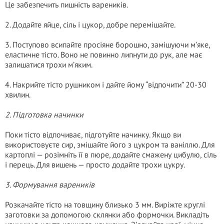
Це забезпечить пишність вареників.
2. Додайте яйце, сіль і цукор, добре перемішайте.
3. Поступово всипайте просіяне борошно, замішуючи м’яке,
еластичне тісто. Воно не повинно липнути до рук, але має
залишатися трохи м’яким.
4. Накрийте тісто рушником і дайте йому “відпочити” 20-30
хвилин.
2. Підготовка начинки
Поки тісто відпочиває, підготуйте начинку. Якщо ви
використовуєте сир, змішайте його з цукром та ваніллю. Для
картоплі — розімніть її в пюре, додайте смажену цибулю, сіль
і перець. Для вишень — просто додайте трохи цукру.
3. Формування вареників
Розкачайте тісто на товщину близько 3 мм. Виріжте круглі
заготовки за допомогою склянки або формочки. Викладіть