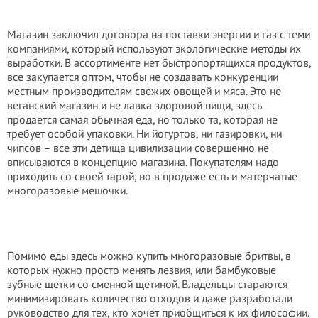
Магазин заключил договора на поставки энергии и газ с теми
компаниями, который используют экологические методы их
выработки. В ассортименте нет быстропортящихся продуктов,
все закупается оптом, чтобы не создавать конкуренции
местным производителям свежих овощей и мяса. Это не
веганский магазин и не лавка здоровой пищи, здесь
продается самая обычная еда, но только та, которая не
требует особой упаковки. Ни йогуртов, ни газировки, ни
чипсов – все эти детища цивилизации совершенно не
вписываются в концепцию магазина. Покупателям надо
приходить со своей тарой, но в продаже есть и матерчатые
многоразовые мешочки.
Помимо еды здесь можно купить многоразовые бритвы, в
которых нужно просто менять лезвия, или бамбуковые
зубные щетки со сменной щетиной. Владельцы стараются
минимизировать количество отходов и даже разработали
руководство для тех, кто хочет приобщиться к их философии.