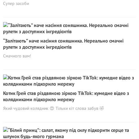
Супер засоби
“Залітають” наче насіння соняшника. Нереально смачні
рулети з доступних інгредієнтів
Смачного вам!
Котик Грей став різдвяною зіркою TikTok: кумедне відео з
колядниками підкорило мережу
Який чудовий колядник 😍 Тільки кіт слова забув 🤣