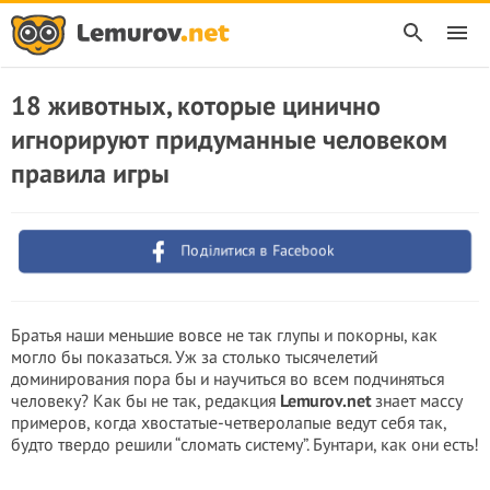
18 животных, которые цинично
игнорируют придуманные человеком
правила игры
Поділитися в Facebook
Братья наши меньшие вовсе не так глупы и покорны, как
могло бы показаться. Уж за столько тысячелетий
доминирования пора бы и научиться во всем подчиняться
человеку? Как бы не так, редакция
Lemurov.net
знает массу
примеров, когда хвостатые-четверолапые ведут себя так,
будто твердо решили “сломать систему”. Бунтари, как они есть!