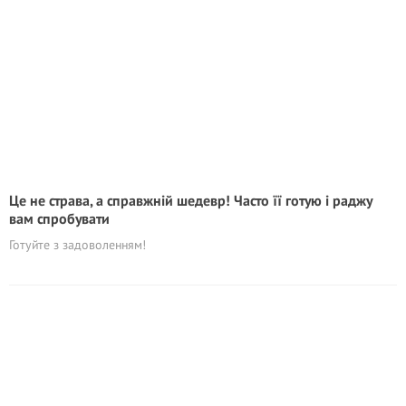
Це не страва, а справжній шедевр! Часто її готую і раджу
вам спробувати
Готуйте з задоволенням!