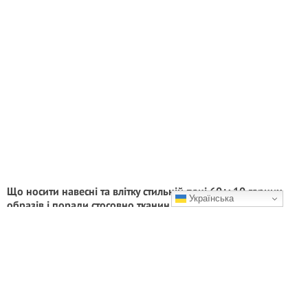
Що носити навесні та влітку стильній пані 60+: 10 гарних
Українська
образів і поради стосовно тканин, фасонів
Вік — це не причина обмежувати себе