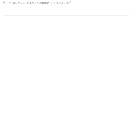
А які домашні смаколики ви готуєте?