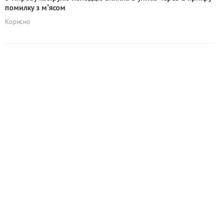
помилку з мʼясом
Корисно