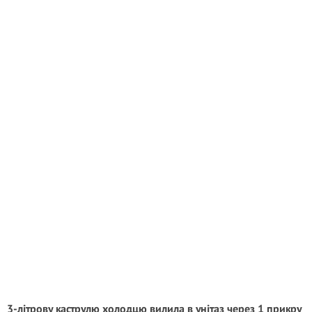
3-літрову каструлю холодцю вилила в унітаз через 1 прикру