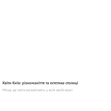
Квіти Київ: різноманіття та естетика столиці
Місця, де квіти розквітають у всій своїй красі