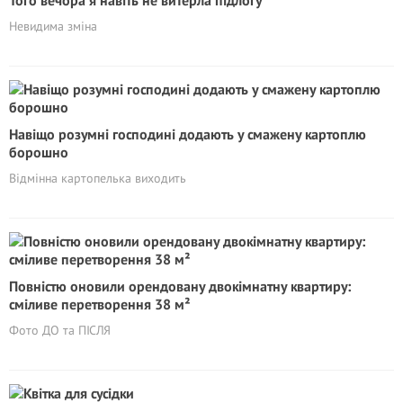
Того вечора я навіть не витерла підлогу
Невидима зміна
Навіщо розумні господині додають у смажену картоплю
борошно
Відмінна картопелька виходить
Повністю оновили орендовану двокімнатну квартиру:
сміливе перетворення 38 м²
Фото ДО та ПІСЛЯ