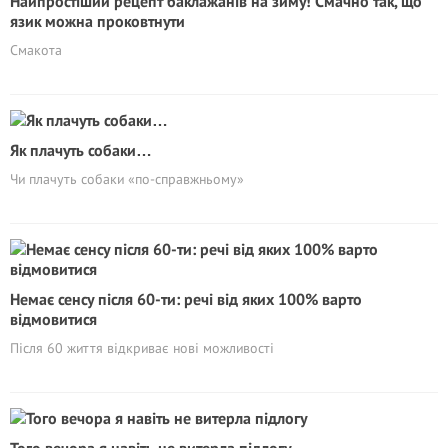
Найпростіший рецепт баклажанів на зиму! Смачно так, що
язик можна проковтнути
Смакота
Як плачуть собаки…
Чи плачуть собаки «по-справжньому»
Немає сенсу після 60-ти: речі від яких 100% варто
відмовитися
Після 60 життя відкриває нові можливості