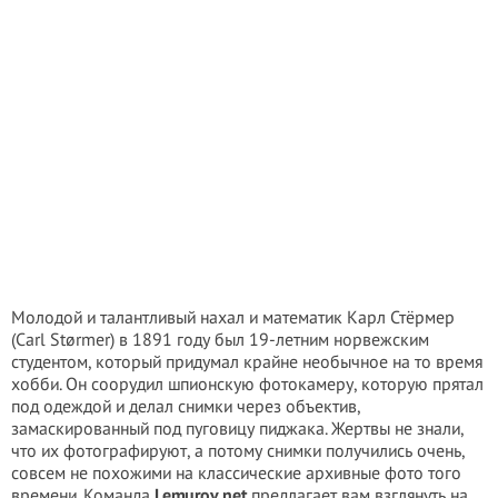
Молодой и талантливый нахал и математик Карл Стёрмер
(Carl Størmer) в 1891 году был 19-летним норвежским
студентом, который придумал крайне необычное на то время
хобби. Он соорудил шпионскую фотокамеру, которую прятал
под одеждой и делал снимки через объектив,
замаскированный под пуговицу пиджака. Жертвы не знали,
что их фотографируют, а потому снимки получились очень,
совсем не похожими на классические архивные фото того
времени. Команда
Lemurov.net
предлагает вам взглянуть на