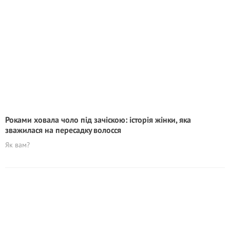
Роками ховала чоло під зачіскою: історія жінки, яка
зважилася на пepeсадкy волосся
Як вам?