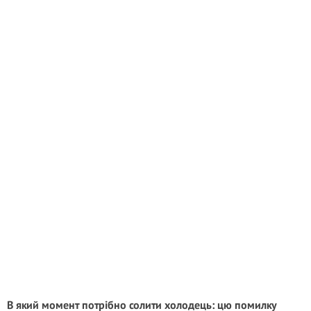
В який момент потрібно солити холодець: цю помилку