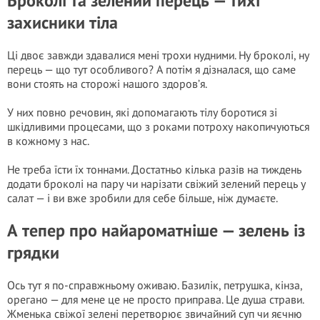
Броколі та зелений перець — тихі
захисники тіла
Ці двоє завжди здавалися мені трохи нудними. Ну броколі, ну
перець — що тут особливого? А потім я дізналася, що саме
вони стоять на сторожі нашого здоров’я.
У них повно речовин, які допомагають тілу боротися зі
шкідливими процесами, що з роками потроху накопичуються
в кожному з нас.
Не треба їсти їх тоннами. Достатньо кілька разів на тиждень
додати броколі на пару чи нарізати свіжий зелений перець у
салат — і ви вже зробили для себе більше, ніж думаєте.
А тепер про найароматніше — зелень із
грядки
Ось тут я по-справжньому оживаю. Базилік, петрушка, кінза,
орегано — для мене це не просто приправа. Це душа страви.
Жменька свіжої зелені перетворює звичайний суп чи яєчню