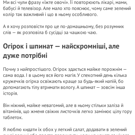
Ми всі чули фразу «їжте овочі». Її повторюють лікарі, мами,
бабусі й телевізор. Але мало хто пояснює, чому саме зелений
колір так важливий і що в ньому особливого.
А я хочу розповісти про це по-домашньому, без розумних
слів — як розповіла б сусідці за чашкою чаю.
Огірок і шпинат — найскромніші, але
дуже потрібні
Почну з найпростішого. Огірок здається майже порожнім —
сама вода. І в цьому вся його магія. У спекотний день кілька
кружечків огірка освіжають краще за будь-який напій, бо
допомагають тілу втримати вологу. А шпинат — зовсім інша
історія.
Він ніжний, майже невагомий, але в ньому стільки заліза й
вітамінів, що жменя свіжих листочків легко замінює цілу гору
таблеток.
Я люблю кидати їх обох у легкий салат, додавати в зелений