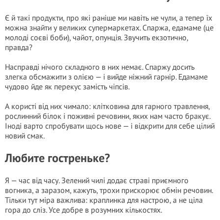
Є й такі продукти, про які раніше ми навіть не чули, а тепер їх
можна знайти у великих супермаркетах. Спаржа, едамаме (це
молоді соєві боби), чайот, опунція. Звучить екзотично,
правда?
Насправді нічого складного в них немає. Спаржу досить
злегка обсмажити з олією — і вийде ніжний гарнір. Едамаме
чудово йде як перекус замість чіпсів.
А користі від них чимало: клітковина для гарного травлення,
рослинний білок і поживні речовини, яких нам часто бракує.
Іноді варто спробувати щось нове — і відкрити для себе цілий
новий смак.
Любите гостреньке?
Я — час від часу. Зелений чилі додає страві приємного
вогника, а заразом, кажуть, трохи прискорює обмін речовин.
Тільки тут міра важлива: краплинка для настрою, а не ціла
гора до сліз. Усе добре в розумних кількостях.