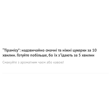
“Тірамісу”: надзвичайно смачні та ніжні цукерки за 10
хвилин. Готуйте побільше, бо їх зʼїдають за 5 хвилин
Смакуйте з ароматним чаєм або кавою!