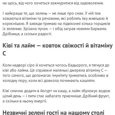
на щось, від чого хочеться зажмуритися від задоволення.
І найкраще те, що зелень — не лише про смак. У ній теж
ховаються вітаміни та речовини, які роблять їжу живішою й
кориснішою. Я завжди тримаю на підвіконні кілька горщиків
із зеленню. Зрізала пучок — і обід заграв новими барвами.
Дрібниця, а скільки радості.
Ківі та лайм — ковток свіжості й вітаміну
С
Коли надворі сіро й хочеться чогось бадьорого, я тягнуся до
ківі або лайма. Це справжні маленькі джерела вітаміну С —
того самого, що допомагає імунітету триматися, особливо в
холодну пору, коли всі довкола починають кашляти.
Ківі смачно додати в йогурт чи кашу, а лайм збризкує водою
цілий день — і пити стає набагато приємніше. Дрібний фрукт,
а скільки в ньому енергії.
Незвичні зелені гості на нашому столі