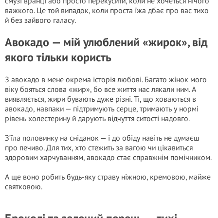
смузі вранці або просто перекусити, коли не хочеться нічого
важкого. Це той випадок, коли проста їжа дбає про вас тихо
й без зайвого галасу.
Авокадо — мій улюблений «жирок», від
якого тільки користь
З авокадо в мене окрема історія любові. Багато жінок мого
віку бояться слова «жир», бо все життя нас лякали ним. А
виявляється, жири бувають дуже різні. Ті, що ховаються в
авокадо, навпаки — підтримують серце, тримають у нормі
рівень холестерину й дарують відчуття ситості надовго.
З’їла половинку на сніданок — і до обіду навіть не думаєш
про печиво. Для тих, хто стежить за вагою чи цікавиться
здоровим харчуванням, авокадо стає справжнім помічником.
А ще воно робить будь-яку страву ніжною, кремовою, майже
святковою.