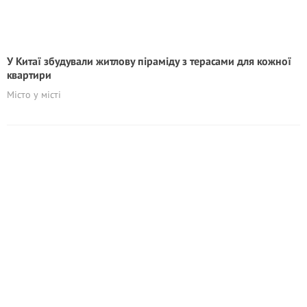
У Китаї збудували житлову піраміду з терасами для кожної
квартири
Місто у місті