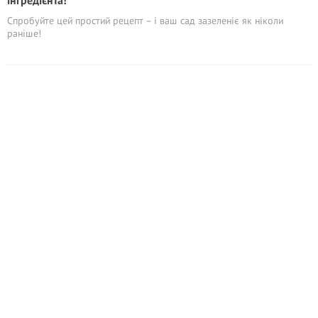
інгредієнта!
Спробуйте цей простий рецепт – і ваш сад зазеленіє як ніколи
раніше!