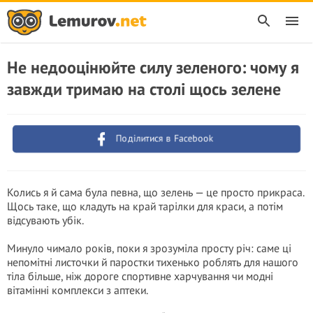
Не недооцінюйте силу зеленого: чому я
завжди тримаю на столі щось зелене
Поділитися в Facebook
Колись я й сама була певна, що зелень — це просто прикраса.
Щось таке, що кладуть на край тарілки для краси, а потім
відсувають убік.
Минуло чимало років, поки я зрозуміла просту річ: саме ці
непомітні листочки й паростки тихенько роблять для нашого
тіла більше, ніж дороге спортивне харчування чи модні
вітамінні комплекси з аптеки.