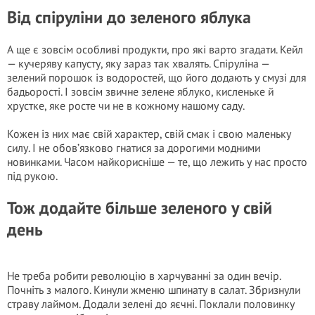
Від спіруліни до зеленого яблука
А ще є зовсім особливі продукти, про які варто згадати. Кейл
— кучеряву капусту, яку зараз так хвалять. Спіруліна —
зелений порошок із водоростей, що його додають у смузі для
бадьорості. І зовсім звичне зелене яблуко, кисленьке й
хрустке, яке росте чи не в кожному нашому саду.
Кожен із них має свій характер, свій смак і свою маленьку
силу. І не обов’язково гнатися за дорогими модними
новинками. Часом найкорисніше — те, що лежить у нас просто
під рукою.
Тож додайте більше зеленого у свій
день
Не треба робити революцію в харчуванні за один вечір.
Почніть з малого. Кинули жменю шпинату в салат. Збризнули
страву лаймом. Додали зелені до яєчні. Поклали половинку