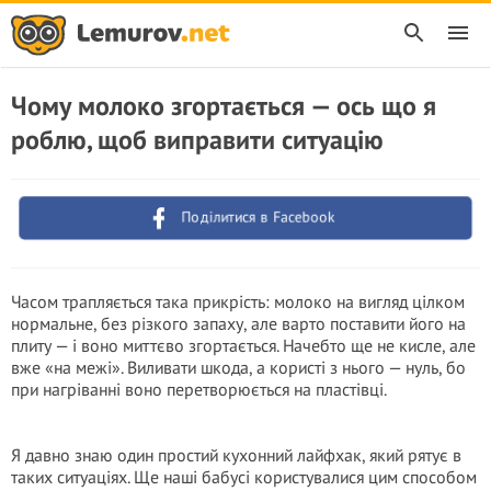
Чому молоко згортається — ось що я
роблю, щоб виправити ситуацію
Поділитися в Facebook
Часом трапляється така прикрість: молоко на вигляд цілком
нормальне, без різкого запаху, але варто поставити його на
плиту — і воно миттєво згортається. Начебто ще не кисле, але
вже «на межі». Виливати шкода, а користі з нього — нуль, бо
при нагріванні воно перетворюється на пластівці.
Я давно знаю один простий кухонний лайфхак, який рятує в
таких ситуаціях. Ще наші бабусі користувалися цим способом