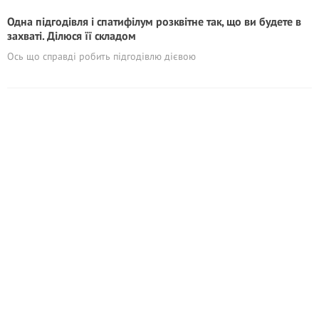
Одна підгодівля і спатифілум розквітне так, що ви будете в
захваті. Ділюся її складом
Ось що справді робить підгодівлю дієвою