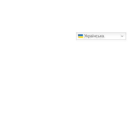
Українська
Різдвяний кактус розквітне пишно! Ось що працює в мене
безвідмовно
Поділюся тим, що працює в мене безвідмовно