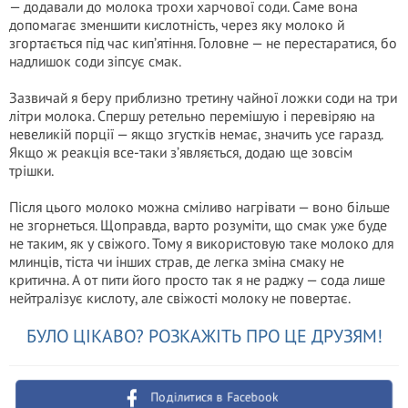
— додавали до молока трохи харчової соди. Саме вона
допомагає зменшити кислотність, через яку молоко й
згортається під час кип’ятіння. Головне — не перестаратися, бо
надлишок соди зіпсує смак.
Зазвичай я беру приблизно третину чайної ложки соди на три
літри молока. Спершу ретельно перемішую і перевіряю на
невеликій порції — якщо згустків немає, значить усе гаразд.
Якщо ж реакція все-таки з’являється, додаю ще зовсім
трішки.
Після цього молоко можна сміливо нагрівати — воно більше
не згорнеться. Щоправда, варто розуміти, що смак уже буде
не таким, як у свіжого. Тому я використовую таке молоко для
млинців, тіста чи інших страв, де легка зміна смаку не
критична. А от пити його просто так я не раджу — сода лише
нейтралізує кислоту, але свіжості молоку не повертає.
БУЛО ЦІКАВО? РОЗКАЖІТЬ ПРО ЦЕ ДРУЗЯМ!
Поділитися в Facebook