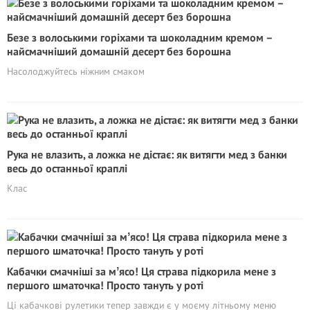
Безе з волоськими горіхами та шоколадним кремом –
найсмачніший домашній десерт без борошна
Насолоджуйтесь ніжним смаком
Рука не влазить, а ложка не дістає: як витягти мед з банки
весь до останньої краплі
Клас
Кабачки смачніші за мʼясо! Ця страва підкорила мене з
першого шматочка! Просто тануть у роті
Ці кабачкові рулетики тепер завжди є у моєму літньому меню