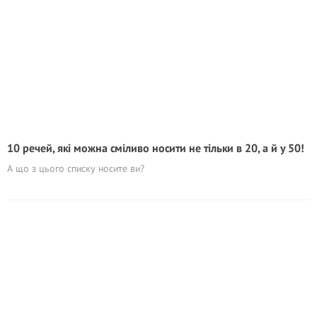
10 речей, які можна сміливо носити не тільки в 20, а й у 50!
А що з цього списку носите ви?