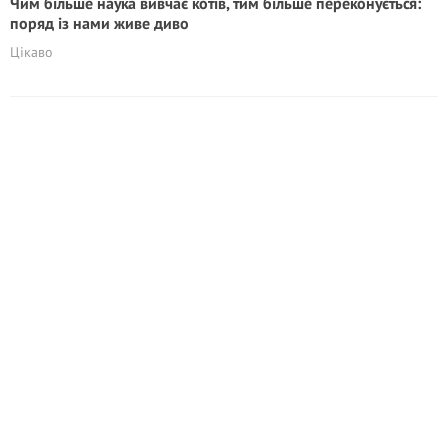
Чим більше наука вивчає котів, тим більше переконується:
поряд із нами живе диво
Цікаво