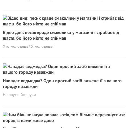
Відео дня: песик краде смаколики у магазині і стрибає від
щастя, бо його ніхто не спіймав
Хто молодець? Я молодець!
Нападає ведмедка? Один простий засіб вижене її з вашого
городу назавжди
Не опускайте руки