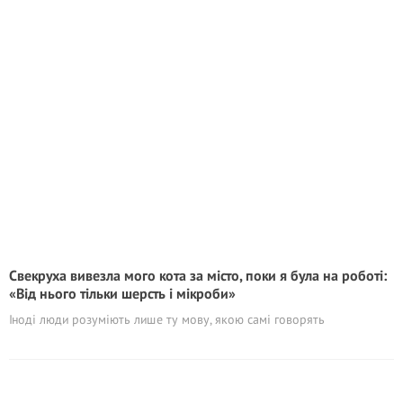
Свекруха вивезла мого кота за місто, поки я була на роботі:
«Від нього тільки шерсть і мікроби»
Іноді люди розуміють лише ту мову, якою самі говорять